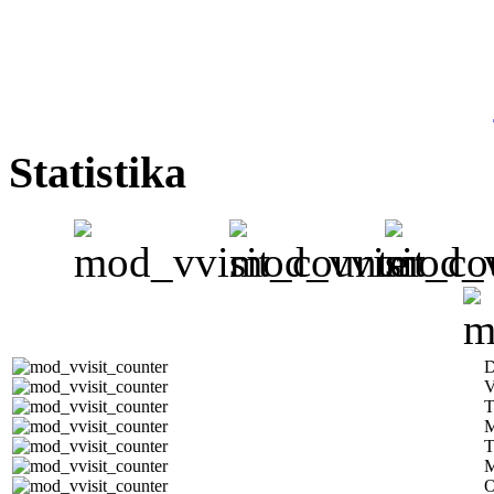
Statistika
D
V
T
M
T
M
O