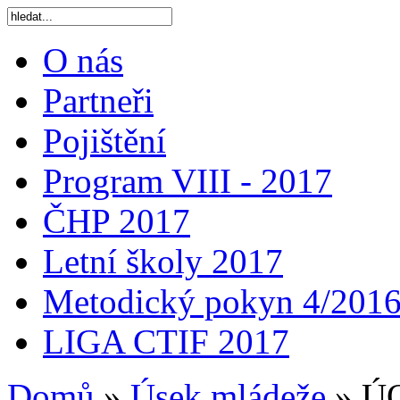
O nás
Partneři
Pojištění
Program VIII - 2017
ČHP 2017
Letní školy 2017
Metodický pokyn 4/201
LIGA CTIF 2017
Domů
»
Úsek mládeže
»
ÚO