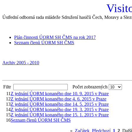
Visit
Ústřední odborná rada mládeže Sdružení hasičů Čech, Moravy a Slez
Plán činnosti ÚORM SH ČMS na rok 2017
Seznam členů ÚORM SH ČMS
Archiv 2005 - 2010
Filtr
Počet zobrazených
11
Z jednání ÚORM konaného dne 10. 9. 2015 v Praze
12
Z jednání ÚORM konaného dne 4. 6. 2015 v Praze
13
Z jednání ÚORM konaného dne 14. 5. 2015 v Praze
14
Z jednání ÚORM konaného dne 19. 3. 2015 v Praze
15
Z jednání ÚORM konaného dne 15. 1. 2015 v Praze
16
Seznam členů ÚORM SH ČMS
«
Začátek
Předchozí
1
2
Další