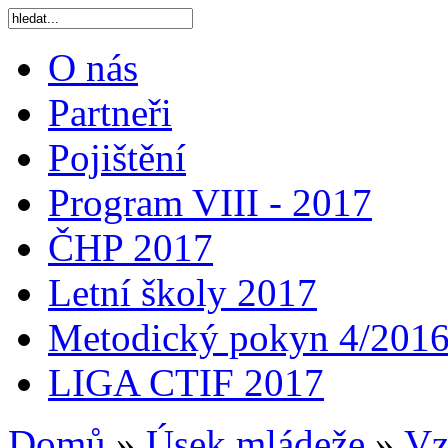
O nás
Partneři
Pojištění
Program VIII - 2017
ČHP 2017
Letní školy 2017
Metodický pokyn 4/201
LIGA CTIF 2017
Domů
»
Úsek mládeže
»
Vz