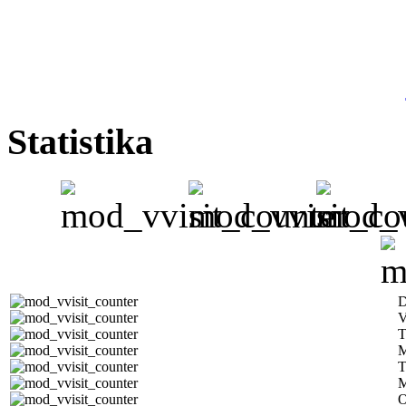
Statistika
D
V
T
M
T
M
O