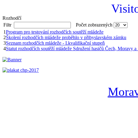
Visit
Rozhodčí
Filtr
Počet zobrazených
1
Program pro testování rozhodčích soutěží mládeže
2
Školení rozhodčích mládeže proběhlo v přibyslavském zámku
3
Seznam rozhodčích mládeže - I.kvalifikační stupeň
4
Statut rozhodčích soutěží mládeže Sdružení hasičů Čech, Moravy a
Morav