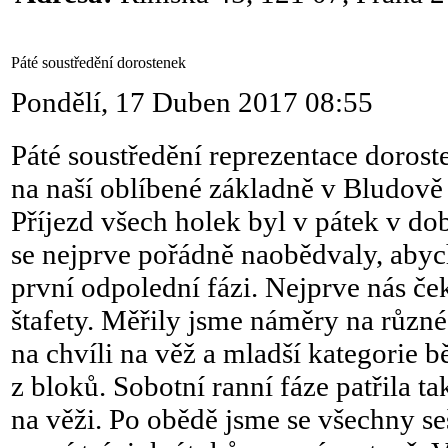
.
Páté soustředění dorostenek
Pondělí, 17 Duben 2017 08:55
Páté soustředění reprezentace dorost
na naší oblíbené základně v Bludově 
Příjezd všech holek byl v pátek v d
se nejprve pořádně naobědvaly, abyc
první odpolední fázi. Nejprve nás ček
štafety. Měřily jsme náměry na různé
na chvíli na věž a mladší kategorie b
z bloků. Sobotní ranní fáze patřila t
na věži. Po obědě jsme se všechny se