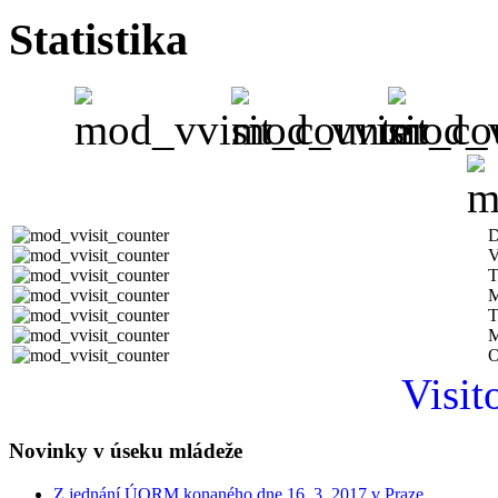
Statistika
D
V
T
M
T
M
O
Visit
Novinky v úseku mládeže
Z jednání ÚORM konaného dne 16. 3. 2017 v Praze