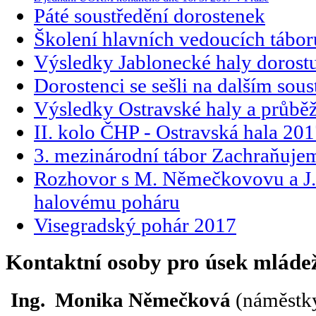
Páté soustředění dorostenek
Školení hlavních vedoucích tábor
Výsledky Jablonecké haly dorost
Dorostenci se sešli na dalším sous
Výsledky Ostravské haly a průbě
II. kolo ČHP - Ostravská hala 20
3. mezinárodní tábor Zachraňuje
Rozhovor s M. Němečkovovu a J
halovému poháru
Visegradský pohár 2017
Kontaktní osoby pro úsek mláde
Ing. Monika Němečková
(náměstky