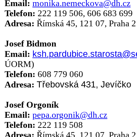
Email:
monika.nemeckova@dh.cz
Telefon:
222 119 506, 606 683 699
Adresa:
Římská 45, 121 07, Praha 2
.
Josef Bidmon
ksh.pardubice.starosta@
Email:
ÚORM)
Telefon:
608 779 060
Třebovská 431,
Jevíčko
Adresa:
.
Josef Orgoník
Email:
pepa.orgonik@dh.cz
Telefon:
222 119 508
Adresa:
Římská 45, 121 07, Praha 2