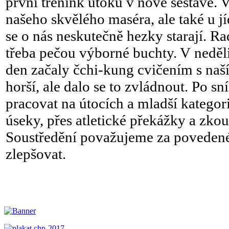
první trénink útoků v nové sestavě. V
našeho skvělého maséra, ale také u j
se o nás neskutečně hezky starají. Ra
třeba pečou výborné buchty. V neděli 
den začaly čchi-kung cvičením s naš
horší, ale dalo se to zvládnout. Po sn
pracovat na útocích a mladší kategor
úseky, přes atletické překážky a zko
Soustředění považujeme za povedené
zlepšovat.