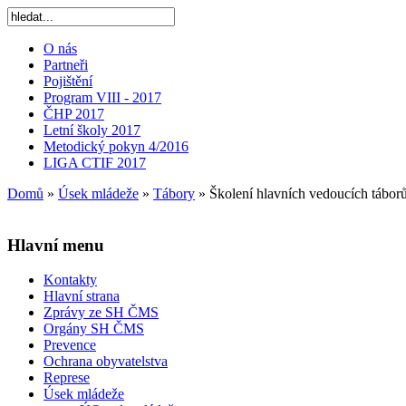
O nás
Partneři
Pojištění
Program VIII - 2017
ČHP 2017
Letní školy 2017
Metodický pokyn 4/2016
LIGA CTIF 2017
Domů
»
Úsek mládeže
»
Tábory
»
Školení hlavních vedoucích tábor
Hlavní menu
Kontakty
Hlavní strana
Zprávy ze SH ČMS
Orgány SH ČMS
Prevence
Ochrana obyvatelstva
Represe
Úsek mládeže