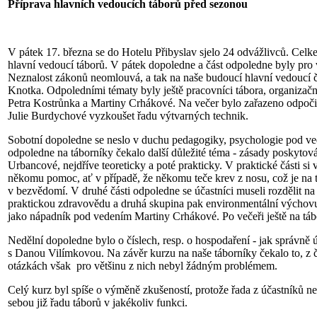
Příprava hlavních vedoucích táborů před sezonou
V pátek 17. března se do Hotelu Přibyslav sjelo 24
odvážlivců. Celk
hlavní vedoucí táborů. V pátek dopoledne a část odpoledne byly pro vš
Neznalost zákonů neomlouvá, a tak na naše budoucí hlavní vedoucí
Knotka. Odpoledními tématy byly ještě pracovníci tábora, organizač
Petra Kostrůnka a Martiny Crhákové. Na večer bylo zařazeno odpoči
Julie Burdychové vyzkoušet řadu výtvarných technik.
Sobotní dopoledne se neslo v duchu pedagogiky, psychologie pod ve
odpoledne na táborníky čekalo další důležité téma - zásady poskyto
Urbancové, nejdříve teoreticky a poté prakticky. V praktické části si 
někomu pomoc, ať v případě, že někomu teče krev z nosu, což je na t
v bezvědomí. V druhé části odpoledne se účastníci museli rozdělit 
praktickou zdravovědu a druhá skupina pak environmentální výchovu
jako nápadník pod vedením Martiny Crhákové. Po večeři ještě na tábo
Nedělní dopoledne bylo o číslech, resp. o hospodaření - jak správně ú
s Danou Vilímkovou. Na závěr kurzu na naše táborníky čekalo to, z če
otázkách však pro většinu z nich nebyl žádným problémem.
Celý kurz byl spíše o výměně zkušeností, protože řada z účastníků ne
sebou již řadu táborů v jakékoliv funkci.