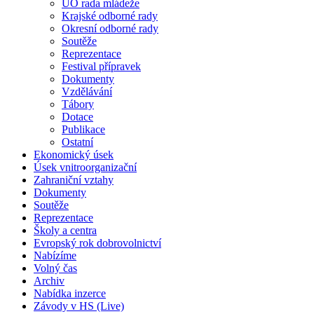
ÚO rada mládeže
Krajské odborné rady
Okresní odborné rady
Soutěže
Reprezentace
Festival přípravek
Dokumenty
Vzdělávání
Tábory
Dotace
Publikace
Ostatní
Ekonomický úsek
Úsek vnitroorganizační
Zahraniční vztahy
Dokumenty
Soutěže
Reprezentace
Školy a centra
Evropský rok dobrovolnictví
Nabízíme
Volný čas
Archiv
Nabídka inzerce
Závody v HS (Live)