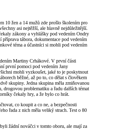
em 10 žen a 14 mužů zde prošlo školením pro
echny asi nejtěžší, ale hlavně nejdůležitější.
 čekaly zákony a vyhlášky pod vedením Ondry
ní příprava tábora, dokumentace pod vedením
nkové téma a účastníci si mohli pod vedením
dením Martiny Crhákové. V první části
vání první pomoci pod vedením Jany
všichni mohli vyzkoušet, jaké to je poskytnout
áborech běžné, až po to, co dělat s člověkem
na dvě skupiny. Jedna skupina měla zmiňovanou
, drogovou problematiku a řadu dalších témat
rníky čekaly hry, a že bylo co hrát.
čtovat, co koupit a co ne, a bezpečnosti
ho řada z nich měla veliký strach. Test o 80
byli žádní nováčci v tomto oboru, ale mají za