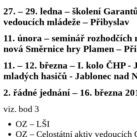
27. – 29. ledna – školení Garant
vedoucích mládeže – Přibyslav
11. února – seminář rozhodčích m
nová Směrnice hry Plamen – Při
11. – 12. března – I. kolo ČHP -
mladých hasičů - Jablonec nad 
2. řádné jednání – 16. března 2
viz. bod 3
OZ – LŠI
OZ – Celostátní aktiv vedouc