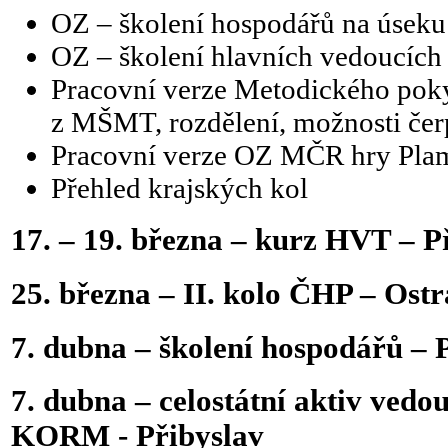
OZ – školení hospodářů na úse
OZ – školení hlavních vedoucích
Pracovní verze Metodického poky
z MŠMT, rozdělení, možnosti čer
Pracovní verze OZ MČR hry Plam
Přehled krajských kol
17. – 19. března – kurz HVT – P
25. března – II. kolo ČHP – Ost
7. dubna – školení hospodářů – 
7. dubna – celostátní aktiv ve
KORM - Přibyslav