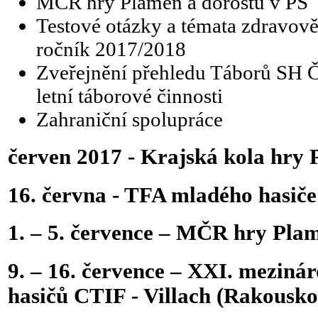
MČR hry Plamen a dorostu v PS
Testové otázky a témata zdravov
ročník 2017/2018
Zveřejnění přehledu Táborů SH Č
letní táborové činnosti
Zahraniční spolupráce
červen 2017 - Krajská kola hry 
16. června - TFA mladého hasič
1. – 5. července – MČR hry Plam
9. – 16. července – XXI. meziná
hasičů CTIF - Villach (Rakousko