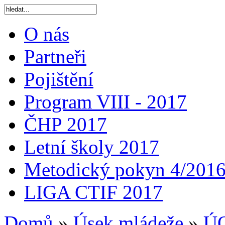
O nás
Partneři
Pojištění
Program VIII - 2017
ČHP 2017
Letní školy 2017
Metodický pokyn 4/201
LIGA CTIF 2017
Domů
»
Úsek mládeže
»
ÚO