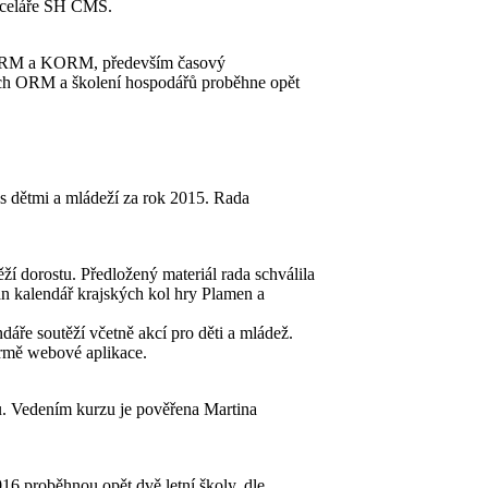
anceláře SH ČMS.
OORM a KORM, především časový
ích ORM a školení hospodářů proběhne opět
s dětmi a mládeží za rok 2015. Rada
í dorostu. Předložený materiál rada schválila
n kalendář krajských kol hry Plamen a
ře soutěží včetně akcí pro děti a mládež.
formě webové aplikace.
ů. Vedením kurzu je pověřena Martina
016 proběhnou opět dvě letní školy, dle