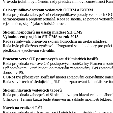
V úvodu jednání byli členům rady představeni noví zaměstnanci K
Celorepublikové setkání vedoucích OORM a KORM
Rada projednala zabezpečení celorepublikové porady vedoucích 
harmonogram a program jednání. Rada se shodla, že porada vedouc
v jeden den, stejně jako v loňském roce.
Školení hospodářů na úseku mládeže SH ČMS
Vyhodnocení projektu SH ČMS za rok 2015
Rada se zabývala přípravou školení hospodářů na úseku mládeže.
Rada bylo předloženo vyúčtování Programů statní podpory pro práci 
předložené vyúčtování schválila.
Pracovní verze OZ postupových soutěží mladých hasičů
Rada projednala vzorové OZ postupových soutěží hry Plamen a soutěž
s připomínkami, které budou do materiálu zapracovány. Byl zpracová
dorostu v PS.
ÚORM byl představen současný model zpracování celostátního kalendá
Rada se v letech následujících přiklání ke zpracování kalendáře ve 
Školení hlavních vedoucích táborů
Rada projednala zabezpečení školení kurzu pro hlavní vedoucí tábor
Crháková. Termín kurzu bude stanoven na základě možností lektorů.
Návrh na realizaci LŠI
Rada projednala návrh na realizaci Letních škol instruktorů, v roce 2