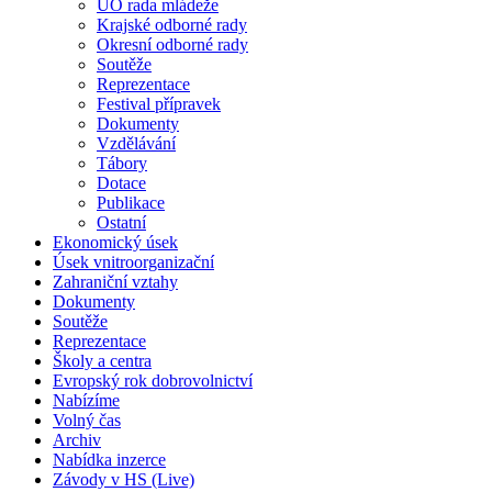
ÚO rada mládeže
Krajské odborné rady
Okresní odborné rady
Soutěže
Reprezentace
Festival přípravek
Dokumenty
Vzdělávání
Tábory
Dotace
Publikace
Ostatní
Ekonomický úsek
Úsek vnitroorganizační
Zahraniční vztahy
Dokumenty
Soutěže
Reprezentace
Školy a centra
Evropský rok dobrovolnictví
Nabízíme
Volný čas
Archiv
Nabídka inzerce
Závody v HS (Live)