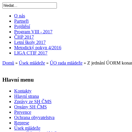
O nás
Partneři
Pojištění
Program VIII - 2017
ČHP 2017
Letní školy 2017
Metodický pokyn 4/2016
LIGA CTIF 2017
Domů
»
Úsek mládeže
»
ÚO rada mládeže
»
Z jednání ÚORM konané
Hlavní menu
Kontakty
Hlavní strana
Zprávy ze SH ČMS
Orgány SH ČMS
Prevence
Ochrana obyvatelstva
Represe
Úsek mládeže