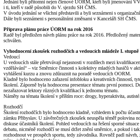
Jednání byli přítomni nejen členové ÚORM, kteří byli jmenováni VV
i ti, kteří v radě působili do V. sjezdu SH ČMS.
V úvodu jednání se všichni představili a byli seznámeni s organizačním
Dále byli seznámeni s personálními změnami v Kanceláři SH ČMS.
Příprava plánu práce ÚORM na rok 2016
Radě byl předložen návrh plánu práce na rok 2016. Předložený materi
schválen.
Vyhodnocení zkoušek rozhodčích a vedoucích mládeže I. stupně
Vedoucí
U vedoucích stále přetrvávají nejasnosti v rozdílech mezi kvalifikac
vzdělávání“ – viz Směrnice činnosti s kolektivy mladých hasičů v akt
vyhlášení kurzu a znovu zdůraznit na poradě vedoucích OORM.
Kladně bylo hodnoceno zařazení infobloku a kreativních činností, ty
školení. Záporně byla hodnocena presentace tématu první pomoci. Dup
nezařazovat lektory různých kvalifikací k jednomu tématu.
Náměty na témata školení v příštím roce: drogy, hyperaktivita, autisté
Rozhodčí
Školení rozhodčích bylo hodnoceno kladně, vzhledem k počtu účastní
zámku Přibyslav. U závěrečných zkoušek neuspěla téměř polovina 
diskuse účastníků školení. Pohled vedoucích na řešení sporné situace
debatu, nicméně rozhodčí se musí držet znění směrnice, a pokud i ta
rozhodnout ve prospěch sportu, tedy závodníka. Rovněž padl návrh, 