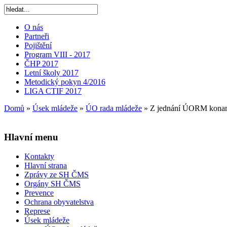
O nás
Partneři
Pojištění
Program VIII - 2017
ČHP 2017
Letní školy 2017
Metodický pokyn 4/2016
LIGA CTIF 2017
Domů
»
Úsek mládeže
»
ÚO rada mládeže
»
Z jednání ÚORM konanéh
Hlavní menu
Kontakty
Hlavní strana
Zprávy ze SH ČMS
Orgány SH ČMS
Prevence
Ochrana obyvatelstva
Represe
Úsek mládeže