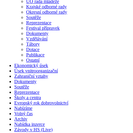
ÚO rada mládeže
Krajské odborné rady
Okresní odborné rady
Soutěže
Reprezentace
Festival přípravek
Dokumenty
Vzdělávání
Tábory
Dotace
Publikace
Ostatní
Ekonomický úsek
Úsek vnitroorganizační
Zahraniční vztahy
Dokumenty
Soutěže
Reprezentace
Školy a centra
Evropský rok dobrovolnictví
Nabízíme
Volný čas
Archiv
Nabídka inzerce
Závody v HS (Live)