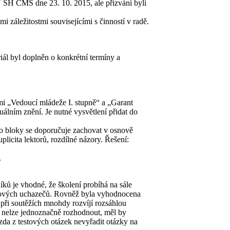
 SH ČMS dne 23. 10. 2015, ale přizváni byli
i záležitostmi souvisejícími s činností v radě.
ál byl doplněn o konkrétní termíny a
emi „Vedoucí mládeže I. stupně“ a „Garant
uálním znění. Je nutné vysvětlení přidat do
to bloky se doporučuje zachovat v osnově
licita lektorů, rozdílné názory. Řešení:
.
ků je vhodné, že školení probíhá na sále
nových uchazečů. Rovněž byla vyhodnocena
 při soutěžích mnohdy rozvíjí rozsáhlou
k nelze jednoznačně rozhodnout, měl by
zda z testových otázek nevyřadit otázky na