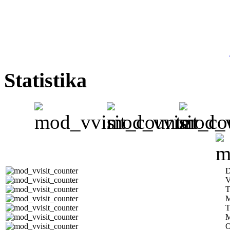
Statistika
D
V
T
M
T
M
O