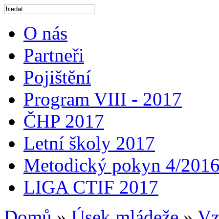
O nás
Partneři
Pojištění
Program VIII - 2017
ČHP 2017
Letní školy 2017
Metodický pokyn 4/201
LIGA CTIF 2017
Domů
»
Úsek mládeže
»
Vz