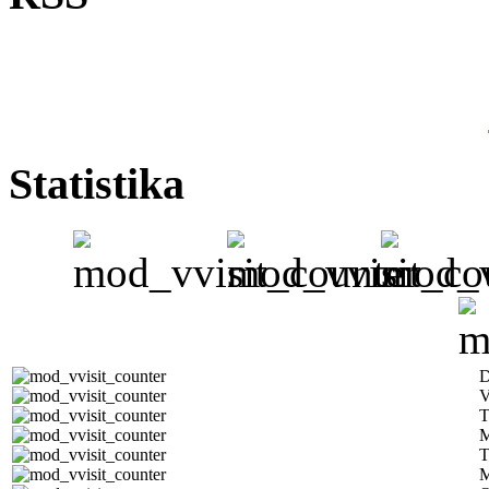
Statistika
D
V
T
M
T
M