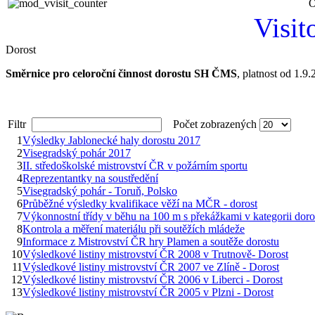
O
Visit
Dorost
Směrnice pro celoroční činnost dorostu SH ČMS
, platnost od 1.9
Filtr
Počet zobrazených
1
Výsledky Jablonecké haly dorostu 2017
2
Visegradský pohár 2017
3
II. středoškolské mistrovství ČR v požárním sportu
4
Reprezentantky na soustředění
5
Visegradský pohár - Toruň, Polsko
6
Průběžné výsledky kvalifikace věží na MČR - dorost
7
Výkonnostní třídy v běhu na 100 m s překážkami v kategorii doro
8
Kontrola a měření materiálu při soutěžích mládeže
9
Informace z Mistrovství ČR hry Plamen a soutěže dorostu
10
Výsledkové listiny mistrovství ČR 2008 v Trutnově- Dorost
11
Výsledkové listiny mistrovství ČR 2007 ve Zlíně - Dorost
12
Výsledkové listiny mistrovství ČR 2006 v Liberci - Dorost
13
Výsledkové listiny mistrovství ČR 2005 v Plzni - Dorost