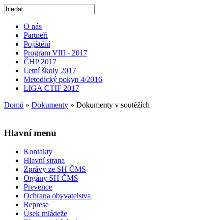
O nás
Partneři
Pojištění
Program VIII - 2017
ČHP 2017
Letní školy 2017
Metodický pokyn 4/2016
LIGA CTIF 2017
Domů
»
Dokumenty
»
Dokumenty v soutěžích
Hlavní menu
Kontakty
Hlavní strana
Zprávy ze SH ČMS
Orgány SH ČMS
Prevence
Ochrana obyvatelstva
Represe
Úsek mládeže