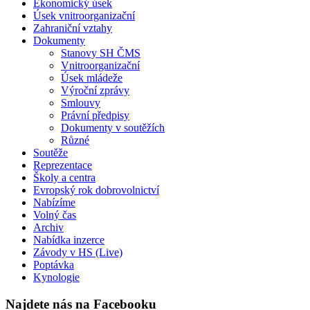
Ekonomický úsek
Úsek vnitroorganizační
Zahraniční vztahy
Dokumenty
Stanovy SH ČMS
Vnitroorganizační
Úsek mládeže
Výroční zprávy
Smlouvy
Právní předpisy
Dokumenty v soutěžích
Různé
Soutěže
Reprezentace
Školy a centra
Evropský rok dobrovolnictví
Nabízíme
Volný čas
Archiv
Nabídka inzerce
Závody v HS (Live)
Poptávka
Kynologie
Najdete nás na Facebooku