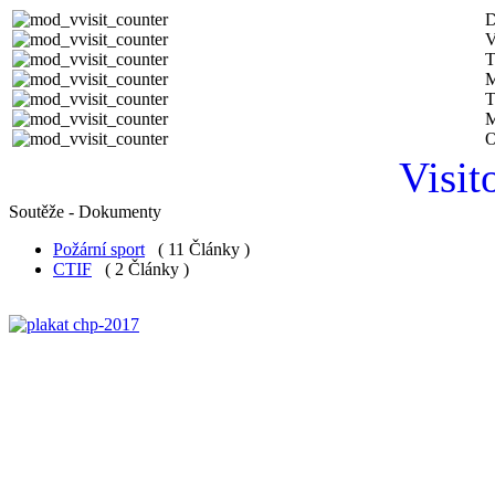
D
V
T
M
T
M
O
Visit
Soutěže - Dokumenty
Požární sport
( 11 Články )
CTIF
( 2 Články )