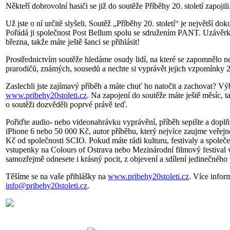
Někteří dobrovolní hasiči se již do soutěže Příběhy 20. století zapojili.
Už jste o ní určitě slyšeli. Soutěž „Příběhy 20. století“ je největší 
Pořádá ji společnost Post Bellum spolu se sdružením PANT. Uzávěrk
března, takže máte ještě šanci se přihlásit!
Prostřednictvím soutěže hledáme osudy lidí, na které se zapomnělo n
prarodičů, známých, sousedů a nechte si vyprávět jejich vzpomínky 20
Zaslechli jste zajímavý příběh a máte chuť ho natočit a zachovat? Výb
www.pribehy20stoleti.cz
. Na zapojení do soutěže máte ještě měsíc, ta
o soutěži dozvěděli poprvé právě teď.
Pořiďte audio- nebo videonahrávku vyprávění, příběh sepište a doplň
iPhone 6 nebo 50 000 Kč, autor příběhu, který nejvíce zaujme veřejn
Kč od společnosti SCIO. Pokud máte rádi kulturu, festivaly a společ
vstupenky na Colours of Ostrava nebo Mezinárodní filmový festival
samozřejmě odnesete i krásný pocit, z objevení a sdílení jedinečného p
Těšíme se na vaše přihlášky na
www.pribehy20stoleti.cz
. Více infor
info@pribehy20stoleti.cz
.