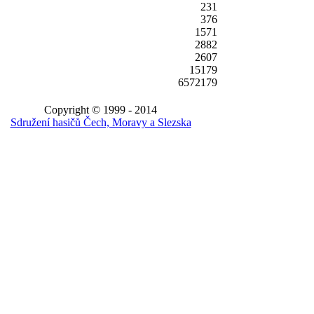
231
376
1571
2882
2607
15179
6572179
Copyright © 1999 - 2014
Sdružení hasičů Čech, Moravy a Slezska