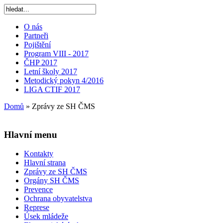
O nás
Partneři
Pojištění
Program VIII - 2017
ČHP 2017
Letní školy 2017
Metodický pokyn 4/2016
LIGA CTIF 2017
Domů
»
Zprávy ze SH ČMS
Hlavní menu
Kontakty
Hlavní strana
Zprávy ze SH ČMS
Orgány SH ČMS
Prevence
Ochrana obyvatelstva
Represe
Úsek mládeže