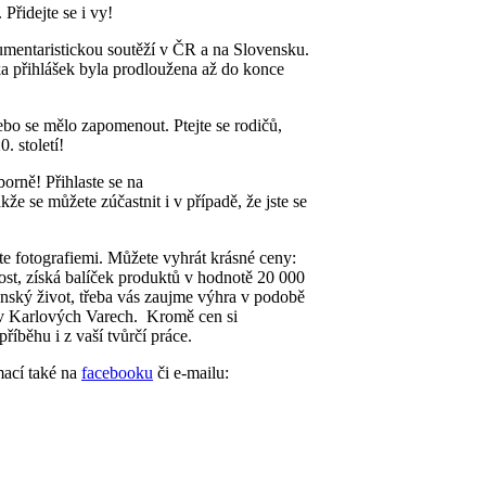
 Přidejte se i vy!
dokumentaristickou soutěží v ČR a na Slovensku.
a přihlášek byla prodloužena až do konce
ebo se mělo zapomenout. Ptejte se rodičů,
. století!
orně! Přihlaste se na
kže se můžete zúčastnit i v případě, že jste se
te fotografiemi. Můžete vyhrát krásné ceny:
ost, získá balíček produktů v hodnotě 20 000
enský život, třeba vás zaujme výhra v podobě
 v Karlových Varech. Kromě cen si
říběhu i z vaší tvůrčí práce.
mací také na
facebooku
či e-mailu: