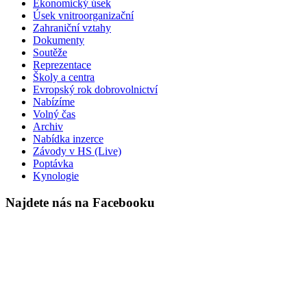
Ekonomický úsek
Úsek vnitroorganizační
Zahraniční vztahy
Dokumenty
Soutěže
Reprezentace
Školy a centra
Evropský rok dobrovolnictví
Nabízíme
Volný čas
Archiv
Nabídka inzerce
Závody v HS (Live)
Poptávka
Kynologie
Najdete nás na Facebooku