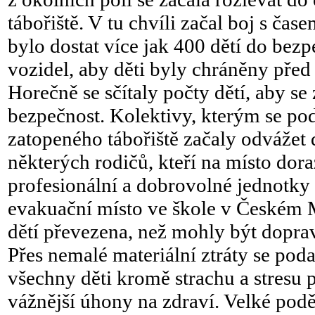
tábořiště. V tu chvíli začal boj s ča
bylo dostat více jak 400 dětí do bez
vozidel, aby děti byly chráněny před
Horečně se sčítaly počty dětí, aby se z
bezpečnost. Kolektivy, kterým se pod
zatopeného tábořiště začaly odvážet
některých rodičů, kteří na místo doraz
profesionální a dobrovolné jednotky 
evakuační místo ve škole v Českém M
dětí převezena, než mohly být dopr
Přes nemalé materiální ztráty se podař
všechny děti kromě strachu a stresu p
vážnější úhony na zdraví. Velké podě