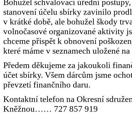
Bohužel schvalovací úřední postupy, 
stanovení účelu sbírky zavinilo prod
v krátké době, ale bohužel škody trvaj
volnočasové organizované aktivity jso
chceme přispět k obnovení poškozený
které máme v seznamech uložené na 
Předem děkujeme za jakoukoli finanč
účet sbírky. Všem dárcům jsme ochotn
převzetí finančního daru.
Kontaktní telefon na Okresní sdruže
Kněžnou…… 727 857 919