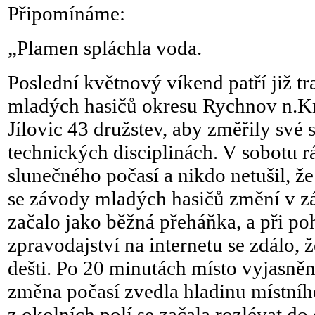
Připomínáme:
„Plamen spláchla voda.
Poslední květnový víkend patří již tr
mladých hasičů okresu Rychnov n.Kn
Jílovic 43 družstev, aby změřily své 
technických disciplinách. V sobotu r
slunečného počasí a nikdo netušil, ž
se závody mladých hasičů změní v z
začalo jako běžná přeháňka, a při po
zpravodajství na internetu se zdálo, 
dešti. Po 20 minutách místo vyjasněn
změna počasí zvedla hladinu místníh
z okolních polí se začala rozlévat d