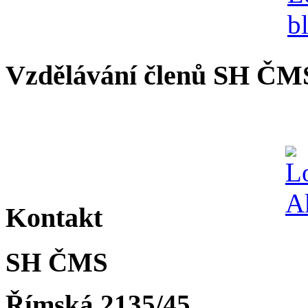
Vzdělávání členů SH ČM
Kontakt
SH ČMS
Římská 2135/45