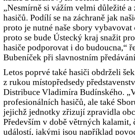
„Nesmírně si vážím velmi důležité a
hasičů. Podílí se na záchraně jak naš
proto je nutné naše sbory vybavovat 
proto se bude Ústecký kraj snažit pr
hasiče podporovat i do budoucna,“ ř
Bubeníček při slavnostním předávání
Letos poprvé také hasiči obdrželi še
z rukou místopředsedy představenst
Distribuce Vladimíra Budínského. „V
profesionálních hasičů, ale také Sbo
jejichž jednotky zřizují zpravidla ob
Především v době větrných kalamit,
událostí, jakými jsou například povo