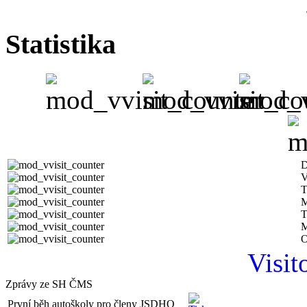
Statistika
D
V
T
M
T
M
O
Visit
Zprávy ze SH ČMS
První běh autoškoly pro členy JSDHO