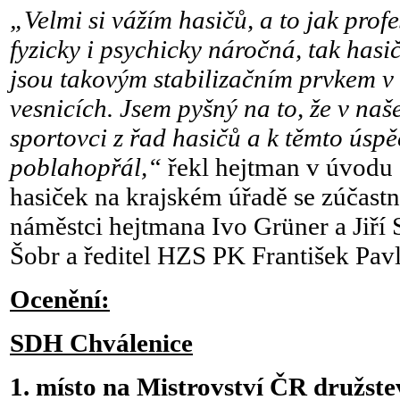
„Velmi si vážím hasičů, a to jak profe
fyzicky i psychicky náročná, tak hasi
jsou takovým stabilizačním prvkem v
vesnicích. Jsem pyšný na to, že v naš
sportovci z řad hasičů a k těmto ús
poblahopřál,“
řekl hejtman v úvodu s
hasiček na krajském úřadě se zúčastni
náměstci hejtmana Ivo Grüner a Jiří S
Šobr a ředitel HZS PK František Pavl
Ocenění:
SDH Chválenice
1. místo na Mistrovství ČR družst