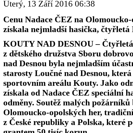
Úterý, 13 Září 2016 06:38
Cenu Nadace ČEZ na Olomoucko-o
získala nejmladší hasička, čtyřletá
KOUTY NAD DESNOU – Čtyřletá B
z dětského družstva Sboru dobrovo
nad Desnou byla nejmladším účast
starosty Loučné nad Desnou, která
sportovním areálu Kouty. Jako od
získala od Nadace ČEZ speciální hasi
odměny. Soutěž malých požárníků b
Olomoucko-opolských her, tradiční
z České republiky a Polska, které
grantem 50 tisíc korun.