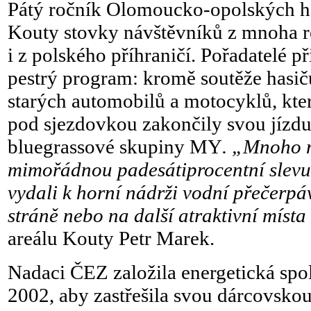
Pátý ročník Olomoucko-opolských her
Kouty stovky návštěvníků z mnoha r
i z polského příhraničí. Pořadatelé p
pestrý program: kromě soutěže hasič
starých automobilů a motocyklů, kte
pod sjezdovkou zakončily svou jízdu 
bluegrassové skupiny MY
. „Mnoho n
mimořádnou padesátiprocentní slevu 
vydali k horní nádrži vodní přečerpá
stráně nebo na další atraktivní místa 
areálu Kouty Petr Marek.
Nadaci ČEZ založila energetická spo
2002, aby zastřešila svou dárcovsko