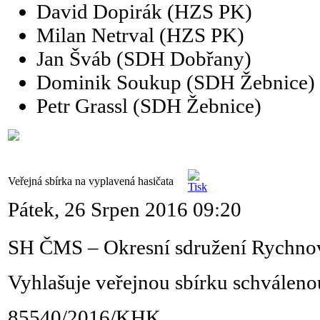
David Dopirák (HZS PK)
Milan Netrval (HZS PK)
Jan Šváb (SDH Dobřany)
Dominik Soukup (SDH Žebnice)
Petr Grassl (SDH Žebnice)
Veřejná sbírka na vyplavená hasičata
Pátek, 26 Srpen 2016 09:20
SH ČMS – Okresní sdružení Rychno
Vyhlašuje veřejnou sbírku schvále
85540/2016/KHK