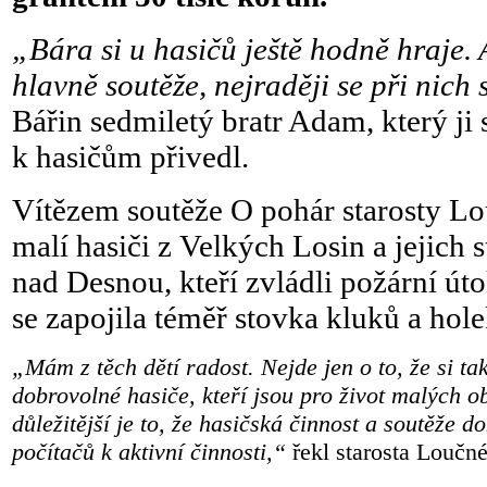
„Bára si u hasičů ještě hodně hraje.
hlavně soutěže, nejraději se při nich
Bářin sedmiletý bratr Adam, který ji
k hasičům přivedl.
Vítězem soutěže O pohár starosty Lo
malí hasiči z Velkých Losin a jejich 
nad Desnou, kteří zvládli požární úto
se zapojila téměř stovka kluků a hol
„Mám z těch dětí radost. Nejde jen o to, že si 
dobrovolné hasiče, kteří jsou pro život malých ob
důležitější je to, že hasičská činnost a soutěže 
počítačů k aktivní činnosti,“
řekl starosta Loučn