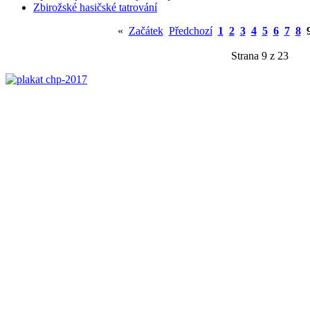
Zbirožské hasičské tatrování
«
Začátek
Předchozí
1
2
3
4
5
6
7
8
Strana 9 z 23