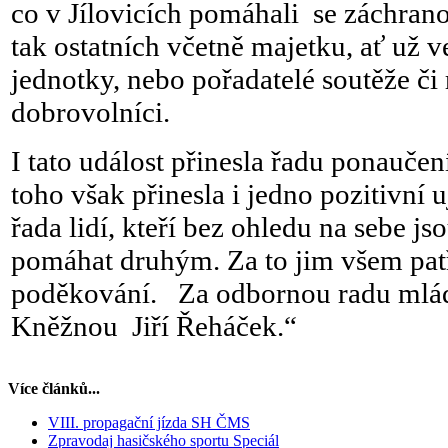
co v Jílovicích pomáhali se záchran
tak ostatních včetně majetku, ať už 
jednotky, nebo pořadatelé soutěže či 
dobrovolníci.
I tato událost přinesla řadu ponauč
toho však přinesla i jedno pozitivní uji
řada lidí, kteří bez ohledu na sebe js
pomáhat druhým. Za to jim všem patř
poděkování. Za odbornou radu ml
Kněžnou Jiří Řeháček.“
Více článků...
VIII. propagační jízda SH ČMS
Zpravodaj hasičského sportu Speciál