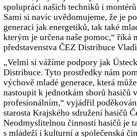
spolupráci našich techniků i montérů
Sami si navíc uvědomujeme, že je p
generaci jak energetiků, tak také ml
kterým je určena naše pomoc,“ říká 
představenstva ČEZ Distribuce Vlad
„Velmi si vážíme podpory jak Ústeck
Distribuce. Tyto prostředky nám pomů
výchově mladé generace, která můž
nastoupit k jednotkám sborů hasičů v
profesionálním,“ vyjádřil poděkování
starosta Krajského sdružení hasičů Č
Neodmyslitelnou činností hasičů je t
s mládeží i kulturní a společenská či