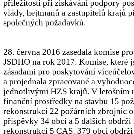
příležitosti při získávání podpory po
vlády, hejtmanů a zastupitelů krajů p
společných požadavků.
28. června 2016 zasedala komise pr
JSDHO na rok 2017. Komise, které js
zásadami pro poskytování víceúčelov
a projednala zpracované a vyhodnoc
jednotlivými HZS krajů. V letošním 
finanční prostředky na stavbu 15 pož
rekonstrukci 22 požárních zbrojnic 
příspěvky 34 obcí a 5 dalších obdrží
rekonstrukci 5 CAS. 379 obcí obdrží