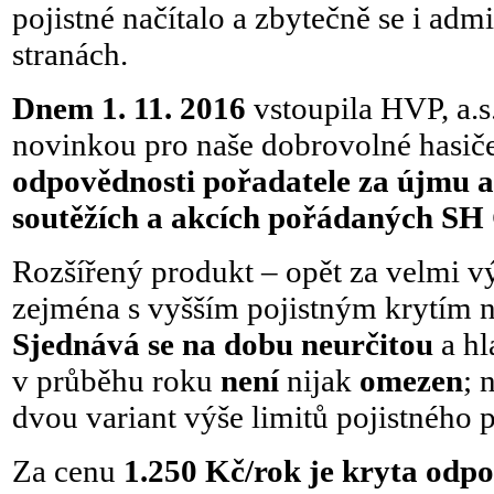
pojistné načítalo a zbytečně se i adm
stranách.
Dnem 1. 11. 2016
vstoupila HVP, a.s.
novinkou pro naše dobrovolné hasič
odpovědnosti pořadatele za újmu a
soutěžích a akcích pořádaných S
Rozšířený produkt – opět za velmi v
zejména s vyšším pojistným krytím 
Sjednává se na dobu neurčitou
a hl
v průběhu roku
není
nijak
omezen
; 
dvou variant výše limitů pojistného p
Za cenu
1.250 Kč/rok je kryta odp