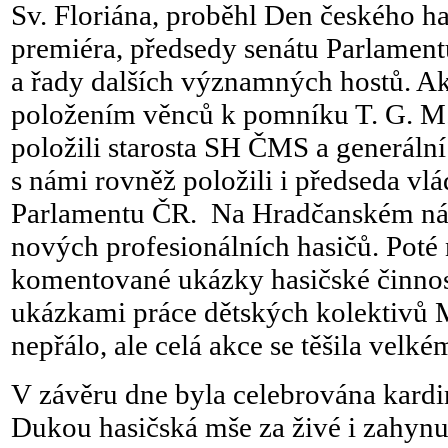
Sv. Floriána, proběhl Den českého has
premiéra, předsedy senátu Parlament
a řady dalších významných hostů. Akc
položením věnců k pomníku T. G. M.
položili starosta SH ČMS a generáln
s námi rovněž položili i předseda vl
Parlamentu ČR. Na Hradčanském nám
nových profesionálních hasičů. Poté
komentované ukázky hasičské činnost
ukázkami práce dětských kolektivů 
nepřálo, ale celá akce se těšila velk
V závěru dne byla celebrována kar
Dukou hasičská mše za živé i zahynul