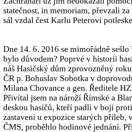
Záchranáři už jim nedokázali pomoci
statečnost, in memoriam, převzali za
sál vzdal čest Karlu Peterovi potlesk
Dne 14. 6. 2016 se mimořádně sešl
bylo důvodem? Poprvé v historii hasi
náš Hasičský dům zprovozněný roku
ČR p. Bohuslav Sobotka v doprovodu
Milana Chovance a gen. Ředitele H
Přivítal jsem na nároží Římské a Bla
deskou hasičů, kteří padli v boji pro
zastavení u expozice starých přileb,
ČMS, proběhlo hodinové jednání. Př