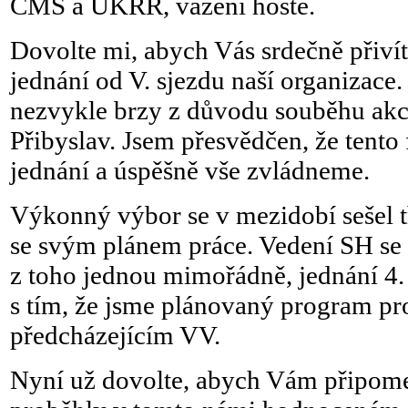
ČMS a ÚKRR, vážení hosté.
Dovolte mi, abych Vás srdečně přivít
jednání od V. sjezdu naší organizace.
nezvykle brzy z důvodu souběhu akc
Přibyslav. Jsem přesvědčen, že tento
jednání a úspěšně vše zvládneme.
Výkonný výbor se v mezidobí sešel tř
se svým plánem práce. Vedení SH se s
z toho jednou mimořádně, jednání 4.
s tím, že jsme plánovaný program pr
předcházejícím VV.
Nyní už dovolte, abych Vám připomen