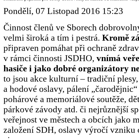
Pondělí, 07 Listopad 2016 15:23
Činnost členů ve Sborech dobrovoln
velmi široká a tím i pestrá.
Kromě zá
připraven pomáhat při ochraně zdrav
v rámci činnosti JSDHO,
vnímá veře
hasiče i jako dobré organizátory ne
to jsou akce kulturní – tradiční ples
a hodové oslavy, pálení „čarodějnic“
pohárové a memoriálové soutěže, dět
párkové závody atd. či nejrůznější s
veřejnost ve městech a obcích jako 
založení SDH, oslavy výročí vzniku 