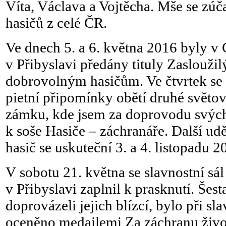
Víta, Václava a Vojtěcha. Mše se zúčas
hasičů z celé ČR.
Ve dnech 5. a 6. května 2016 byly v 
v Přibyslavi předány tituly Zasloužil
dobrovolným hasičům. Ve čtvrtek se 
pietní připomínky obětí druhé světo
zámku, kde jsem za doprovodu svých
k soše Hasiče – záchranáře. Další udě
hasič se uskuteční 3. a 4. listopadu 2
V sobotu 21. května se slavnostní sá
v Přibyslavi zaplnil k prasknutí. Šes
doprovázeli jejich blízcí, bylo při s
oceněno medailemi Za záchranu živo