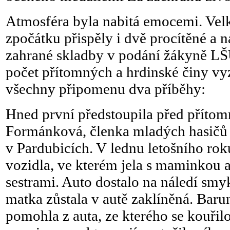
Atmosféra byla nabitá emocemi. Ve
zpočátku přispěly i dvě procítěné a 
zahrané skladby v podání žákyně LŠU
počet přítomných a hrdinské činy v
všechny připomenu dva příběhy:
Hned první předstoupila před přítom
Formánková, členka mladých hasičů
v Pardubicích. V lednu letošního ro
vozidla, ve kterém jela s maminkou
sestrami. Auto dostalo na náledí smyk
matka zůstala v autě zaklíněná. Bar
pomohla z auta, ze kterého se kouřilo