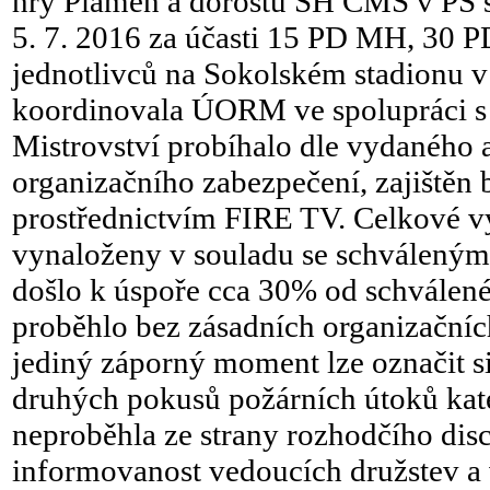
hry Plamen a dorostu SH ČMS v PS s
5. 7. 2016 za účasti 15 PD MH, 30 P
jednotlivců na Sokolském stadionu v
koordinovala ÚORM ve spolupráci s
Mistrovství probíhalo dle vydaného 
organizačního zabezpečení, zajištěn 
prostřednictvím FIRE TV. Celkové v
vynaloženy v souladu se schváleným
došlo k úspoře cca 30% od schválené
proběhlo bez zásadních organizačníc
jediný záporný moment lze označit si
druhých pokusů požárních útoků kat
neproběhla ze strany rozhodčího disc
informovanost vedoucích družstev a