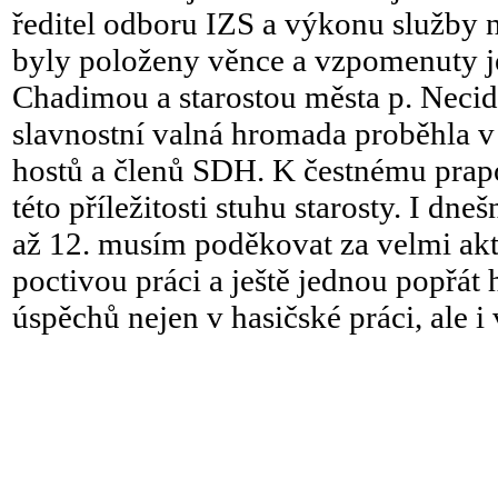
ředitel odboru IZS a výkonu služb
byly položeny věnce a vzpomenuty 
Chadimou a starostou města p. Neci
slavnostní valná hromada proběhla v
hostů a členů SDH. K čestnému prapo
této příležitosti stuhu starosty. I dn
až 12. musím poděkovat za velmi akt
poctivou práci a ještě jednou popřát h
úspěchů nejen v hasičské práci, ale i