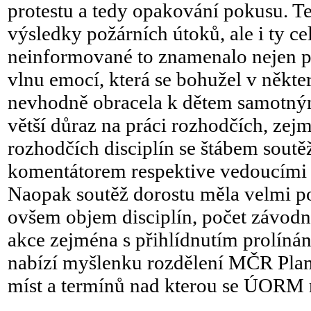
protestu a tedy opakování pokusu. T
výsledky požárních útoků, ale i ty ce
neinformované to znamenalo nejen př
vlnu emocí, která se bohužel v někte
nevhodně obracela k dětem samotným.
větší důraz na práci rozhodčích, ze
rozhodčích disciplín se štábem sout
komentátorem respektive vedoucími d
Naopak soutěž dorostu měla velmi po
ovšem objem disciplín, počet závodní
akce zejména s přihlídnutím prolínán
nabízí myšlenku rozdělení MČR Pla
míst a termínů nad kterou se ÚORM 