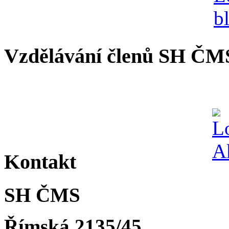
Vzdělávání členů SH ČM
Kontakt
SH ČMS
Římská 2135/45