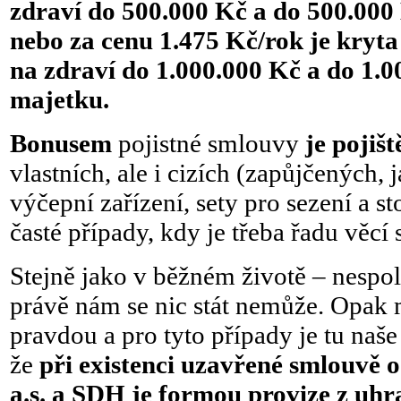
zdraví do 500.000 Kč a do 500.000
nebo za cenu 1.475 Kč/rok je kryt
na zdraví do 1.000.000 Kč a do 1.
majetku.
Bonusem
pojistné smlouvy
je pojiš
vlastních, ale i cizích (zapůjčených, 
výčepní zařízení, sety pro sezení a s
časté případy, kdy je třeba řadu věcí s
Stejně jako v běžném životě – nespol
právě nám se nic stát nemůže. Opak
pravdou a pro tyto případy je tu naše 
že
při existenci uzavřené smlouvě 
a.s. a SDH je formou provize z uhr