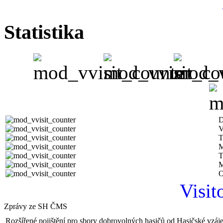
Statistika
D
V
T
M
T
M
O
Visit
Zprávy ze SH ČMS
Rozšířené pojištění pro sbory dobrovolných hasičů od Hasičské vzá