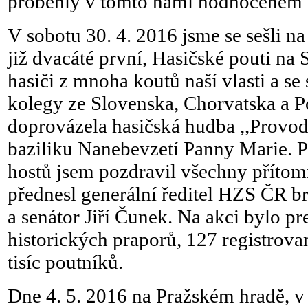
proběhly v tomto námi hodnoceném 
V sobotu 30. 4. 2016 jsme se sešli na 
již dvacáté první, Hasičské pouti na 
hasiči z mnoha koutů naší vlasti a s
kolegy ze Slovenska, Chorvatska a P
doprovázela hasičská hudba ,,Provod
baziliku Nanebevzetí Panny Marie. Po
hostů jsem pozdravil všechny přítom
přednesl generální ředitel HZS ČR b
a senátor Jiří Čunek. Na akci bylo p
historických praporů, 127 registrova
tisíc poutníků.
Dne 4. 5. 2016 na Pražském hradě, v