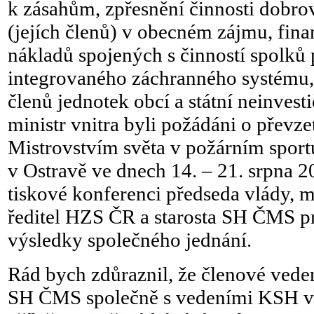
k zásahům, zpřesnění činnosti dobro
(jejích členů) v obecném zájmu, fina
nákladů spojených s činností spolků
integrovaného záchranného systému, h
členů jednotek obcí a státní neinvest
ministr vnitra byli požádáni o převzet
Mistrovstvím světa v požárním sportu
v Ostravě ve dnech 14. – 21. srpna 
tiskové konferenci předseda vlády, mi
ředitel HZS ČR a starosta SH ČMS pr
výsledky společného jednání.
Rád bych zdůraznil, že členové ved
SH ČMS společně s vedeními KSH vy