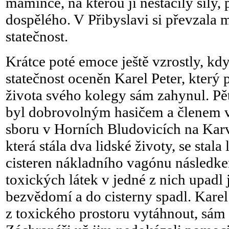
mamince, na kterou jí nestačily síly,
dospělého. V Přibyslavi si převzala 
statečnost.
Krátce poté emoce ještě vzrostly, kd
statečnost oceněn Karel Peter, který
života svého kolegy sám zahynul. Pět
byl dobrovolným hasičem a členem 
sboru v Horních Bludovicích na Karv
která stála dva lidské životy, se stala 
cisteren nákladního vagónu následk
toxických látek v jedné z nich upadl
bezvědomí a do cisterny spadl. Karel 
z toxického prostoru vytáhnout, sám