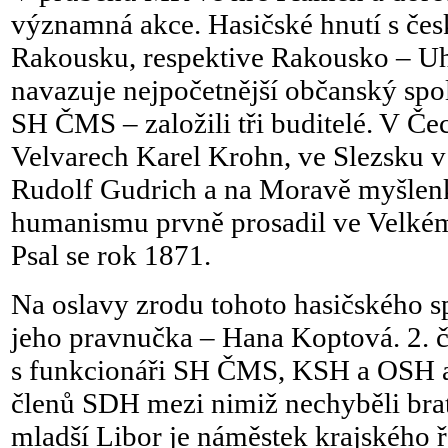
významná akce. Hasičské hnutí s če
Rakousku, respektive Rakousko – Uh
navazuje nejpočetnější občanský spo
SH ČMS – založili tři buditelé. V Če
Velvarech Karel Krohn, ve Slezsku 
Rudolf Gudrich a na Moravě myšlenk
humanismu prvně prosadil ve Velkém
Psal se rok 1871.
Na oslavy zrodu tohoto hasičského sp
jeho pravnučka – Hana Koptová. 2. 
s funkcionáři SH ČMS, KSH a OSH a 
členů SDH mezi nimiž nechyběli bra
mladší Libor je náměstek krajského ř