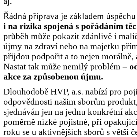
aj.
Řádná příprava je základem úspěchu
i na rizika
spojená s pořádáním těc
průběh může pokazit zdánlivě i mal
újmy na zdraví nebo na majetku přím
přijdou podpořit a to nejen morálně,
Nastat tak může nemilý problém –
o
akce za způsobenou újmu.
Dlouhodobě HVP, a.s. nabízí pro pojis
odpovědnosti našim sborům produkt,
sjednáván jen na jednu konkrétní akci
poměrně nízké pojistné, při opakujíc
roku se u aktivnějších sborů s větší 