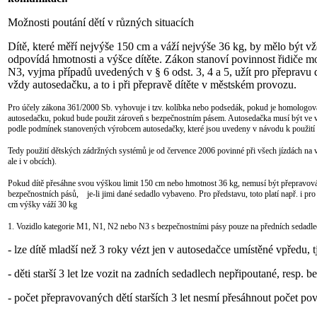
Možnosti poutání dětí v různých situacích
Dítě, které měří nejvýše 150 cm a váží nejvýše 36 kg, by mělo být v
odpovídá hmotnosti a výšce dítěte. Zákon stanoví povinnost řidiče
N3, vyjma případů uvedených v § 6 odst. 3, 4 a 5, užít pro přepravu
vždy autosedačku, a to i při přepravě dítěte v městském provozu.
Pro účely zákona 361/2000 Sb. vyhovuje i tzv. kolíbka nebo podsedák, pokud je homologován 
autosedačku, pokud bude použit zároveň s bezpečnostním pásem. Autosedačka musí být ve vo
podle podmínek stanovených výrobcem autosedačky, které jsou uvedeny v návodu k použití 
Tedy použití dětských zádržných systémů je od července 2006 povinné při všech jízdách na 
ale i v obcích).
Pokud dítě přesáhne svou výškou limit 150 cm nebo hmotnost 36 kg, nemusí být přepravováno
bezpečnostních pásů, je-li jimi dané sedadlo vybaveno. Pro představu, toto platí např. i pro
cm výšky váží 30 kg
1. Vozidlo kategorie M1, N1, N2 nebo N3 s bezpečnostními pásy pouze na předních sedadle
- lze dítě mladší než 3 roky vézt jen v autosedačce umístěné vpředu, t
- děti starší 3 let lze vozit na zadních sedadlech nepřipoutané, resp. b
- počet přepravovaných dětí starších 3 let nesmí přesáhnout počet p