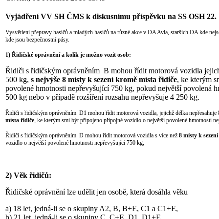
Vyjádření VV SH ČMS k diskusnímu příspěvku na SS OSH 22. 1
Vysvětlení přepravy hasičů a mladých hasičů na různé akce v DA Avia, starších DA kde ne
kde jsou bezpečnostní pásy.
1)
Řidičské oprávnění a kolik je možno vozit osob:
Řidiči s řidičským oprávněním B mohou řídit motorová vozidla jejic
500 kg,
s nejvýše 8 místy k sezení kromě místa řidiče
, ke kterým s
povolené hmotnosti nepřevyšující 750 kg, pokud největší povolená hm
500 kg nebo v případě rozšíření rozsahu nepřevyšuje 4 250 kg.
Řidiči s řidičským oprávněním D1 mohou řídit motorová vozidla, jejichž délka nepřesahuje
místa řidiče
, ke kterým smí být připojeno přípojné vozidlo o největší povolené hmotnosti ne
Řidiči s řidičským oprávněním D mohou řídit motorová vozidla s více než
8 místy k sezení
vozidlo o největší povolené hmotnosti nepřevyšující 750 kg,
2)
Věk řidičů:
Řidičské oprávnění lze udělit jen osobě, která dosáhla věku
a) 18 let, jedná-li se o skupiny A2, B, B+E, C1 a C1+E,
b) 21 let, jedná-li se o skupiny C, C+E, D1, D1+E,