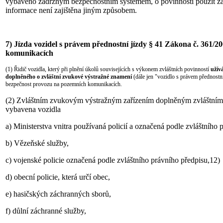
vybaveno zádržným bezpečnostním systémem, o povinnosti použít zá
informace není zajištěna jiným způsobem.
7)
Jízda vozidel s právem přednostní jízdy § 41 Zákona č. 361/2
komunikacích
(1) Řidič vozidla, který při plnění úkolů souvisejících s výkonem zvláštních povinností
užív
doplněného o zvláštní zvukové výstražné znamení
(dále jen "vozidlo s právem přednostní
bezpečnost provozu na pozemních komunikacích.
(2) Zvláštním zvukovým výstražným zařízením doplněným zvláštní
vybavena vozidla
a) Ministerstva vnitra používaná policií a označená podle zvláštního 
b) Vězeňské služby,
c) vojenské policie označená podle zvláštního právního předpisu,12)
d) obecní policie, která určí obec,
e) hasičských záchranných sborů,
f) důlní záchranné služby,