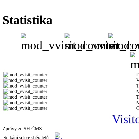
Statistika
D
V
T
M
T
M
O
Visit
Zprávy ze SH ČMS
Setkání sekce sběratelů