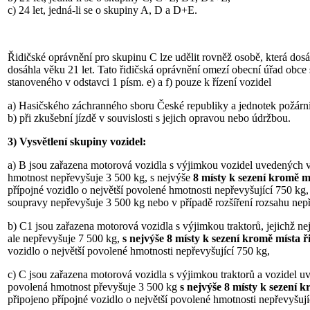
c) 24 let, jedná-li se o skupiny A, D a D+E.
Řidičské oprávnění pro skupinu C lze udělit rovněž osobě, která dosá
dosáhla věku 21 let. Tato řidičská oprávnění omezí obecní úřad obce
stanoveného v odstavci 1 písm. e) a f) pouze k řízení vozidel
a) Hasičského záchranného sboru České republiky a jednotek požárn
b) při zkušební jízdě v souvislosti s jejich opravou nebo údržbou.
3)
Vysvětlení skupiny vozidel:
a) B jsou zařazena motorová vozidla s výjimkou vozidel uvedených v 
hmotnost nepřevyšuje 3 500 kg, s nejvýše
8 místy k sezení kromě mí
přípojné vozidlo o největší povolené hmotnosti nepřevyšující 750 kg,
soupravy nepřevyšuje 3 500 kg nebo v případě rozšíření rozsahu nep
b) C1 jsou zařazena motorová vozidla s výjimkou traktorů, jejichž n
ale nepřevyšuje 7 500 kg,
s nejvýše 8 místy k sezení kromě místa ř
vozidlo o největší povolené hmotnosti nepřevyšující 750 kg,
c) C jsou zařazena motorová vozidla s výjimkou traktorů a vozidel uv
povolená hmotnost převyšuje 3 500 kg
s nejvýše 8 místy k sezení k
připojeno přípojné vozidlo o největší povolené hmotnosti nepřevyšují