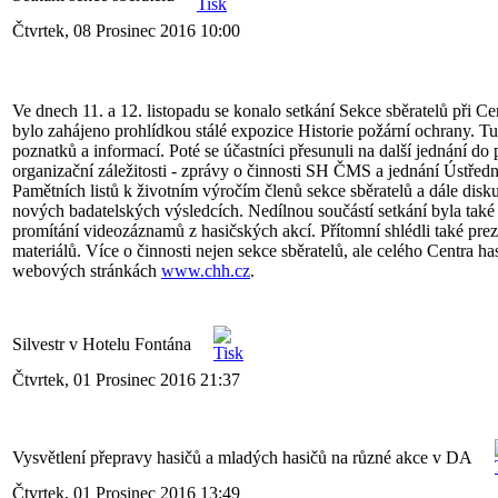
Čtvrtek, 08 Prosinec 2016 10:00
Ve dnech 11. a 12. listopadu se konalo setkání Sekce sběratelů při Ce
bylo zahájeno prohlídkou stálé expozice Historie požární ochrany. 
poznatků a informací. Poté se účastníci přesunuli na další jednání d
organizační záležitosti - zprávy o činnosti SH ČMS a jednání Ústředn
Pamětních listů k životním výročím členů sekce sběratelů a dále diskus
nových badatelských výsledcích. Nedílnou součástí setkání byla ta
promítání videozáznamů z hasičských akcí. Přítomní shlédli také pre
materiálů. Více o činnosti nejen sekce sběratelů, ale celého Centra 
webových stránkách
www.chh.cz
.
Silvestr v Hotelu Fontána
Čtvrtek, 01 Prosinec 2016 21:37
Vysvětlení přepravy hasičů a mladých hasičů na různé akce v DA
Čtvrtek, 01 Prosinec 2016 13:49