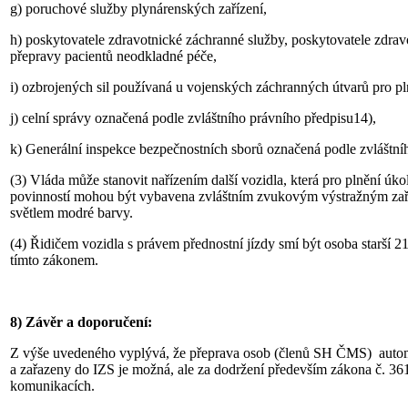
g) poruchové služby plynárenských zařízení,
h) poskytovatele zdravotnické záchranné služby, poskytovatele zdrav
přepravy pacientů neodkladné péče,
i) ozbrojených sil používaná u vojenských záchranných útvarů pro pl
j) celní správy označená podle zvláštního právního předpisu14),
k) Generální inspekce bezpečnostních sborů označená podle zvláštní
(3) Vláda může stanovit nařízením další vozidla, která pro plnění úk
povinností mohou být vybavena zvláštním zvukovým výstražným za
světlem modré barvy.
(4) Řidičem vozidla s právem přednostní jízdy smí být osoba starší 2
tímto zákonem.
8)
Závěr a doporučení:
Z výše uvedeného vyplývá, že přeprava osob (členů SH ČMS) automob
a zařazeny do IZS je možná, ale za dodržení především zákona č. 3
komunikacích.