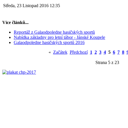
Středa, 23 Listopad 2016 12:35
Více článků...
Reportáž z Galaodpoledne hasičských sportů
Nabídka základny pro letní tábor - Jánské Koupele
Galaodpoledne hasičských sportů 2016
«
Začátek
Předchozí
1
2
3
4
5
6
7
8
Strana 5 z 23