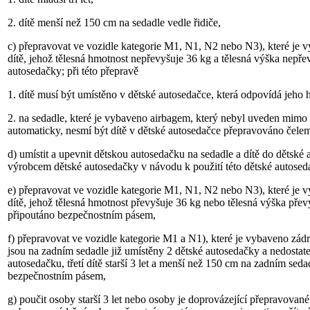
2. dítě menší než 150 cm na sedadle vedle řidiče,
c) přepravovat ve vozidle kategorie M1, N1, N2 nebo N3), které j
dítě, jehož tělesná hmotnost nepřevyšuje 36 kg a tělesná výška nepře
autosedačky; při této přepravě
1. dítě musí být umístěno v dětské autosedačce, která odpovídá jeho
2. na sedadle, které je vybaveno airbagem, který nebyl uveden mimo
automaticky, nesmí být dítě v dětské autosedačce přepravováno čelem
d) umístit a upevnit dětskou autosedačku na sedadle a dítě do děts
výrobcem dětské autosedačky v návodu k použití této dětské autosed
e) přepravovat ve vozidle kategorie M1, N1, N2 nebo N3), které j
dítě, jehož tělesná hmotnost převyšuje 36 kg nebo tělesná výška převy
připoutáno bezpečnostním pásem,
f) přepravovat ve vozidle kategorie M1 a N1), které je vybaveno z
jsou na zadním sedadle již umístěny 2 dětské autosedačky a nedostate
autosedačku, třetí dítě starší 3 let a menší než 150 cm na zadním sedad
bezpečnostním pásem,
g) poučit osoby starší 3 let nebo osoby je doprovázející přepravované