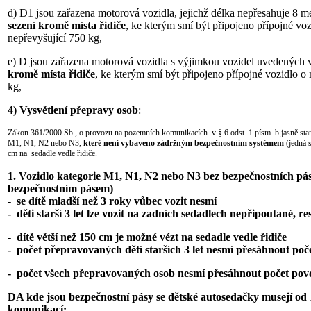
d) D1 jsou zařazena motorová vozidla, jejichž délka nepřesahuje 8 m
sezení kromě místa řidiče
, ke kterým smí být připojeno přípojné vo
nepřevyšující 750 kg,
e) D jsou zařazena motorová vozidla s výjimkou vozidel uvedených 
kromě místa řidiče
, ke kterým smí být připojeno přípojné vozidlo o
kg,
4)
Vysvětlení přepravy osob
:
Zákon 361/2000 Sb., o provozu na pozemních komunikacích v § 6 odst. 1 písm. b jasně stano
M1, N1, N2 nebo N3,
které není
vybaveno zádržným bezpečnostním systémem
(jedná 
cm na sedadle vedle řidiče.
1. Vozidlo kategorie M1, N1, N2 nebo N3 bez bezpečnostních pá
bezpečnostním pásem)
- se dítě mladší než 3 roky vůbec vozit nesmí
- děti starší 3 let lze vozit na zadních sedadlech nepřipoutané, r
- dítě větší než 150 cm je možné vézt na sedadle vedle řidiče
- počet přepravovaných dětí starších 3 let nesmí přesáhnout po
- počet všech přepravovaných osob nesmí přesáhnout počet po
DA kde jsou bezpečnostní pásy se dětské autosedačky musejí
od 
komunikací: