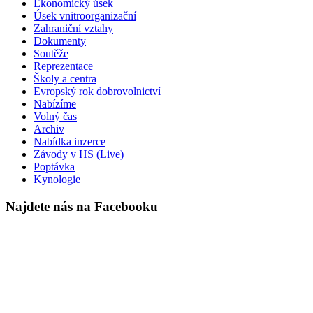
Ekonomický úsek
Úsek vnitroorganizační
Zahraniční vztahy
Dokumenty
Soutěže
Reprezentace
Školy a centra
Evropský rok dobrovolnictví
Nabízíme
Volný čas
Archiv
Nabídka inzerce
Závody v HS (Live)
Poptávka
Kynologie
Najdete nás na Facebooku