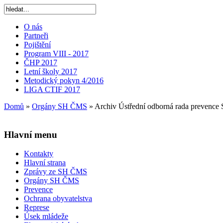
O nás
Partneři
Pojištění
Program VIII - 2017
ČHP 2017
Letní školy 2017
Metodický pokyn 4/2016
LIGA CTIF 2017
Domů
»
Orgány SH ČMS
»
Archiv Ústřední odborná rada prevence 
Hlavní menu
Kontakty
Hlavní strana
Zprávy ze SH ČMS
Orgány SH ČMS
Prevence
Ochrana obyvatelstva
Represe
Úsek mládeže