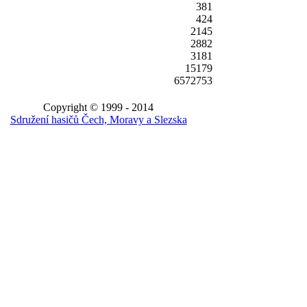
381
424
2145
2882
3181
15179
6572753
Copyright © 1999 - 2014
Sdružení hasičů Čech, Moravy a Slezska