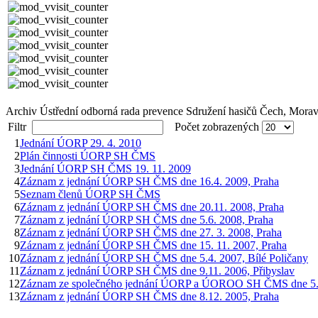
Archiv Ústřední odborná rada prevence Sdružení hasičů Čech, Morav
Filtr
Počet zobrazených
1
Jednání ÚORP 29. 4. 2010
2
Plán činnosti ÚORP SH ČMS
3
Jednání ÚORP SH ČMS 19. 11. 2009
4
Záznam z jednání ÚORP SH ČMS dne 16.4. 2009, Praha
5
Seznam členů ÚORP SH ČMS
6
Záznam z jednání ÚORP SH ČMS dne 20.11. 2008, Praha
7
Záznam z jednání ÚORP SH ČMS dne 5.6. 2008, Praha
8
Záznam z jednání ÚORP SH ČMS dne 27. 3. 2008, Praha
9
Záznam z jednání ÚORP SH ČMS dne 15. 11. 2007, Praha
10
Záznam z jednání ÚORP SH ČMS dne 5.4. 2007, Bílé Poličany
11
Záznam z jednání ÚORP SH ČMS dne 9.11. 2006, Přibyslav
12
Záznam ze společného jednání ÚORP a ÚOROO SH ČMS dne 5.4
13
Záznam z jednání ÚORP SH ČMS dne 8.12. 2005, Praha