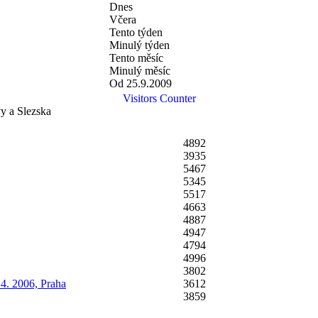
Dnes
Včera
Tento týden
Minulý týden
Tento měsíc
Minulý měsíc
Od 25.9.2009
Visitors Counter
y a Slezska
4892
3935
5467
5345
5517
4663
4887
4947
4794
4996
3802
. 2006, Praha
3612
3859