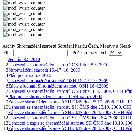
Archiv Shromáždění starostů Sdružení hasičů Čech, Moravy a Slezsk
Filtr
Počet zobrazených
1
Jednání 8.5.2010
2
Usnesení ze shromáždění starostů OSH dne 8.5. 2010
3
Shromáždění starostů 16.-17. 10. 2009
4
Plán práce na rok 2010
5
Usnesení shromáždění starostů OSH 16.-17 .10. 2009
6
Zápis z jednání Shromáždění starostů OSH 18.4.2009
7
Usnesení ze shromáždění starostů OSH dne 18.4. 2009, CHH Přib
8
Plán práce shromáždění starostů OSH na rok 2009
9
Zápis ze shromáždění starostů SH ČMS dne 25.10. 2008, CHH Př
10
Usnesení ze shromáždění starostů SH ČMS dne 25.10. 2008, CHH
11
Zápis ze shromáždění starostů SH ČMS dne 26.4. 2008, CHH Při
12
Usnesení ze shromáždění starostů SH ČMS dne 26.4. 2008, CHH 
13
Usnesení a zápis ze shromáždění starostů SH ČMS dne 13.10. 20
14
Zápis ze shromáždění starostů SH ČMS dne 28.4. 2007, CHH Při