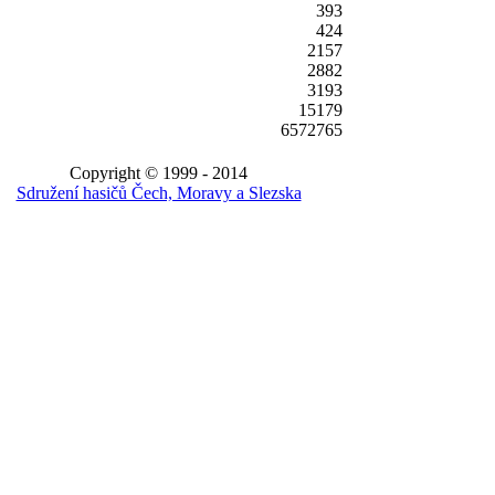
393
424
2157
2882
3193
15179
6572765
Copyright © 1999 - 2014
Sdružení hasičů Čech, Moravy a Slezska