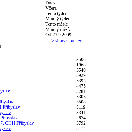
Dnes
Včera
Tento týden
Minulý týden
Tento měsíc
Minulý měsíc
Od 25.9.2009
Visitors Counter
a
3506
1968
3540
3929
3395
4475
yslav
3281
3303
ibyslav
3508
 Přibyslav
3119
byslav
3341
Přibyslav
2874
07, CHH Přibyslav
3792
byslav
3174