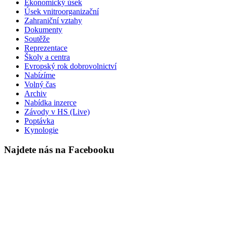
Ekonomický úsek
Úsek vnitroorganizační
Zahraniční vztahy
Dokumenty
Soutěže
Reprezentace
Školy a centra
Evropský rok dobrovolnictví
Nabízíme
Volný čas
Archiv
Nabídka inzerce
Závody v HS (Live)
Poptávka
Kynologie
Najdete nás na Facebooku