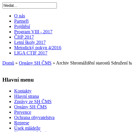
O nás
Partneři
Pojištění
Program VIII - 2017
ČHP 2017
Letní školy 2017
Metodický pokyn 4/2016
LIGA CTIF 2017
Domů
»
Orgány SH ČMS
»
Archiv Shromáždění starostů Sdružení h
Hlavní menu
Kontakty
Hlavní strana
Zprávy ze SH ČMS
Orgány SH ČMS
Prevence
Ochrana obyvatelstva
Represe
Úsek mládeže