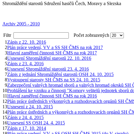
Shromáždění starostů Sdružení hasičů Čech, Moravy a Slezska
Archiv 2005 - 2010
Filtr
Počet zobrazených
1
Zápis z 22. 10. 2016
2
Plán práce vedení, VV a SS SH ČMS na rok 2017
3
Hlavní zaměření činnosti SH ČMS na rok 2017
4
Usnesení Shromáždění starostů 22. 10. 2016
5
Zápis z 23. 4. 2016
6
Usnesení Shromáždění starostů 23. 4. 2016
7
Zápis z jednání Shromáždění starostů OSH 24. 10. 2015
8
Vystoupení starosty SH ČMS na SS 24. 10. 2015
9
Zabezpečení valných hromad sborů a valných hromad okrsků SH
10
Prohlášení ke vzniku a činnosti "Komory velitelů jednotek sborů 
11
Hlavní zaměření činnosti SH ČMS na rok 2016
12
Plán práce ústředních výkonných a rozhodovacích orgánů SH ČM
13
Usnesení z 24. 10. 2015
14
Plán práce ústředních a výkonných a rozhodovacích orgánů SH 
15
Zápis z 24. 4. 2015
16
Usnesení SS OSH 24. 4. 2015
17
Zápis z 17. 10. 2014
18
Plán práce vedení, VV a SS OSH SH ČMS 2015 (do V. sjezdu)