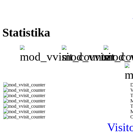
Statistika
D
V
T
M
T
M
O
Visit