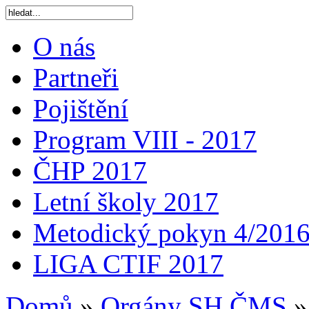
O nás
Partneři
Pojištění
Program VIII - 2017
ČHP 2017
Letní školy 2017
Metodický pokyn 4/201
LIGA CTIF 2017
Domů
»
Orgány SH ČMS
»