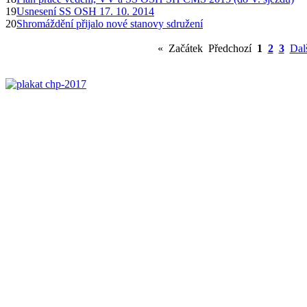
19
Usnesení SS OSH 17. 10. 2014
20
Shromáždění přijalo nové stanovy sdružení
«
Začátek
Předchozí
1
2
3
Dal