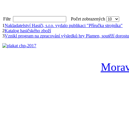
Filtr
Počet zobrazených
1
Nakladatelství Hasiči, s.r.o. vydalo publikaci "Příručka strojníka"
2
Katalog hasičského zboží
3
Vznikl program na zpracování výsledků hry Plamen, soutěží dorost
Morav