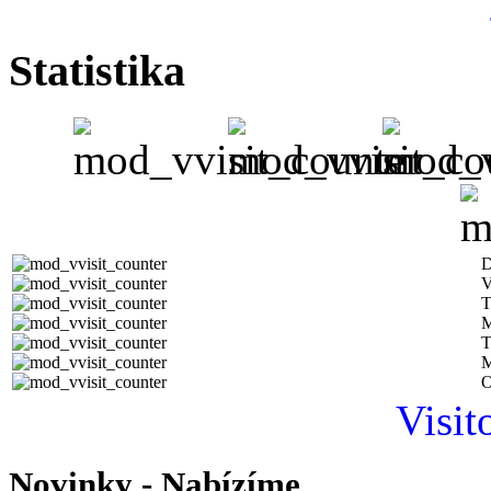
Statistika
D
V
T
M
T
M
O
Visit
Novinky - Nabízíme