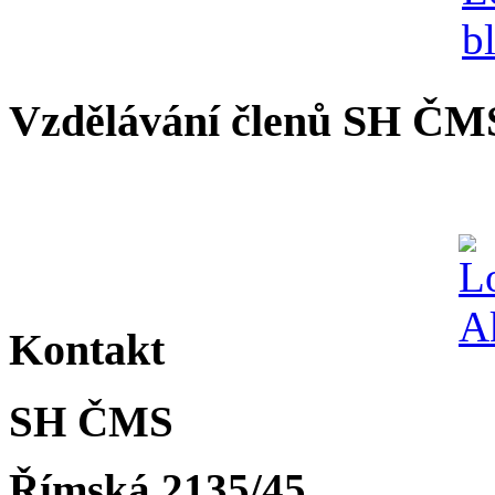
Vzdělávání členů SH ČM
Kontakt
SH ČMS
Římská 2135/45