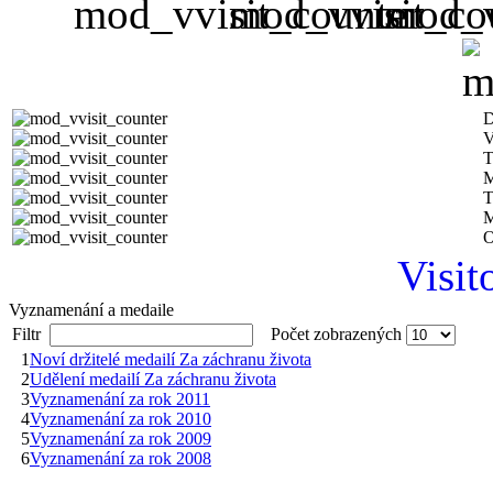
D
V
T
M
T
M
O
Visit
Vyznamenání a medaile
Filtr
Počet zobrazených
1
Noví držitelé medailí Za záchranu života
2
Udělení medailí Za záchranu života
3
Vyznamenání za rok 2011
4
Vyznamenání za rok 2010
5
Vyznamenání za rok 2009
6
Vyznamenání za rok 2008