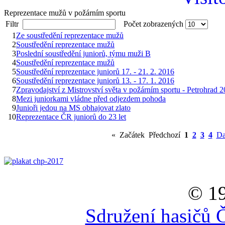
Reprezentace mužů v požárním sportu
Filtr
Počet zobrazených
1
Ze soustředění reprezentace mužů
2
Soustředění reprezentace mužů
3
Poslední soustředění juniorů, týmu muži B
4
Soustředění reprezentace mužů
5
Soustředění reprezentace juniorů 17. - 21. 2. 2016
6
Soustředění reprezentace juniorů 13. - 17. 1. 2016
7
Zpravodajství z Mistrovství světa v požárním sportu - Petrohrad 
8
Mezi juniorkami vládne před odjezdem pohoda
9
Junioři jedou na MS obhajovat zlato
10
Reprezentace ČR juniorů do 23 let
«
Začátek
Předchozí
1
2
3
4
Da
© 19
Sdružení hasičů 