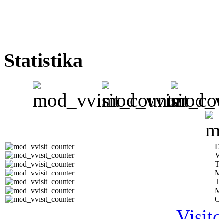
Statistika
D
V
T
M
T
M
O
Visit