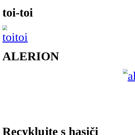
toi-toi
ALERION
Recyklujte s hasiči