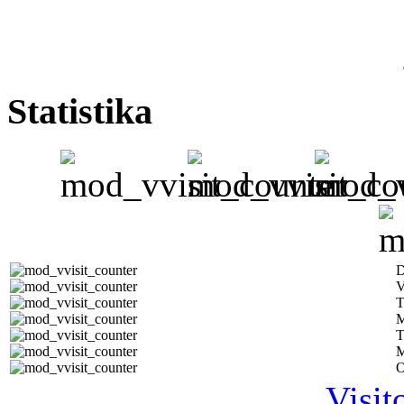
Statistika
D
V
T
M
T
M
O
Visit