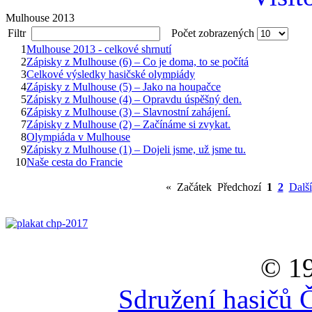
Mulhouse 2013
Filtr
Počet zobrazených
1
Mulhouse 2013 - celkové shrnutí
2
Zápisky z Mulhouse (6) – Co je doma, to se počítá
3
Celkové výsledky hasičské olympiády
4
Zápisky z Mulhouse (5) – Jako na houpačce
5
Zápisky z Mulhouse (4) – Opravdu úspěšný den.
6
Zápisky z Mulhouse (3) – Slavnostní zahájení.
7
Zápisky z Mulhouse (2) – Začínáme si zvykat.
8
Olympiáda v Mulhouse
9
Zápisky z Mulhouse (1) – Dojeli jsme, už jsme tu.
10
Naše cesta do Francie
«
Začátek
Předchozí
1
2
Další
© 19
Sdružení hasičů 