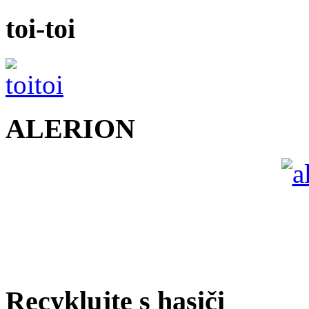
toi-toi
ALERION
Recyklujte s hasiči