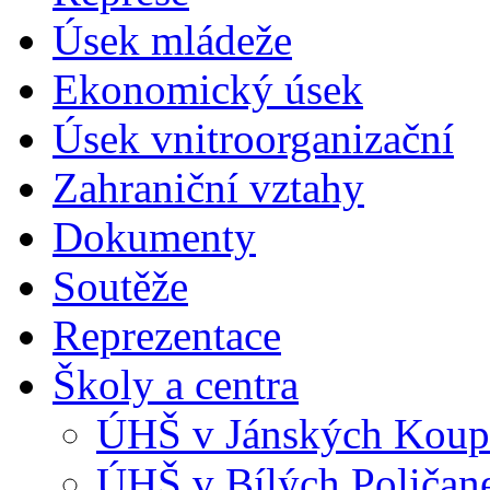
Úsek mládeže
Ekonomický úsek
Úsek vnitroorganizační
Zahraniční vztahy
Dokumenty
Soutěže
Reprezentace
Školy a centra
ÚHŠ v Jánských Koup
ÚHŠ v Bílých Poličan