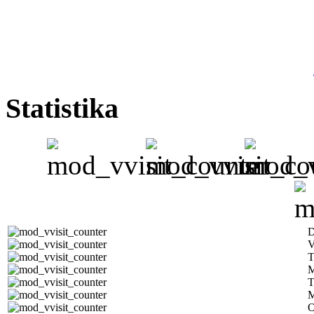
Statistika
D
V
T
M
T
M
O