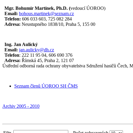
Mgr. Bohumír Martínek, Ph.D. (
vedoucí ÚOROO)
Email:
bohous.martinek@seznam.cz
Telefon:
606 033 603, 725 082 284
Adresa:
Neustupného 1838/10, Praha 5, 155 00
Ing. Jan Aulický
Email:
jan.aulicky@dh.cz
Telefon
: 222 11 95 04, 606 690 376
Adresa:
Římská 45, Praha 2, 121 07
Ústřední odborná rada ochrany obyvatelstva Sdružení hasičů Čech, 
Seznam členů ÚOROO SH ČMS
Archiv 2005 - 2010
Filtr
Počet zobrazených