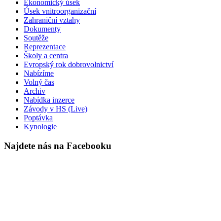
Ekonomický úsek
Úsek vnitroorganizační
Zahraniční vztahy
Dokumenty
Soutěže
Reprezentace
Školy a centra
Evropský rok dobrovolnictví
Nabízíme
Volný čas
Archiv
Nabídka inzerce
Závody v HS (Live)
Poptávka
Kynologie
Najdete nás na Facebooku