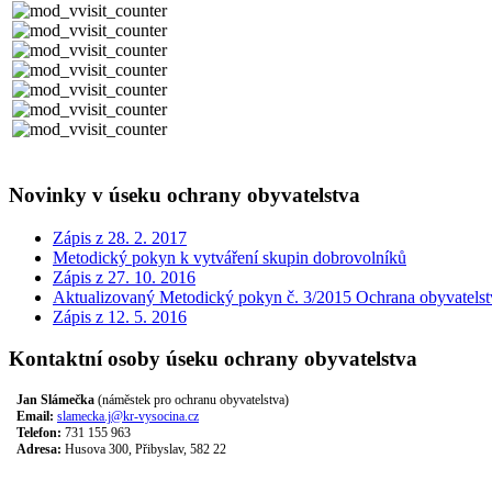
Novinky v úseku ochrany obyvatelstva
Zápis z 28. 2. 2017
Metodický pokyn k vytváření skupin dobrovolníků
Zápis z 27. 10. 2016
Aktualizovaný Metodický pokyn č. 3/2015 Ochrana obyvatelst
Zápis z 12. 5. 2016
Kontaktní osoby úseku ochrany obyvatelstva
Jan Slámečka
(náměstek pro ochranu obyvatelstva)
Email:
slamecka.j@kr-vysocina.cz
Telefon:
731 155 963
Adresa:
Husova 300, Přibyslav, 582 22