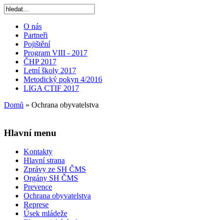
O nás
Partneři
Pojištění
Program VIII - 2017
ČHP 2017
Letní školy 2017
Metodický pokyn 4/2016
LIGA CTIF 2017
Domů
»
Ochrana obyvatelstva
Hlavní menu
Kontakty
Hlavní strana
Zprávy ze SH ČMS
Orgány SH ČMS
Prevence
Ochrana obyvatelstva
Represe
Úsek mládeže