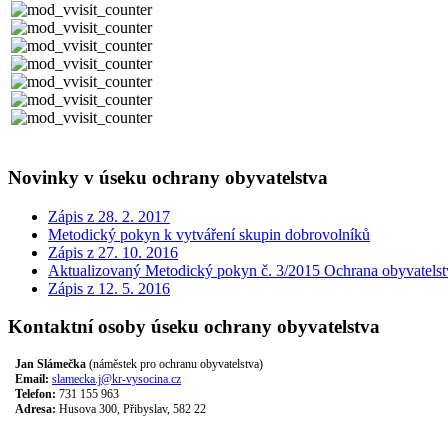
Novinky v úseku ochrany obyvatelstva
Zápis z 28. 2. 2017
Metodický pokyn k vytváření skupin dobrovolníků
Zápis z 27. 10. 2016
Aktualizovaný Metodický pokyn č. 3/2015 Ochrana obyvatelst
Zápis z 12. 5. 2016
Kontaktní osoby úseku ochrany obyvatelstva
Jan Slámečka
(náměstek pro ochranu obyvatelstva)
Email:
slamecka.j@kr-vysocina.cz
Telefon:
731 155 963
Adresa:
Husova 300, Přibyslav, 582 22