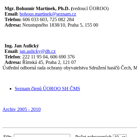
Mgr. Bohumír Martínek, Ph.D. (
vedoucí ÚOROO)
Email:
bohous.martinek@seznam.cz
Telefon:
606 033 603, 725 082 284
Adresa:
Neustupného 1838/10, Praha 5, 155 00
Ing. Jan Aulický
Email:
jan.aulicky@dh.cz
Telefon
: 222 11 95 04, 606 690 376
Adresa:
Římská 45, Praha 2, 121 07
Ústřední odborná rada ochrany obyvatelstva Sdružení hasičů Čech, 
Seznam členů ÚOROO SH ČMS
Archiv 2005 - 2010
Filtr
Počet zobrazených