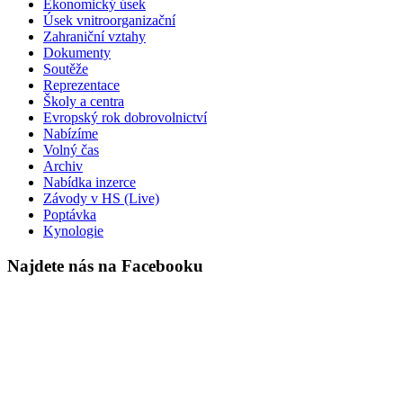
Ekonomický úsek
Úsek vnitroorganizační
Zahraniční vztahy
Dokumenty
Soutěže
Reprezentace
Školy a centra
Evropský rok dobrovolnictví
Nabízíme
Volný čas
Archiv
Nabídka inzerce
Závody v HS (Live)
Poptávka
Kynologie
Najdete nás na Facebooku