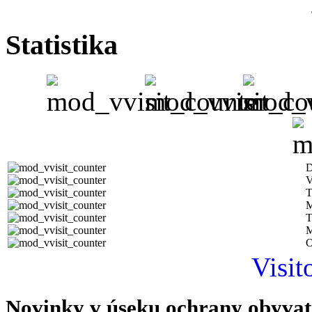
Statistika
D
V
T
M
T
M
O
Visit
Novinky v úseku ochrany obyvat