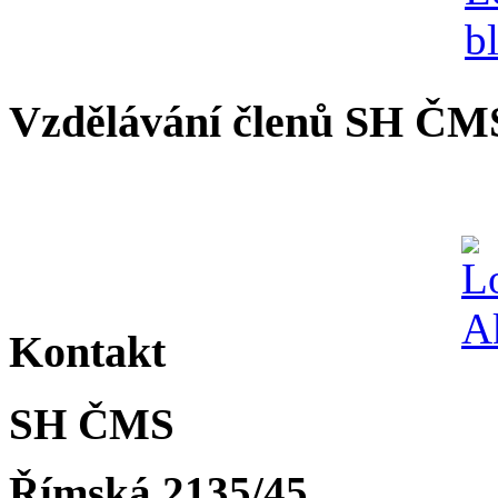
Vzdělávání členů SH ČM
Kontakt
SH ČMS
Římská 2135/45