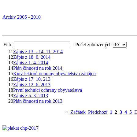
Archiv 2005 - 2010
Filtr
Počet zobrazených
11
Zápis z 13. - 14. 11. 2014
12
Zápis z 18. 6. 2014
13
Zápis z 1. 4. 2014
14
Plán činnosti na rok 2014
15
Kurz lektorů ochrany obyvatelstva zahájen
16
Zápis z 17. 10. 213
17
Zápis z 12. 6. 2013
18
První technici ochrany obyvatelstva
19
Zápis z 5. 3. 2013
20
Plán činnosti na rok 2013
«
Začátek
Předchozí
1
2
3
4
5
D