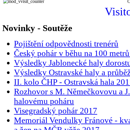
O
Visit
Novinky - Soutěže
Pojištění odpovědnosti trenérů
Český pohár v běhu na 100 metrů
Výsledky Jablonecké haly dorost
Výsledky Ostravské haly a průbě
II. kolo ČHP - Ostravská hala 20
Rozhovor s M. Němečkovovu a J
halovému poháru
Visegradský pohár 2017
Memoriál Vendulky Fránové - kva
a žen na MČR věže 2017