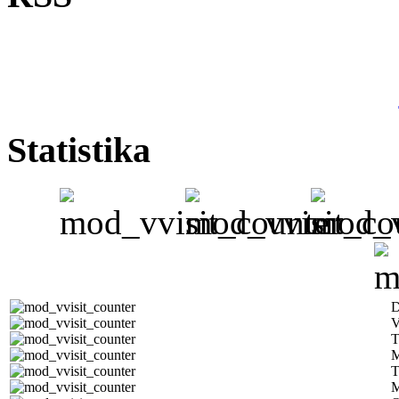
Statistika
D
V
T
M
T
M