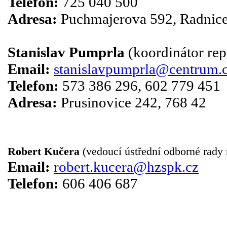
Telefon:
725 040 500
Adresa:
Puchmajerova 592, Radnice
Stanislav Pumprla
(koordinátor rep
Email:
stanislavpumprla@centrum.
Telefon:
573 386 296, 602 779 451
Adresa:
Prusinovice 242, 768 42
.
.
Robert Kučera
(vedoucí ústřední odborné rady 
Email:
robert.kucera@hzspk.cz
Telefon:
606 406 687
.
.