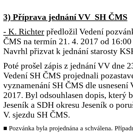
3) Příprava jednání VV SH ČMS
- K. Richter
předložil Vedení pozván
ČMS na termín 21. 4. 2017 od 16:00 
Navrhl přizvat k jednání starosty KS
Poté prošel zápis z jednání VV dne 23
Vedení SH ČMS projednali pozastav
vyznamenání SH ČMS dle usnesení 
2017. Byl odsouhlasen dopis, který 
Jeseník a SDH okresu Jeseník o poru
V. sjezdu SH ČMS.
■ Pozvánka byla projednána a schválena. Přípa