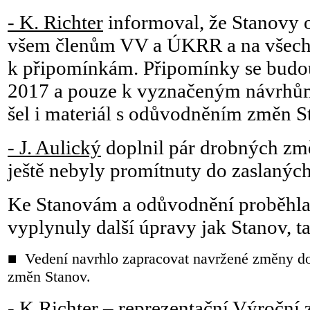
- K. Richter
informoval, že Stanovy 
všem členům VV a ÚKRR a na všec
k připomínkám. Připomínky se budou
2017 a pouze k vyznačeným návrh
šel i materiál s odůvodněním změn S
- J. Aulický
doplnil pár drobných změ
ještě nebyly promítnuty do zaslaný
Ke Stanovám a odůvodnění proběhla 
vyplynuly další úpravy jak Stanov, 
■ Vedení navrhlo zapracovat navržené změny do
změn Stanov.
- K Richter
– reprezentační Výroční 