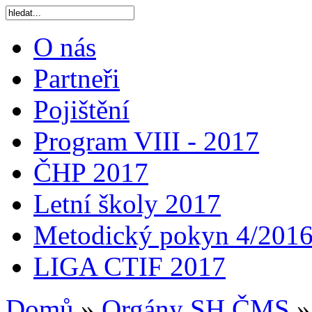
O nás
Partneři
Pojištění
Program VIII - 2017
ČHP 2017
Letní školy 2017
Metodický pokyn 4/201
LIGA CTIF 2017
Domů
»
Orgány SH ČMS
»