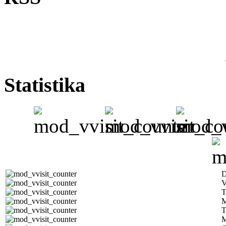
Statistika
D
V
T
M
T
M