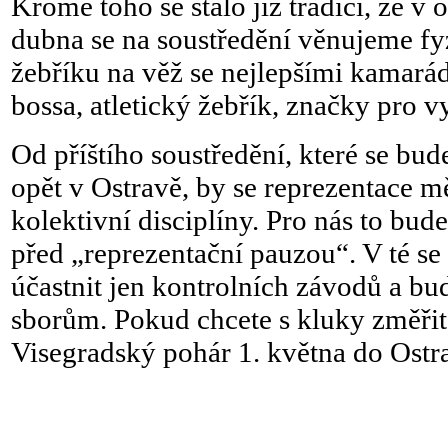
Kromě toho se stalo již tradicí, že v
dubna se na soustředění věnujeme fy
žebříku na věž se nejlepšími kamarád
bossa, atletický žebřík, značky pro v
Od příštího soustředění, které se bu
opět v Ostravě, by se reprezentace m
kolektivní disciplíny. Pro nás to bud
před „reprezentační pauzou“. V té se
účastnit jen kontrolních závodů a b
sborům. Pokud chcete s kluky změřit 
Visegradský pohár 1. května do Ostr