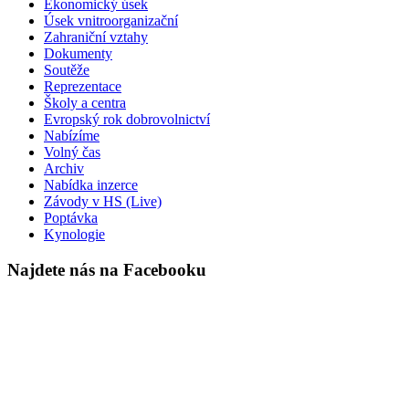
Ekonomický úsek
Úsek vnitroorganizační
Zahraniční vztahy
Dokumenty
Soutěže
Reprezentace
Školy a centra
Evropský rok dobrovolnictví
Nabízíme
Volný čas
Archiv
Nabídka inzerce
Závody v HS (Live)
Poptávka
Kynologie
Najdete nás na Facebooku