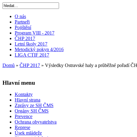
O nás
Partneři
Pojištění
Program VIII - 2017
ČHP 2017
Letní školy 2017
Metodický pokyn 4/2016
LIGA CTIF 2017
Domů
»
ČHP 2017
»
Výsledky Ostravské haly a průběžné pořadí Č
Hlavní menu
Kontakty
Hlavní strana
Zprávy ze SH ČMS
Orgány SH ČMS
Prevence
Ochrana obyvatelstva
Represe
Úsek mládeže