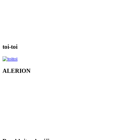
toi-toi
ALERION