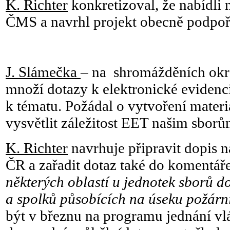
K. Richter
konkretizoval, že nabídli
ČMS a navrhl projekt obecně podpoři
J. Slámečka
– na shromážděních okrs
množí dotazy k elektronické evidenc
k tématu. Požádal o vytvoření materi
vysvětlit záležitost EET našim sborů
K. Richter
navrhuje připravit dopis n
ČR a zařadit dotaz také do komentář
některých oblastí u jednotek sborů d
a spolků působících na úseku požárn
být v březnu na programu jednání vl