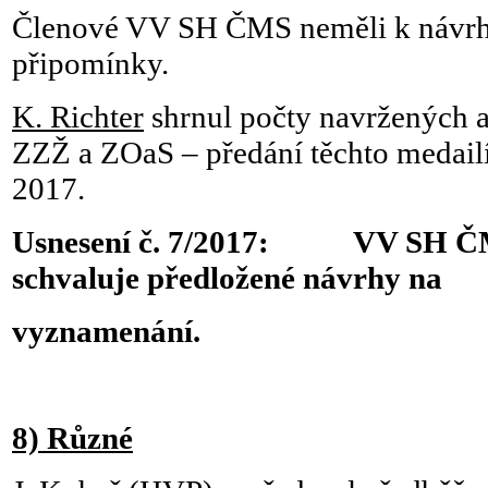
Členové VV SH ČMS neměli k návr
připomínky.
K. Richter
shrnul počty navržených a
ZZŽ a ZOaS – předání těchto medailí
2017.
Usnesení č. 7/2017: VV SH ČM
schvaluje předložené návrhy na
vyznamenání.
8) Různé