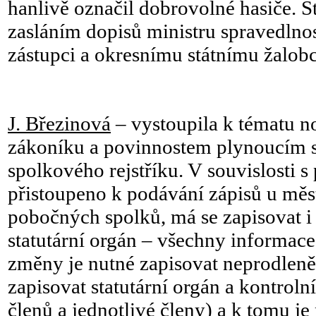
hanlivě označil dobrovolné hasiče. S
zasláním dopisů ministru spravedlnos
zástupci a okresnímu státnímu žalob
J. Březinová
– vystoupila k tématu 
zákoníku a povinnostem plynoucím 
spolkového rejstříku. V souvislosti s 
přistoupeno k podávání zápisů u měs
pobočných spolků, má se zapisovat i 
statutární orgán – všechny informace
změny je nutné zapisovat neprodlen
zapisovat statutární orgán a kontroln
členů a jednotlivé členy) a k tomu je