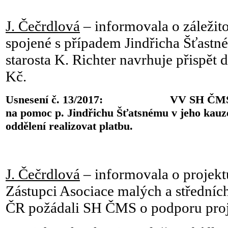
J. Čečrdlová
– informovala o záležito
spojené s případem Jindřicha Šťast
starosta K. Richter navrhuje přispět 
Kč.
Usnesení č. 13/2017: VV SH ČMS odso
na pomoc p. Jindřichu Šťatsnému v jeho kau
oddělení realizovat platbu.
J. Čečrdlová
– informovala o projek
Zástupci Asociace malých a středníc
ČR požádali SH ČMS o podporu proj