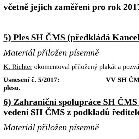
včetně jejich zaměření pro rok 201
5) Ples SH ČMS (předkládá Kanc
Materiál přiložen písemně
K. Richter
okomentoval přiložený plakát a pozvá
Usnesení č. 5/2017: VV SH ČMS bere
plesu.
6) Zahraniční spolupráce SH ČMS
vedení SH ČMS z podkladů ředite
Materiál přiložen písemně