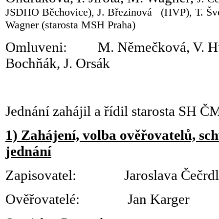
JSDHO Běchovice), J. Březinová
(HVP), T. Š
Wagner (starosta MSH Praha)
Omluveni: M. Němečková, V. Hule
Bochňák, J. Orsák
Jednání zahájil a řídil starosta SH Č
1) Zahájení, volba ověřovatelů, s
jednání
Zapisovatel: Jaroslava Čečrdl
Ověřovatelé: Jan Karger