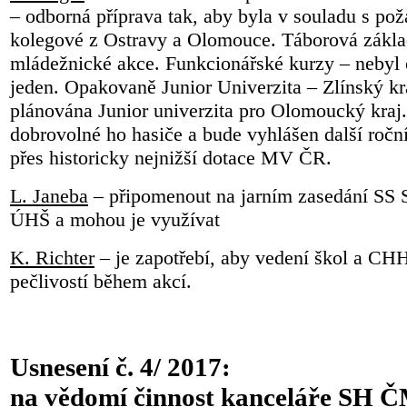
– odborná příprava tak, aby byla v souladu s p
kolegové z Ostravy a Olomouce. Táborová zákla
mládežnické akce. Funkcionářské kurzy – nebyl o
jeden. Opakovaně Junior Univerzita – Zlínský kr
plánována Junior univerzita pro Olomoucký kraj.
dobrovolné ho hasiče a bude vyhlášen další ročn
přes historicky nejnižší dotace MV ČR.
L. Janeba
– připomenout na jarním zasedání SS
ÚHŠ a mohou je využívat
K. Richter
– je zapotřebí, aby vedení škol a CH
pečlivostí během akcí.
Usnesení č. 4/ 2017: 
na vědomí činnost kanceláře SH