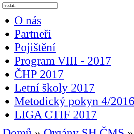
O nás
Partneři
Pojištění
Program VIII - 2017
ČHP 2017
Letní školy 2017
Metodický pokyn 4/201
LIGA CTIF 2017
Domů
»
Orgány SH ČMS
»