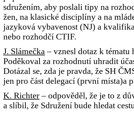
sdružením, aby poslali tipy na rozho
žen, na klasické disciplíny a na mlá
jazyková vybavenost (NJ) a kvalifika
nebo rozhodčí CTIF.
J. Slámečka
– vznesl dotaz k tématu 
Poděkoval za rozhodnutí uhradit úča
Dotázal se, zda je pravda, že SH ČM
jen pro část delegací (první místa)a p
K. Richter
– odpověděl, že je to z dů
a slíbil, že Sdružení bude hledat cest