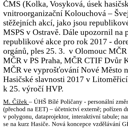
ČMS (Kolka, Vosyková, úsek hasičsk
vnitroorganizační Kolouchová – Švej
stěžejních akcí, jako jsou republikové
MSPS v Ostravě. Dále upozornil na p
republikové akce pro rok 2017 - dore
orgánů, ples 25. 3. v Olomouc MČR 
MČR v PS Praha, MČR CTIF Dvůr K
MČR ve vyprošťování Nové Město n
Hasičské slavnosti 2017 v Litoměřicí
k 25. výročí HVP.
M. Čížek
– ÚHŠ Bílé Poličany - personální zm
(přechod na EET) – účetnictví externě; pořízen 
v polygonu, dataprojektor, interaktivní tabule; n
se na kurz Hasiče. Nová koncepce vzdělávání G