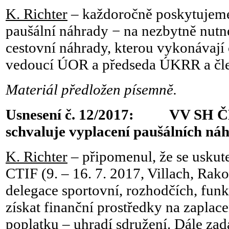
K. Richter
– každoročně poskytujeme
paušální náhrady − na nezbytně nutné
cestovní náhrady, kterou vykonávaj
vedoucí ÚOR a předseda ÚKRR a č
Materiál předložen písemně.
Usnesení č. 12/2017: VV SH Č
schvaluje vyplacení paušálních ná
K. Richter
– připomenul, že se uskut
CTIF (9. – 16. 7. 2017, Villach, Rak
delegace sportovní, rozhodčích, funk
získat finanční prostředky na zaplac
poplatku – uhradí sdružení. Dále zad