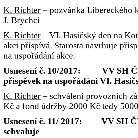
K. Richter
– pozvánka Libereckého kr
J. Brychcí
K. Richter
– VI. Hasičský den na Ko
akci přispívá. Starosta navrhuje přis
na uspořádání akce.
Usnesení č. 10/2017: VV SH ČM
příspěvek na uspořádání VI. Hasič
K. Richter
– schválení provozních zá
Kč a fond údržby 2000 Kč tedy 500
Usnesení č. 11/ 2017: VV SH Č
schvaluje