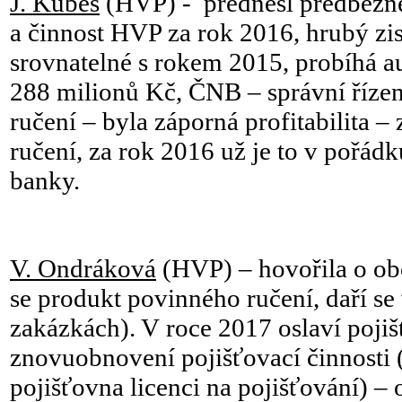
J. Kubeš
(HVP) - přednesl předběžn
a činnost HVP za rok 2016, hrubý zis
srovnatelné s rokem 2015, probíhá aud
288 milionů Kč, ČNB – správní řízen
ručení – byla záporná profitabilita –
ručení, za rok 2016 už je to v pořádk
banky.
V. Ondráková
(HVP) – hovořila o ob
se produkt povinného ručení, daří se
zakázkách). V roce 2017 oslaví pojiš
znovuobnovení pojišťovací činnosti 
pojišťovna licenci na pojišťování) – 