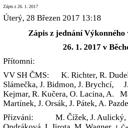
Zápis z 26. 1. 2017
Úterý, 28 Březen 2017 13:18
Zápis z jednání Výkonnéh
26. 1. 2017 v Běch
Přítomni:
VV SH ČMS: K. Richter, R. Dudek,L.
Slámečka, J. Bidmon, J. Brychcí, J.
Kejmar, R. Kučera, O. Lacina, A.
Ma
Martínek, J. Orsák, J. Pátek, A. Pazde
Přizváni: M. Čížek, J. Aulický, J.
Ondráková, I. Jirota, M. Wagner,
J. Če