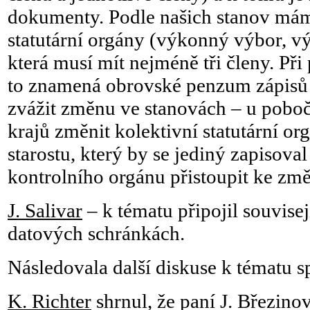
dokumenty. Podle našich stanov mám
statutární orgány (výkonný výbor, vý
která musí mít nejméně tři členy. Př
to znamená obrovské penzum zápisů
zvážit změnu ve stanovách – u pobo
krajů změnit kolektivní statutární or
starostu, který by se jediný zapisoval
kontrolního orgánu přistoupit ke změ
J. Salivar
– k tématu připojil souvise
datových schránkách.
Následovala další diskuse k tématu s
K. Richter
shrnul, že paní J. Březino