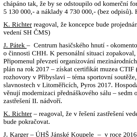
chápáno tak, že by se odstoupilo od komerční f
5 130 000,- a náklady 4 730 000,- (bez odpisů).
K. Richter
reagoval, že koncepce bude projednán
vedení SH ČMS)
J. Pátek
– Centrum hasičského hnutí - okomento
o činnosti CHH. K personální situaci zopakoval,
Připomenul převzetí organizování mezinárodních 
plán na rok 2017 – získat certifikát muzea CTIF 
rozhovory v Přibyslavi – téma sportovní soutěže,
slavnostech v Litoměřicích, Pyros 2017. Hospod
věnují modernizaci přednáškového sálu – sedm o
zastřešení II. nádvoří.
K. Richter
– reagoval, že v řešení zastřešení v
bude pokračovat.
J. Karger
– ÚHŠ Jánské Koupele – v roce 2016 p