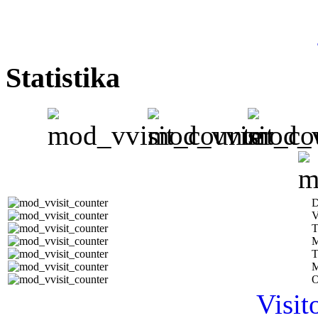
Statistika
D
V
T
M
T
M
O
Visit