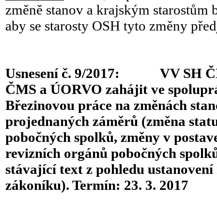
změně stanov a krajským starostům 
aby se starosty OSH tyto změny před
Usnesení č. 9/2017: VV SH ČM
ČMS a ÚORVO zahájit ve spoluprá
Březinovou práce na změnách sta
projednaných záměrů (změna stat
pobočných spolků, změny v postave
revizních orgánů pobočných spolků
stávající text z pohledu ustanoven
zákoníku). Termín: 23. 3. 2017