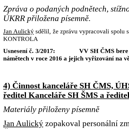
Zpráva o podaných podnětech, stíž
ÚKRR přiložena písemně.
Jan Aulický
sdělil, že zprávu vypracovali spol
KONTROLA
Usnesení č. 3/2017: VV SH ČMS bere zpr
námětech v roce 2016 a jejich vyřizování na 
4) Činnost kanceláře SH ČMS, Ú
ředitel Kanceláře SH ŠMS a ředit
Materiály přiloženy písemně
Jan Aulický
zopakoval personální z