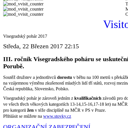
T
M
O
Visit
Visegradský pohár 2017
Středa, 22 Březen 2017 22:15
III. ročník Visegradského poháru se uskuteční
Porubě.
Soutěž družstev a jednotlivců
dorostu
v běhu na 100 metrů s překáž
na vzájemnou výměnu zkušeností mladých lidí tří států, rozvoj mezin
Česká republika, Slovensko, Polsko.
Visegradský pohár je zároveň jedním z
kvalifikačních
závodů pro do
ve všech třech věkových kategoriích 13-14,15-16,17-18 let) na MČR 
pro kategorii
žen
v téže disciplíně na MČR v PS v Praze.
Přihlásit se můžete na
www.stovky.cz
ORGANIZAČNÍ ZABEZPEČENÍ