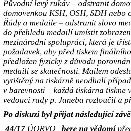
Původní levý rukáv – odstranit domo
domovenkou KSH, OSH, SDH nebo ok
Řády a medaile – odstranit slovo med
do přehledu medailí umístit zobrazen
mezinárodní spolupráci, která je třís
požadavek, aby před tiskem finálníh
předložen fyzicky z důvodu porovnání
medailí se skutečností. Mailem odesl
vytištěný na tiskárně neodhalí přípa
v barevnosti – každá tiskárna tiskne v
vedoucí rady p. Janeba rozloučil a p
Po diskuzi byl přijat následující závě
44/17
ÚORVO
bere na vědomí
před