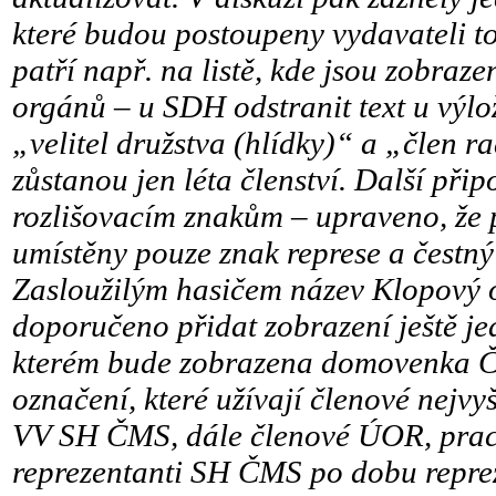
které budou postoupeny vydavateli t
patří např. na listě, kde jsou zobraze
orgánů – u SDH odstranit text u výlož
„velitel družstva (hlídky)“ a „člen 
zůstanou jen léta členství. Další při
rozlišovacím znakům – upraveno, že
umístěny pouze znak represe a čestný
Zasloužilým hasičem název Klopový 
doporučeno přidat zobrazení ještě j
kterém bude zobrazena domovenka Č
označení, které užívají členové nejvy
VV SH ČMS, dále členové ÚOR, prac
reprezentanti SH ČMS po dobu reprez