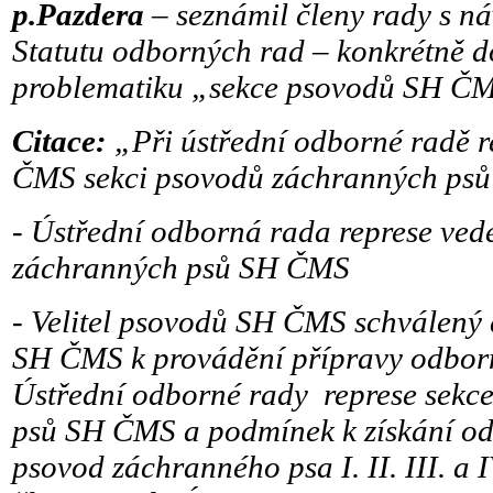
p.Pazdera
– seznámil členy rady s n
Statutu odborných rad – konkrétně d
problematiku „sekce psovodů SH Č
Citace:
„Při ústřední odborné radě r
ČMS sekci psovodů záchranných ps
-
Ústřední odborná rada represe ved
záchranných psů SH ČMS
-
Velitel psovodů SH ČMS schválený
SH ČMS k provádění přípravy odborn
Ústřední odborné rady represe sek
psů SH ČMS a podmínek k získání o
psovod záchranného psa I. II. III. a 