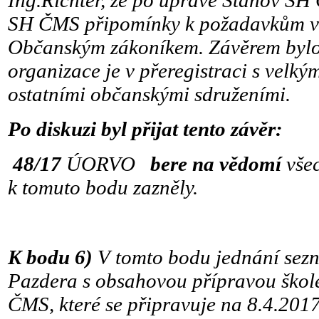
Ing.Richter, že po úpravě Stanov S
SH ČMS připomínky k požadavkům ve 
Občanským zákoníkem. Závěrem bylo 
organizace je v přeregistraci s velk
ostatními občanskými sdruženími.
Po diskuzi byl přijat tento závěr:
48/17
ÚORVO
bere na vědomí
vše
k tomuto bodu zazněly.
K bodu 6)
V tomto bodu jednání sezn
Pazdera s obsahovou přípravou škol
ČMS, které se připravuje na 8.4.2017