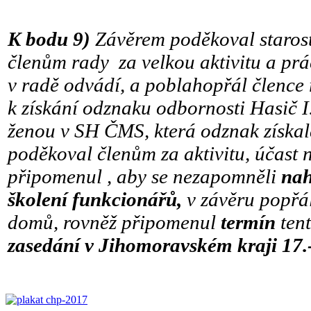
K bodu 9)
Závěrem
poděkoval staros
členům rady za velkou aktivitu a prá
v radě odvádí, a poblahopřál člence 
k získání odznaku odbornosti Hasič I.
ženou v SH ČMS, která odznak získa
poděkoval členům za aktivitu, účast 
připomenul , aby se nezapomněli
nah
školení funkcionářů,
v závěru popřál
domů, rovněž připomenul
termín
ten
zasedání v Jihomoravském kraji 17.