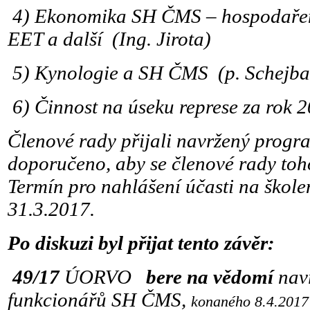
4)
Ekonomika SH ČMS – hospodařen
EET a další (Ing. Jirota)
5)
Kynologie a SH ČMS (p. Schejba
6)
Činnost na úseku represe za rok 
Členové rady přijali navržený progr
doporučeno, aby se členové rady toho
Termín pro nahlášení účasti na škole
31.3.2017.
Po diskuzi byl přijat tento závěr:
49/17
ÚORVO
bere na vědomí
navr
funkcionářů SH ČMS,
konaného 8.4.2017