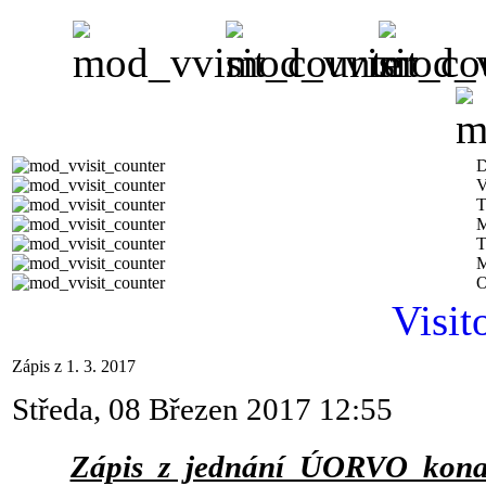
D
V
T
M
T
M
O
Visit
Zápis z 1. 3. 2017
Středa, 08 Březen 2017 12:55
Zápis z jednání ÚORVO kona