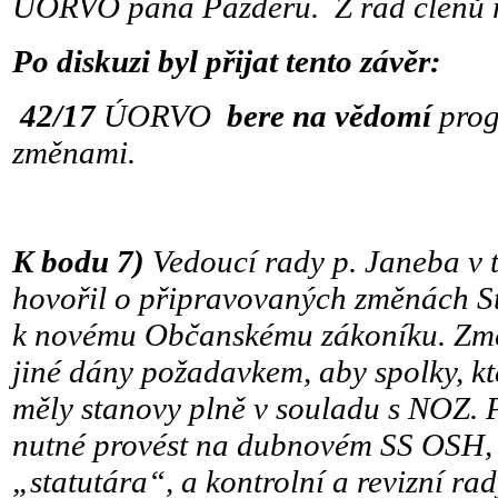
ÚORVO pana Pazderu. Z řad členů r
Po diskuzi byl přijat tento závěr:
42/17
ÚORVO
bere na vědomí
prog
změnami.
K bodu 7)
Vedoucí rady p. Janeba v 
hovořil o připravovaných změnách 
k novému Občanskému zákoníku. Zm
jiné dány požadavkem, aby spolky, kte
měly stanovy plně v souladu s NOZ. P
nutné provést na dubnovém SS OSH,
„statutára“, a kontrolní a revizní ra