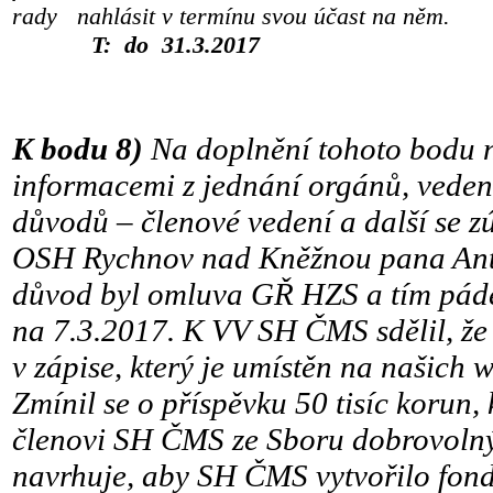
rady
nahlásit v termínu sv
T: do 31.3.2017
K bodu 8)
Na doplnění tohoto bodu 
informacemi z jednání orgánů, veden
důvodů – členové vedení a další se z
OSH Rychnov nad Kněžnou pana Anto
důvod byl omluva GŘ HZS a tím páde
na 7.3.2017. K VV SH ČMS sdělil, ž
v zápise, který je umístěn na našich
Zmínil se o příspěvku 50 tisíc korun, 
členovi SH ČMS ze Sboru dobrovolný
navrhuje, aby SH ČMS vytvořilo fo