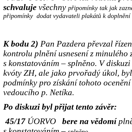
schvaluje
všechny
připomínky tak jak zazn
připomínky
dodat vydavateli
plakátů k doplnění
K bodu 2)
Pan Pazdera převzal řízen
kontrolu plnění usnesení z minulého 
s konstatováním – splněno. V diskuzi
kvóty ZH, ale jako prvořadý úkol, by
podmínky pro získání tohoto ocenění
vedoucího p. Netíka.
Po diskuzi byl přijat tento závěr:
45/17
ÚORVO
bere na vědomí
plně
s konstatováním –
splněno.