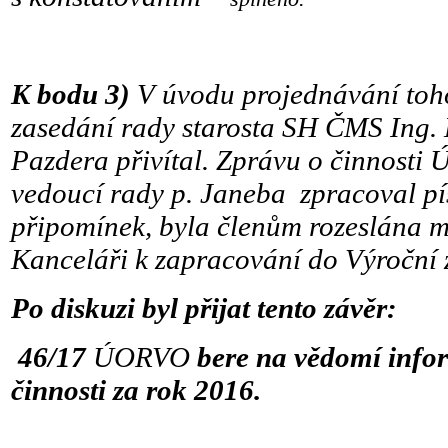
K bodu 3)
V úvodu projednávání
toh
zasedání rady starosta SH ČMS Ing. K
Pazdera přivítal. Zprávu o činnosti
vedoucí rady p. Janeba zpracoval pí
připomínek, byla členům rozeslána 
Kanceláři k zapracování do Výroční 
Po diskuzi byl přijat tento závěr:
46/17
ÚORVO
bere na vědomí
info
činnosti za rok 2016.