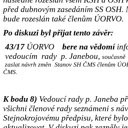
před dubnovým zasedáním SS OSH.
bude rozeslán také členům ÚORVO.
Po diskuzi byl přijat tento závěr:
43/17
ÚORVO
bere na vědomí
inf
vedoucím rady p. Janebou,
současn
zaslat návrh změn
Stanov SH ČMS
členům ÚOR
ČMS.
K bodu 8)
Vedoucí rady p. Janeba př
všichni členové rady seznámeni s ná
Stejnokrojovému předpisu, které bylo
aktualizovat. V diskuzi pak zazněly j