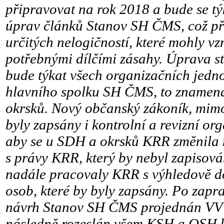
připravovat na rok 2018 a bude se týk
úprav článků Stanov SH ČMS, což př
určitých nelogičností, které mohly v
potřebnými dílčími zásahy. Úprava st
bude týkat všech organizačních jed
hlavního spolku SH ČMS, to zname
okrsků. Nový občanský zákoník, mimo
byly zapsány i kontrolní a revizní or
aby se u SDH a okrsků KRR změnila 
s právy KRR, který by nebyl zapisov
nadále pracovaly KRR s výhledově d
osob, které by byly zapsány. Po zap
návrh Stanov SH ČMS projednán VV
následně rozeslán všem KSH a OSH k