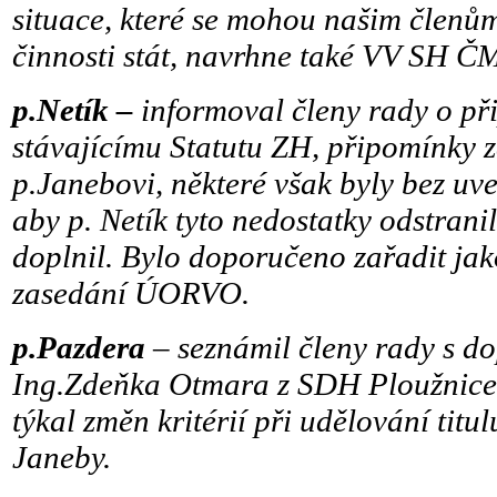
situace, které se mohou našim členům
činnosti stát, navrhne také VV SH Č
p.Netík –
informoval členy rady o p
stávajícímu Statutu ZH, připomínky 
p.Janebovi, některé však byly bez uve
aby p. Netík tyto nedostatky odstrani
doplnil. Bylo doporučeno zařadit jak
zasedání ÚORVO.
p.Pazdera
– seznámil členy rady s d
Ing.Zdeňka Otmara z SDH Ploužnice,
týkal změn kritérií při udělování tit
Janeby.