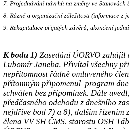
7.
Projednávání návrhů na změny ve Stanovác
8.
Různé a organizační záležitosti (informace z
9.
Rekapitulace přijatých závěrů, ukončení jedná
K bodu 1)
Zasedání ÚORVO zahájil a 
Lubomír Janeba. Přivítal všechny pří
nepřítomnost řádně omluveného člen
přítomným připomenul program dnešn
schválen bez připomínek. Dále uvedl,
předčasného odchodu z dnešního za
nejdříve bod 7) a 8), dalším řízením 
člena VV SH ČMS, starostu OSH Táb