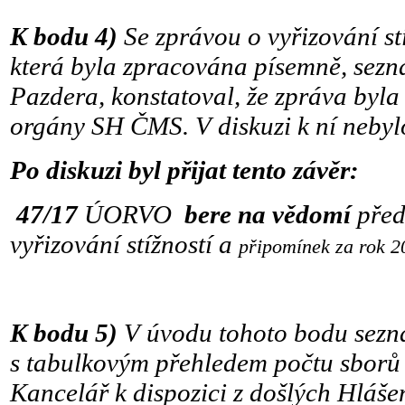
K bodu 4)
Se zprávou o vyřizování st
která byla zpracována písemně, sezn
Pazdera, konstatoval, že zpráva byl
orgány SH ČMS. V diskuzi k ní nebyl
Po diskuzi byl přijat tento závěr:
47/17
ÚORVO
bere na vědomí
před
vyřizování stížností a
připomínek za rok 2
K bodu 5)
V úvodu tohoto bodu sezn
s tabulkovým přehledem počtu sborů 
Kancelář k dispozici z došlých Hlášen