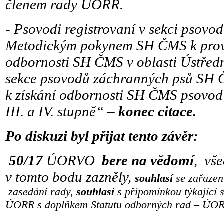
členem rady ÚORR.
-
Psovodi registrovaní v sekci psovod
Metodickým pokynem SH ČMS k prov
odbornosti SH ČMS v oblasti Ústřed
sekce psovodů záchranných psů SH
k získání odbornosti SH ČMS psovod 
III. a IV. stupně“ –
konec citace.
Po diskuzi byl přijat tento závěr:
50/17
ÚORVO
bere na vědomí
, vše
v tomto bodu zazněly,
souhlasí
se zařazen
zasedání rady,
souhlasí
s připomínkou týkající 
ÚORR s doplňkem
Statutu odborných rad – ÚO