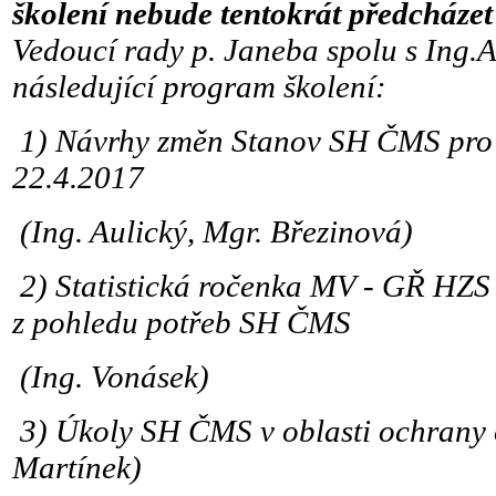
školení nebude tentokrát předcház
Vedoucí rady p. Janeba spolu s Ing.
následující program školení:
1)
Návrhy změn Stanov SH ČMS pro
22.4.2017
(Ing. Aulický, Mgr. Březinová)
2)
Statistická ročenka MV - GŘ HZS 
z pohledu potřeb SH ČMS
(Ing. Vonásek)
3)
Úkoly SH ČMS v oblasti ochrany 
Martínek)