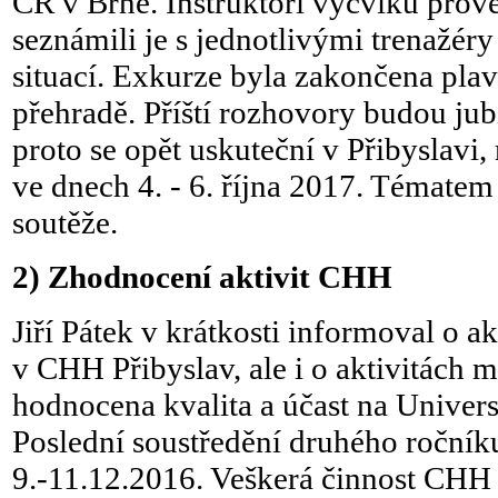
ČR v Brně. Instruktoři výcviku prove
seznámili je s jednotlivými trenažé
situací. Exkurze byla zakončena pla
přehradě. Příští rozhovory budou jubi
proto se opět uskuteční v Přibyslavi,
ve dnech 4. - 6. října 2017. Témate
soutěže.
2)
Zhodnocení aktivit CHH
Jiří Pátek v krátkosti informoval o 
v CHH Přibyslav, ale i o aktivitách 
hodnocena kvalita a účast na Univers
Poslední soustředění druhého roční
9.-11.12.2016. Veškerá činnost CHH 