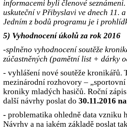
informacemi byli členové seznámeni.
uskuteční v Přibyslavi ve dnech 11. a
Jedním z bodů programu je i prohlíd
5)
Vyhodnocení úkolů za rok 2016
-splněno vyhodnocení soutěže kronik
zúčastněných (pamětní list + dárky 
- vyhlášení nové soutěže kronikářů. 
mezinárodní rozhovory – „sportovní
kroniky mladých hasičů. Roční zápis
další návrhy poslat do
30.11.2016 n
-
problematika ohledně data vzniku h
Návrhy a na jakém základě poslat ta