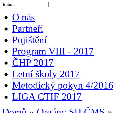
O nás
Partneři
Pojištění
Program VIII - 2017
ČHP 2017
Letní školy 2017
Metodický pokyn 4/201
LIGA CTIF 2017
Domů
»
Orgány SH ČMS
»