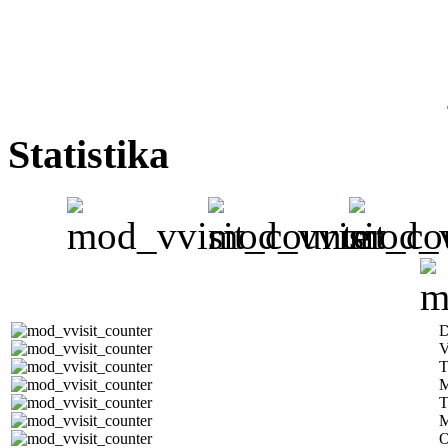
Statistika
D
V
T
M
T
M
O