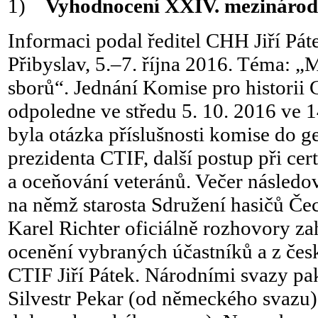
1)
Vyhodnocení XXIV. mezinárodn
Informaci podal ředitel CHH Jiří Pá
Přibyslav, 5.–7. října 2016. Téma: „
sborů“. Jednání Komise pro historii
odpoledne ve středu 5. 10. 2016 ve 1
byla otázka příslušnosti komise do 
prezidenta CTIF, další postup při cer
a oceňování veteránů. Večer následov
na němž starosta Sdružení hasičů Če
Karel Richter oficiálně rozhovory zah
ocenění vybraných účastníků a z česk
CTIF Jiří Pátek. Národními svazy pak
Silvestr Pekar (od německého svazu) 