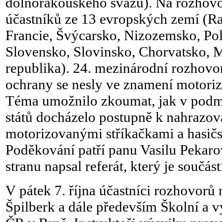
dolnorakouského svazu). Na rozhovor
účastníků ze 13 evropských zemí (
Francie, Švýcarsko, Nizozemsko, Po
Slovensko, Slovinsko, Chorvatsko, 
republika). 24. mezinárodní rozhovor
ochrany se nesly ve znamení motoriz
Téma umožnilo zkoumat, jak v podm
států docházelo postupně k nahrazov
motorizovanými stříkačkami a hasič
Poděkování patří panu Vasilu Pekarov
stranu napsal referát, který je součá
V pátek 7. října účastníci rozhovorů 
Špilberk a dále především Školní a 