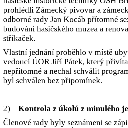
hasičské historické techniky OSH Br
prohlédli Zámecký pivovar a zámec
odborné rady Jan Kocáb přítomné s
budování hasičského muzea a renova
stříkaček.
Vlastní jednání proběhlo v místě uby
vedoucí ÚOR Jiří Pátek, který přivít
nepřítomné a nechal schválit progra
byl schválen bez připomínek.
2)
Kontrola z úkolů z minulého j
Členové rady byly seznámeni se zápi