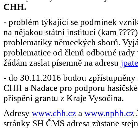
CHH.
- problém týkající se podmínek vzni
na nějakou státní instituci (kam ????)
problematiky německých sborů. Vyjád
problematice od členů odborné rady 
žádám zaslat písemně na adresu
jpat
- do 30.11.2016 budou zpřístupněny 
CHH a Nadace pro podporu hasičské
přispění grantu z Kraje Vysočina.
Adresy
www.chh.cz
a
www.nphh.cz
J
stránky SH ČMS adresa zůstane stej