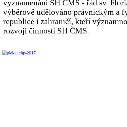
vyznamenání SH ČMS - řád sv. Floriá
výběrově udělováno právnickým a 
republice i zahraničí, kteří významn
rozvoji činnosti SH ČMS.