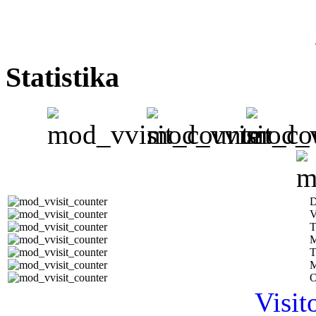
Statistika
D
V
T
M
T
M
O
Visit