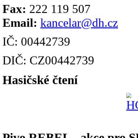
Fax:
222 119 507
Email:
kancelar@dh.cz
IČ: 00442739
DIČ: CZ00442739
Hasičské čtení
Pivo REBEL - akce pro 