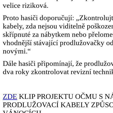
velice riziková.
Proto hasiči doporučují: „Zkontroluj
kabely, zda nejsou viditelně poškoze
skřípnuté za nábytkem nebo přelome
vhodnější stávající prodlužovačky od
novými.“
Dále hasiči připomínají, že prodlužo
dva roky zkontrolovat revizní technik
ZDE
KLIP PROJEKTU OČMU S 
PRODLUŽOVACÍ KABELY ZPŮSO