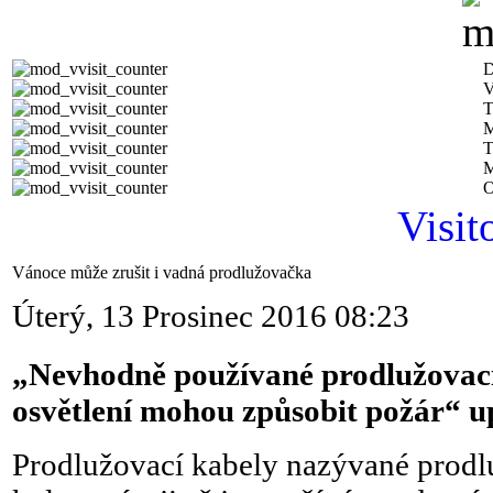
D
V
T
M
T
M
O
Visit
Vánoce může zrušit i vadná prodlužovačka
Úterý, 13 Prosinec 2016 08:23
„Nevhodně používané prodlužovací
osvětlení mohou způsobit požár“ up
Prodlužovací kabely nazývané prod