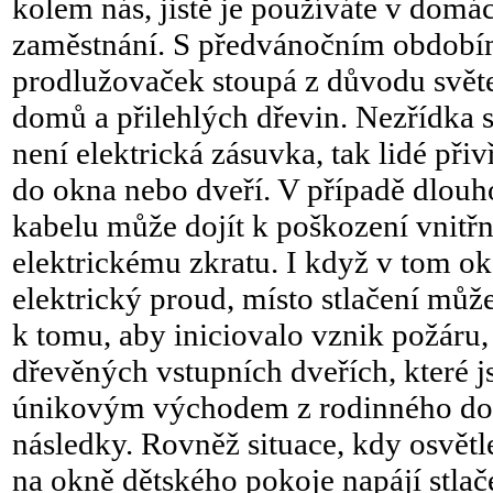
kolem nás, jistě je používáte v dom
zaměstnání. S předvánočním období
prodlužovaček stoupá z důvodu svět
domů a přilehlých dřevin. Nezřídka 
není elektrická zásuvka, tak lidé při
do okna nebo dveří. V případě dlouh
kabelu může dojít k poškození vnitřn
elektrickému zkratu. I když v tom ok
elektrický proud, místo stlačení můž
k tomu, aby iniciovalo vznik požáru,
dřevěných vstupních dveřích, které j
únikovým východem z rodinného dom
následky. Rovněž situace, kdy osvětl
na okně dětského pokoje napájí stlač