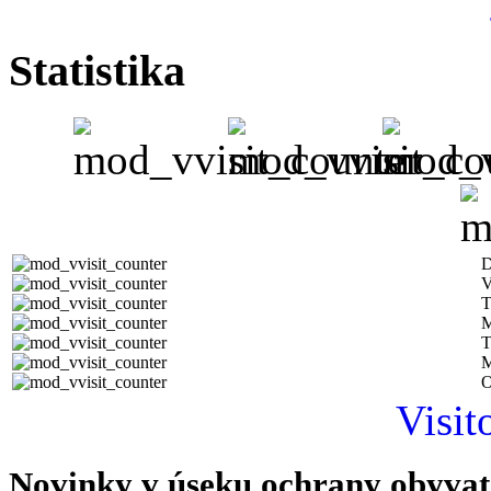
Statistika
D
V
T
M
T
M
O
Visit
Novinky v úseku ochrany obyvat