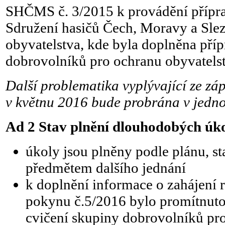
SHČMS č. 3/2015 k provádění přípra
Sdružení hasičů Čech, Moravy a Slez
obyvatelstva, kde byla doplněna pří
dobrovolníků pro ochranu obyvatels
Další problematika vyplývající ze z
v květnu 2016 bude probrána v jedno
Ad 2 Stav plnění dlouhodobých úk
úkoly jsou plněny podle plánu, st
předmětem dalšího jednání
k doplnění informace o zahájení 
pokynu č.5/2016 bylo promítnuto 
cvičení skupiny dobrovolníků pr