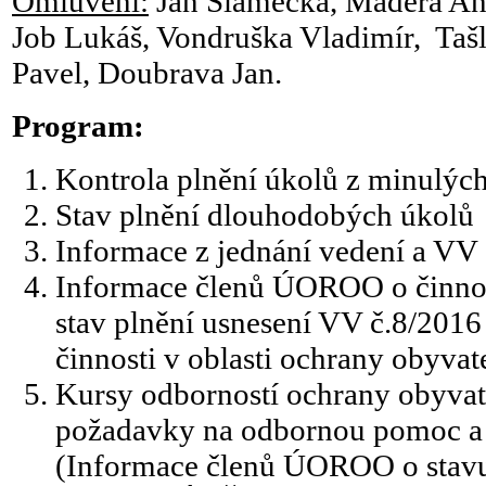
Omluveni:
Jan Slámečka, Maděra Ant
Job Lukáš, Vondruška Vladimír, Taš
Pavel, Doubrava Jan.
Program:
Kontrola plnění úkolů z minulých
Stav plnění dlouhodobých úkolů
Informace z jednání vedení a V
Informace členů ÚOROO o činnost
stav plnění usnesení VV č.8/201
činnosti v oblasti ochrany obyvate
Kursy odborností ochrany obyvate
požadavky na odbornou pomoc a 
(Informace členů ÚOROO o stavu