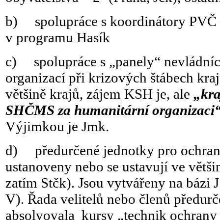
b) spolupráce s koordinátory PVČ 
v programu Hasík
c) spolupráce s „panely“ nevládní
organizací při krizových štábech kraj
většině krajů, zájem KSH je, ale
„kra
SHČMS za humanitární organizaci
Výjimkou je Jmk.
d) předurčené jednotky pro ochranu
ustanoveny nebo se ustavují ve větši
zatím Stčk). Jsou vytvářeny na bázi 
V). Řada velitelů nebo členů předur
absolvovala kursy „technik ochrany 