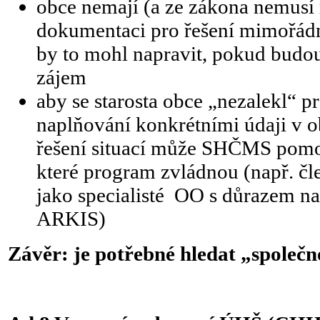
obce nemají (a ze zákona nemusí
dokumentaci pro řešení mimořád
by to mohl napravit, pokud budou
zájem
aby se starosta obce „nezalekl“ p
naplňování konkrétními údaji v ob
řešení situací může SHČMS pomo
které program zvládnou (např. č
jako specialisté OO s důrazem n
ARKIS)
Závěr: je potřebné hledat „společ