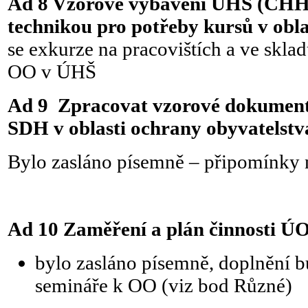
Ad 8
Vzorové vybavení ÚHŠ (CHH)
technikou pro potřeby kursů v ob
se exkurze na pracovištích a ve skla
OO v ÚHŠ
Ad 9 Z
pracovat vzorové dokument
SDH v oblasti ochrany obyvatelstv
Bylo zasláno písemně – připomínky 
Ad 10 Zaměření a plán činnosti 
bylo zasláno písemně, doplnění b
semináře k OO (viz bod Různé)