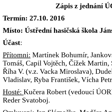
Zápis z jednání
Termín: 27.10. 2016
Místo: Ústřední hasičská škola Já
Účast
:
Přítomni:
Martínek Bohumír, Jankovs
Tomáš, Capil Vojtěch, Čížek Martin, Š
Říha V. (v.z. Vacka Miroslava), Dude
Vladislav, Ryba František, Vícha Petr
Hosté:
Kučera Robert (vedoucí ÚORR
Reder Svatoboj.