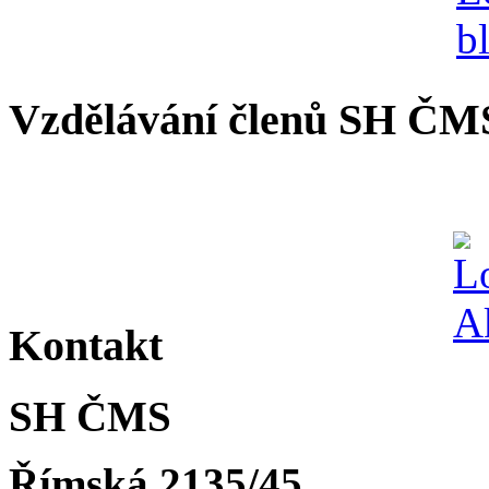
Vzdělávání členů SH ČM
Kontakt
SH ČMS
Římská 2135/45