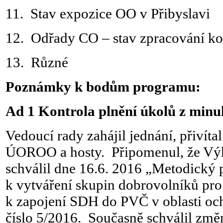
11. Stav expozice OO v Přibyslavi
12. Odřady CO – stav zpracování k
13. Různé
Poznámky k bodům programu:
Ad 1 Kontrola plnění úkolů z minu
Vedoucí rady zahájil jednání, přivíta
ÚOROO a hosty. Připomenul, že Vý
schválil dne 16.6. 2016 „Metodick
k vytváření skupin dobrovolníků pro
k zapojení SDH do PVČ v oblasti oc
číslo 5/2016. Současně schválil z