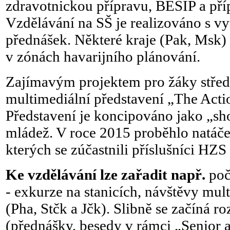
zdravotnickou přípravu, BESIP a příp
Vzdělávání na SŠ je realizováno s vy
přednášek. Některé kraje (Pak, Msk)
v zónách havarijního plánování.
Zajímavým projektem pro žáky středn
multimediální představení „The Act
Představení je koncipováno jako „sh
mládež. V roce 2015 proběhlo natáčen
kterých se zúčastnili příslušníci HZS
Ke vzdělávání lze zařadit např.
poč
- exkurze na stanicích, návštěvy mul
(Pha, Stčk a Jčk). Slibně se začíná ro
(přednášky, besedy v rámci „Senior 