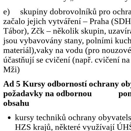
e) skupiny dobrovolníků pro ochra
začalo jejich vytváření – Praha (SD
Tábor), Zčk – několik skupin, uzavír
jsou vybavovány stany, polními kuc
materiál),vaky na vodu (pro nouzov
účastňují se cvičení (např. cvičení 
Mži)
Ad 5
Kursy odborností ochrany oby
požadavky na odbornou pomoc
obsahu
kursy techniků ochrany obyvatelst
HZS krajů, některé využívají ÚH