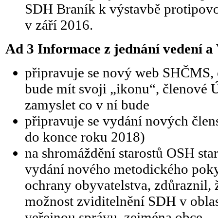
SDH Braník k výstavbě protipovo
v září 2016.
Ad 3
Informace z jednání vedení
připravuje se nový web SHČMS, 
bude mít svoji „ikonu“, členové
zamyslet co v ní bude
připravuje se vydání nových čle
do konce roku 2018)
na shromáždění starostů OSH st
vydání nového metodického pok
ochrany obyvatelstva, zdůraznil,
možnost zviditelnění SDH v oblas
veřejnou správu, zejména obce