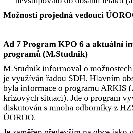
nevstupovalo do obsahu letáku (a
Možnosti projedná vedoucí ÚORO
Ad 7 Program KPO 6 a aktuální inf
programů (M.Studnik)
M.Studnik informoval o možnostech
je využíván řadou SDH. Hlavním ob
byla informace o programu ARKIS (
krizových situací). Jde o program vyv
diskutován s mnoha odborníky z HZ
ÚOROO.
Je zaměřen především na obce jako