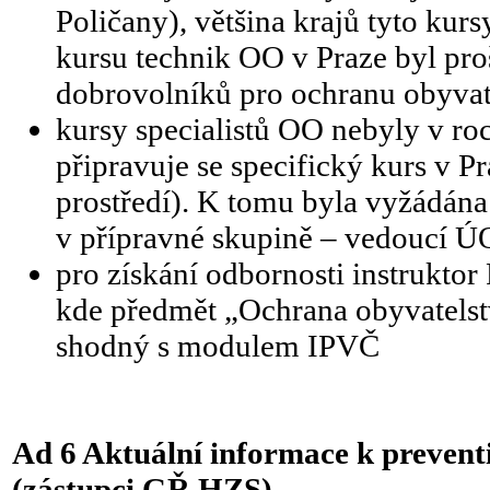
Poličany), většina krajů tyto kurs
kursu technik OO v Praze byl pro
dobrovolníků pro ochranu obyva
kursy specialistů OO nebyly v ro
připravuje se specifický kurs v Pr
prostředí). K tomu byla vyžádá
v přípravné skupině – vedoucí
pro získání odbornosti instrukt
kde předmět „Ochrana obyvatelst
shodný s modulem IPVČ
Ad 6 Aktuální informace k
prevent
(zástupci GŘ HZS)