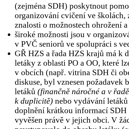
(zejména SDH) poskytnout pomoc
organizování cvičení ve školách,
znalosti o možnostech ohrožení a 
široké možnosti jsou v organizová
v PVČ seniorů ve spolupráci s v
GŘ HZS a řada HZS krajů má k di
letáky z oblasti PO a OO, které lz
v obcích (např. vitrina SDH či ob
diskuse, byl vznesen požadavek b
letáků
(finančně náročné a v řad
k duplicitě)
nebo vydávání letáků 
doplnění krátkou informací SDH o
vyvěšen právě v jejich obci. V ž