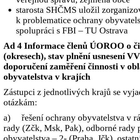
starosta SHČMS uložil zorganizo
k problematice ochrany obyvatels
spolupráci s FBI – TU Ostrava
Ad 4 Informace členů ÚOROO o čin
(okresech), stav plnění usnesení 
doporučení zaměření činnosti v obl
obyvatelstva v krajích
Zástupci z jednotlivých krajů se vyja
otázkám:
a) řešení ochrany obyvatelstva v 
rady (Zčk, Msk, Pak), odborné rady 
obyvatelstva – 2- (Praha, Jčk), osta