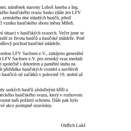
ter, náměstek starosty Luboš Janeba a Ing.
kého hasičského svazu Sasko (dále jen LFV
 4. zemského dne mladých hasičů, jehož
očí vzniku hasičského sboru města Míšeň.
ní situaci v hasičských svazech. Večer jsme se
grafií ze života hasičů a hasičské mládeže. Poté
chodňový pochod hasičské mládeže.
edsedou LFV Sachsen e.V., zahájeno generální
vi LFV Sachsen e.V. pro zemský svaz medaili
i společně s dekretem a pamětní stuhu na
 přehlídku hasičských vozidel a navštívili
hasičíců od začátků v polovině 19. století až
ady saských hasičů záslužnými kříži a
meckého hasičského svazu, který v rozhovoru
poznat naši požární ochranu. Dále pak bylo
ivé akce postupně uzavírány.
Oldřich Lukš