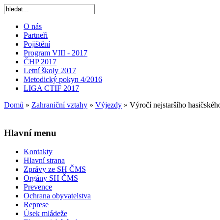
O nás
Partneři
Pojištění
Program VIII - 2017
ČHP 2017
Letní školy 2017
Metodický pokyn 4/2016
LIGA CTIF 2017
Domů
»
Zahraniční vztahy
»
Výjezdy
»
Výročí nejstaršího hasičské
Hlavní menu
Kontakty
Hlavní strana
Zprávy ze SH ČMS
Orgány SH ČMS
Prevence
Ochrana obyvatelstva
Represe
Úsek mládeže