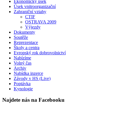
Ekonomický úsek
Úsek vnitroorganizační
Zahraniční vztahy
CTIF
OSTRAVA 2009
Výjezdy
Dokumenty
Soutěže
Reprezentace
Školy a centra
Evropský rok dobrovolnictví
Nabízíme
Volný čas
Archiv
Nabídka inzerce
Závody v HS (Live)
Poptávka
Kynologie
Najdete nás na Facebooku