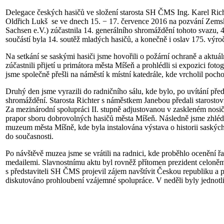
Delegace českých hasičů ve složení starosta SH ČMS Ing. Karel Rich
Oldřich Lukš se ve dnech 15. − 17. července 2016 na pozvání Zems
Sachsen e.V.) zúčastnila 14. generálního shromáždění tohoto svazu,
součástí byla 14. soutěž mladých hasičů, a konečně i oslav 175. výr
Na setkání se saskými hasiči jsme hovořili o požární ochraně a aktuál
zúčastnili přijetí u primátora města Míšeň a prohlédli si expozici foto
jsme společně přešli na náměstí k místní katedrále, kde vrcholil po
Druhý den jsme vyrazili do radničního sálu, kde bylo, po uvítání př
shromáždění. Starosta Richter s náměstkem Janebou předali starosto
Za mezinárodní spolupráci II. stupně adjustovanou v zaskleném nosič
prapor sboru dobrovolných hasičů města Míšeň. Následně jsme zhlédli
muzeum města Míšně, kde byla instalována výstava o historii saských 
do současnosti.
Po návštěvě muzea jsme se vrátili na radnici, kde proběhlo ocenění ř
medailemi. Slavnostnímu aktu byl rovněž přítomen prezident celoně
s představiteli SH ČMS projevil zájem navštívit Českou republiku a 
diskutováno prohloubení vzájemné spolupráce. V neděli byly jednotl