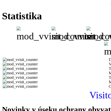
Statistika
D
V
T
M
T
M
O
Visit
Novinky v úseku ochrany obyvat