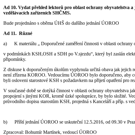
Ad 10. Vydat přehled lektorů pro oblast ochrany obyvatelstva a j
vzdělávacích zařízeních SHČMS.
Bude projednáno s oběma ÚHŠ do dalšího jednání ÚOROO
Ad 11. Různé
a) K materiálu „ Doporučené zaměření činnosti v oblasti ochrany 
v podmínkách KSH,OSH a SDH po V.sjezdu“, který byl zaslán elekt
připomínky.
Z diskuse k doporučeným úkolům vyplynula určitá obava jak jejich r
není zřízena KOROO. Vedoucímu ÚOROO bylo doporučeno, aby cesto
byli osloveni starostové KSH s požadavkem na přijetí opatření pro re
V současné době se dotýká činnost v oblasti ochrany obyvatelstva jak o
propojení s jinými KOR, kromě úzké spolupráce, by bylo složité. 
průvodního dopisu starostům KSH, projedná s Kanceláří a příp. s ve
b) Příští jednání ÚOROO se uskuteční 12.5.2016, od 09.30 v Praz
Zpracoval: Bohumír Martínek, vedoucí ÚOROO