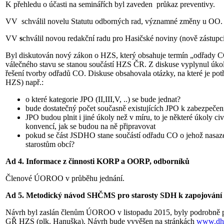
K přehledu o účasti na seminářích byl zaveden průkaz preventivy.
VV schválil novelu Statutu odborných rad, významné změny u OO.
VV
s
chválil novou redakční radu pro Hasičské noviny (nově zás
Byl diskutován nový zákon o HZS, který obsahuje termín „odřady 
válečného stavu se stanou součástí HZS ČR. Z diskuse vyplynul 
řešení tvorby odřadů CO. Diskuse obsahovala otázky, na které je pot
HZS) např.:
o které kategorie JPO (II,III,V, ..) se bude jednat?
bude dostatečný počet současně existujících JPO k zabezpečení
JPO budou plnit i jiné úkoly než v míru, to je některé úkoly ci
konvencí, jak se budou na ně připravovat
pokud se část JSDHO stane součástí odřadu CO o jehož nasaz
starostům obcí?
Ad 4. Informace z činnosti KORP a OORP, odborníků
Členové ÚOROO v průběhu jednání.
Ad 5. Metodický návod SHČMS pro starosty SDH k zapojování 
Návrh byl zaslán členům ÚOROO v listopadu 2015, byly podrobně p
GŘ HZS (plk. Hanuška). Návrh bude vyvěšen na stránkách
www.dh