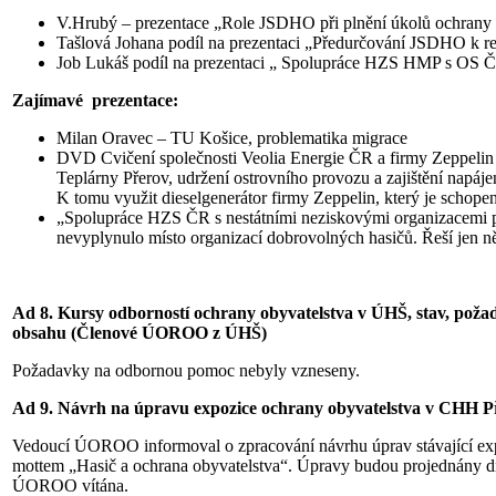
V.Hrubý – prezentace „Role JSDHO při plnění úkolů ochrany 
Tašlová Johana podíl na prezentaci „Předurčování JSDHO k re
Job Lukáš podíl na prezentaci „ Spolupráce HZS HMP s OS 
Zajímavé prezentace:
Milan Oravec – TU Košice, problematika migrace
DVD Cvičení společnosti Veolia Energie ČR a firmy Zeppelin –
Teplárny Přerov, udržení ostrovního provozu a zajištění napáj
K tomu využit dieselgenerátor firmy Zeppelin, který je schope
„Spolupráce HZS ČR s nestátními neziskovými organizacemi p
nevyplynulo místo organizací dobrovolných hasičů. Řeší jen ně
Ad 8. Kursy odborností ochrany obyvatelstva v ÚHŠ, stav, pož
obsahu (Členové ÚOROO z ÚHŠ)
Požadavky na odbornou pomoc nebyly vzneseny.
Ad 9. Návrh na úpravu expozice ochrany obyvatelstva v CHH P
Vedoucí ÚOROO informoval o zpracování návrhu úprav stávající exp
mottem „Hasič a ochrana obyvatelstva“. Úpravy budou projednány d
ÚOROO vítána.