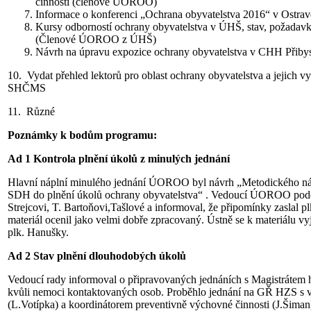
činnosti (členové ÚOROO)
Informace o konferenci „Ochrana obyvatelstva 2016“ v Ostrav
Kursy odborností ochrany obyvatelstva v ÚHŠ, stav, požadav
(Členové ÚOROO z ÚHŠ)
Návrh na úpravu expozice ochrany obyvatelstva v CHH Přiby
10. Vydat přehled lektorů pro oblast ochrany obyvatelstva a jejich vy
SHČMS
11. Různé
Poznámky k bodům programu:
Ad 1 Kontrola plnění úkolů z minulých jednání
Hlavní náplní minulého jednání ÚOROO byl návrh „Metodického n
SDH do plnění úkolů ochrany obyvatelstva“ . Vedoucí ÚOROO podě
Strejcovi, T. Bartoňovi,Tašlové a informoval, že připomínky zaslal
materiál ocenil jako velmi dobře zpracovaný. Ústně se k materiálu vy
plk. Hanušky.
Ad 2 Stav plnění dlouhodobých úkolů
Vedoucí rady informoval o připravovaných jednáních s Magistrátem 
kvůli nemoci kontaktovaných osob. Proběhlo jednání na GŘ HZS s v
(L.Votípka) a koordinátorem preventivně výchovné činnosti (J.Šiman