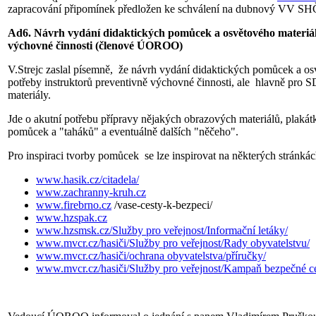
zapracování připomínek předložen ke schválení na dubnový VV S
Ad6. Návrh vydání didaktických pomůcek a osvětového materiál
výchovné činnosti (členové ÚOROO)
V.Strejc zaslal písemně, že návrh vydání didaktických pomůcek a osv
potřeby instruktorů preventivně výchovné činnosti, ale hlavně pro 
materiály.
Jde o akutní potřebu přípravy nějakých obrazových materiálů, plakátk
pomůcek a "taháků" a eventuálně dalších "něčeho".
Pro inspiraci tvorby pomůcek se lze inspirovat na některých stránkác
www.hasik.cz/citadela/
www.zachranny-kruh.cz
www.firebrno.cz
/vase-cesty-k-bezpeci/
www.hzspak.cz
www.hzsmsk.cz/Služby pro veřejnost/Informační letáky/
www.mvcr.cz/hasiči/Služby pro veřejnost/Rady obyvatelstvu/
www.mvcr.cz/hasiči/ochrana obyvatelstva/příručky/
www.mvcr.cz/hasiči/Služby pro veřejnost/Kampaň bezpečné ce