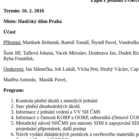
Zápis z jednání ÚOR
Termín: 16. 2. 2016
Místo: Hasičský dům Praha
Účast
:
Přítomni:
Martínek Bohumír, Bartoň Tomáš, Štyndl Pavel, Vondruška
Šustr Jiří, Tašlová Johana, Vacek Miroslav, Doubrava Jan, Dudek Ric
Ryba František,
Omluveni:
Jan Slámečka, Job Lukáš, Vícha Petr, Hrubý Václav, Capi
Maděra Antonín, Maslák Pavel,
Program:
Kontrola plnění úkolů z minulých jednání
Stav plnění dlouhodobých úkolů
Informace z jednání vedení a VV SH ČMS
Informace z činnosti KORP a OORP, odborníků (členové Ú
Metodický návod SHČMS pro starosty SDH k zapojování SDH 
projednání připomínek, další postup
Návrh vydání didaktických pomůcek a osvětového materiálu pr