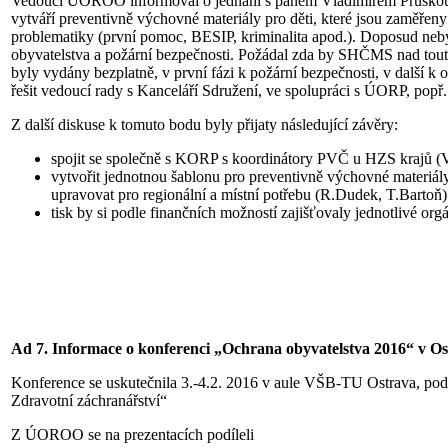
Vedoucí ÚOROO informoval o jednání s panem Vladimírem Pruškou, ř
vytváří preventivně výchovné materiály pro děti, které jsou zaměřen
problematiky (první pomoc, BESIP, kriminalita apod.). Doposud neb
obyvatelstva a požární bezpečnosti. Požádal zda by SHČMS nad touto
byly vydány bezplatně, v první fázi k požární bezpečnosti, v další k
řešit vedoucí rady s Kanceláří Sdružení, ve spolupráci s ÚORP, pop
Z další diskuse k tomuto bodu byly přijaty následující závěry:
spojit se společně s KORP s koordinátory PVČ u HZS krajů (V
vytvořit jednotnou šablonu pro preventivně výchovné materiály
upravovat pro regionální a místní potřebu (R.Dudek, T.Bartoň)
tisk by si podle finančních možností zajišťovaly jednotlivé o
Ad 7. Informace o konferenci „Ochrana obyvatelstva 2016“ v Os
Konference se uskutečnila 3.-4.2. 2016 v aule VŠB-TU Ostrava
Zdravotní záchranářství“
Z ÚOROO se na prezentacích podíleli