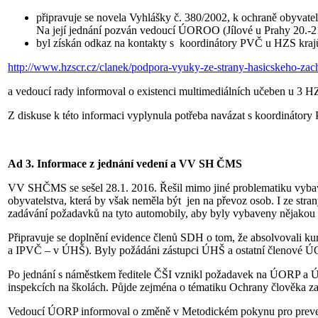
připravuje se novela Vyhlášky č. 380/2002, k ochraně obyvatels
Na její jednání pozván vedoucí ÚOROO (Jílové u Prahy 20.-2
byl získán odkaz na kontakty s koordinátory PVČ u HZS kraj
http://www.hzscr.cz/clanek/podpora-vyuky-ze-strany-hasicskeho-zac
a vedoucí rady informoval o existenci multimediálních učeben u 3 
Z diskuse k této informaci vyplynula potřeba navázat s koordinátor
Ad 3. Informace z jednání vedení a VV SH ČMS
VV SHČMS se sešel 28.1. 2016. Řešil mimo jiné problematiku vybav
obyvatelstva, která by však neměla být jen na převoz osob. I ze stra
zadávání požadavků na tyto automobily, aby byly vybaveny nějakou 
Připravuje se doplnění evidence členů SDH o tom, že absolvovali
a IPVČ – v ÚHŠ). Byly požádáni zástupci ÚHŠ a ostatní členové Ú
Po jednání s náměstkem ředitele ČŠI vznikl požadavek na ÚORP a
inspekcích na školách. Půjde zejména o tématiku Ochrany člověka z
Vedoucí ÚORP informoval o změně v Metodickém pokynu pro preventi