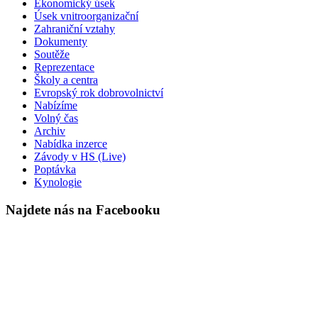
Ekonomický úsek
Úsek vnitroorganizační
Zahraniční vztahy
Dokumenty
Soutěže
Reprezentace
Školy a centra
Evropský rok dobrovolnictví
Nabízíme
Volný čas
Archiv
Nabídka inzerce
Závody v HS (Live)
Poptávka
Kynologie
Najdete nás na Facebooku