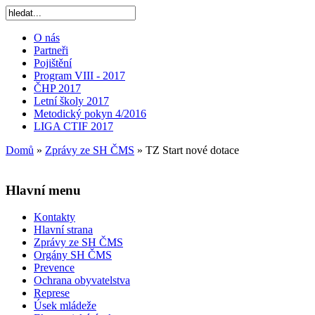
O nás
Partneři
Pojištění
Program VIII - 2017
ČHP 2017
Letní školy 2017
Metodický pokyn 4/2016
LIGA CTIF 2017
Domů
»
Zprávy ze SH ČMS
»
TZ Start nové dotace
Hlavní menu
Kontakty
Hlavní strana
Zprávy ze SH ČMS
Orgány SH ČMS
Prevence
Ochrana obyvatelstva
Represe
Úsek mládeže