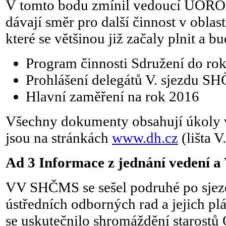
V tomto bodu zmínil vedoucí ÚORO
dávají směr pro další činnost v oblas
které se většinou již začaly plnit a b
Program činnosti Sdružení do ro
Prohlášení delegátů V. sjezdu S
Hlavní zaměření na rok 2016
Všechny dokumenty obsahují úkoly v
jsou na stránkách
www.dh.cz
(lišta 
Ad 3 Informace z jednání vedení
VV SHČMS se sešel podruhé po sjezdu
ústředních odborných rad a jejich plá
se uskutečnilo shromáždění staros