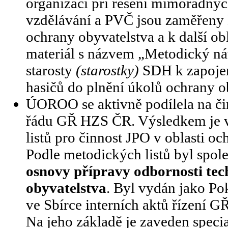
organizací při řešení mimořádných
vzdělávání a PVČ jsou zaměřeny 
ochrany obyvatelstva a k další ob
materiál s názvem „Metodický 
starosty
(starostky)
SDH k zapoje
hasičů do plnění úkolů ochrany o
ÚOROO se aktivně podílela na č
řádu GŘ HZS ČR. Výsledkem je 
listů pro činnost JPO v oblasti oc
Podle metodických listů byl spol
osnovy přípravy odbornosti te
obyvatelstva
. Byl vydán jako Po
ve Sbírce interních aktů řízení 
Na jeho základě je zaveden spec