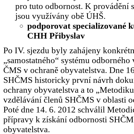
pro tuto odbornost. K provádění 
jsou využívány obě ÚHŠ.
podporovat specializované
CHH Přibyslav
Po IV. sjezdu byly zahájeny konkrét
„samostatného“ systému odborného 
ČMS v ochraně obyvatelstva. Dne 16
SHČMS historicky první návrh dok
ochrany obyvatelstva a to „Metodik
vzdělávání členů SHČMS v oblasti o
Poté dne 14. 6. 2012 schválil Metod
přípravy k získání odbornosti SHČM
obyvatelstva.