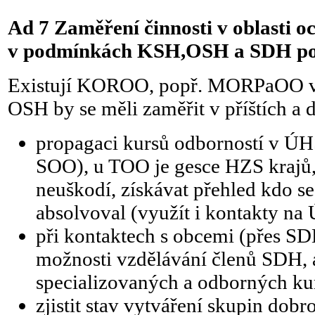
Ad 7 Zaměření činnosti v oblasti o
v podmínkách KSH,OSH a SDH po V
Existují KOROO, popř. MORPaOO v 
OSH by se měli zaměřit v příštích a d
propagaci kursů odborností v ÚH
SOO), u TOO je gesce HZS krajů,
neuškodí, získávat přehled kdo se 
absolvoval (využít i kontakty na
při kontaktech s obcemi (přes SD
možnosti vzdělávání členů SDH, a
specializovaných a odborných ku
zjistit stav vytváření skupin dobr