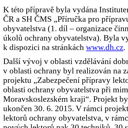
K této přípravě byla vydána Institut
ČR a SH ČMS „Příručka pro příprav
obyvatelstva (1. díl – organizace činn
úkolů ochrany obyvatelstva). Byla vy
k dispozici na stránkách
www.dh.cz
.
Další vývoj v oblasti vzdělávání do
v oblasti ochrany byl realizován na 
projektu „Zabezpečení přípravy lekto
oblasti ochrany obyvatelstva při mi
Moravskoslezském kraji“. Projekt byl
ukončen 30. 6. 2015. V rámci projek
lektorů ochrany obyvatelstva, v rám
nových lektorů pak 30 techniků, 30 s