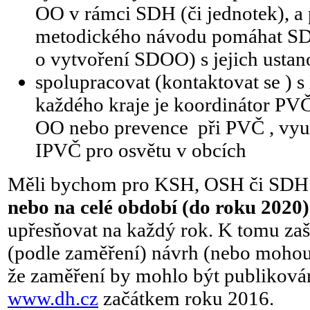
OO v rámci SDH (či jednotek), a 
metodického návodu pomáhat SD
o vytvoření SDOO) s jejich usta
spolupracovat (kontaktovat se ) 
každého kraje je koordinátor PVČ
OO nebo prevence při PVČ , využ
IPVČ pro osvětu v obcích
Měli bychom pro KSH, OSH či SD
nebo na celé období (do roku 2020)
upřesňovat na každý rok. K tomu za
(podle zaměření) návrh (nebo mohou 
že zaměření by mohlo být publiková
www.dh.cz
začátkem roku 2016.