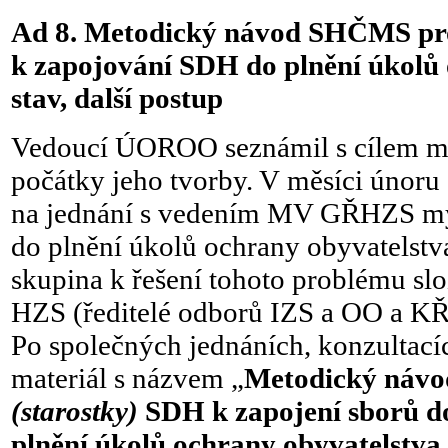
Ad 8. Metodický návod SHČMS pr
k zapojování SDH do plnění úkolů 
stav, další postup
Vedoucí ÚOROO seznámil s cílem m
počátky jeho tvorby. V měsíci únor
na jednání s vedením MV GŘHZS m
do plnění úkolů ochrany obyvatelstv
skupina k řešení tohoto problému sl
HZS (ředitelé odborů IZS a OO a 
Po společných jednáních, konzultací
materiál s názvem „
Metodický návo
(starostky)
SDH k zapojení sborů d
plnění úkolů ochrany obyvatelstva