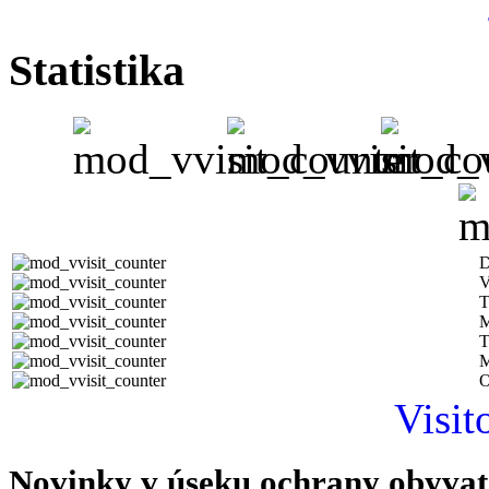
Statistika
D
V
T
M
T
M
O
Visit
Novinky v úseku ochrany obyvat