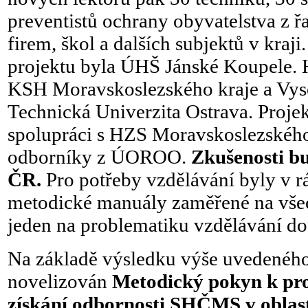
preventistů ochrany obyvatelstva z 
firem, škol a dalších subjektů v kraji
projektu byla ÚHŠ
Jánské Koupele. 
KSH Moravskoslezského kraje a Vys
Technická Univerzita Ostrava. Projek
spolupráci s HZS Moravskoslezského
odborníky z ÚOROO.
Zkušenosti bu
ČR.
Pro potřeby vzdělávání byly v 
metodické manuály zaměřené na všec
jeden na problematiku vzdělávání do
Na základě výsledku výše uvedeného
novelizován
M
etodický pokyn
k pr
získání odbornosti SHČMS v oblast