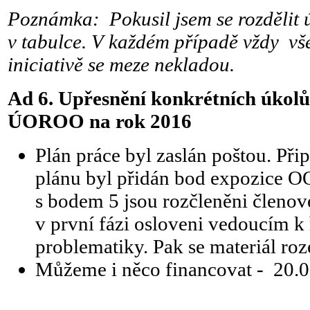
Poznámka: Pokusil jsem se rozdělit ú
v tabulce. V každém případě vždy vš
iniciativě se meze nekladou.
Ad 6. Upřesnění konkrétních úkolů
ÚOROO na rok 2016
Plán práce byl zaslán poštou. Př
plánu byl přidán bod expozice OO
s bodem 5 jsou rozčleněni člen
v první fázi osloveni vedoucím k ř
problematiky. Pak se materiál ro
Můžeme i něco financovat - 20