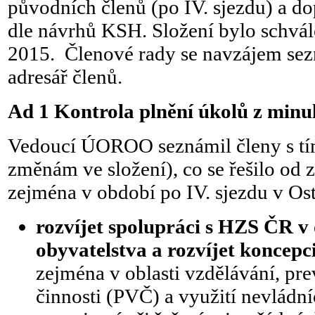
původních členů (po IV. sjezdu) a d
dle návrhů KSH. Složení bylo schv
2015. Členové rady se navzájem sez
adresář členů.
Ad 1 Kontrola plnění úkolů z minu
Vedoucí ÚOROO seznámil členy s tí
změnám ve složení), co se řešilo o
zejména v období po IV. sjezdu v Os
rozvíjet spolupráci s HZS ČR v 
obyvatelstva a rozvíjet koncepc
zejména v oblasti vzdělávání, pr
činnosti (PVČ) a využití nevládn