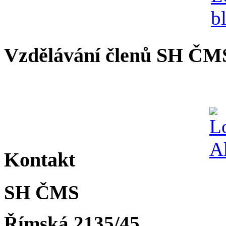
Vzdělávání členů SH ČM
Kontakt
SH ČMS
Římská 2135/45