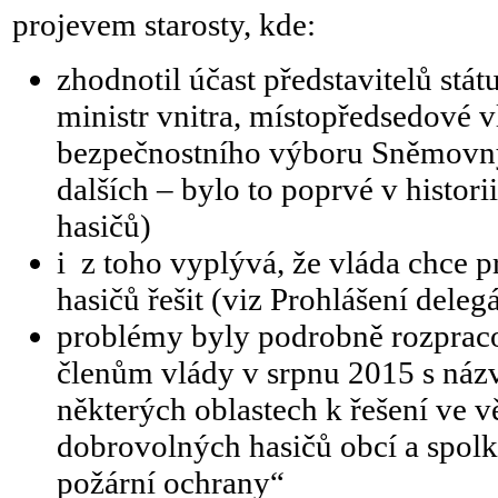
projevem starosty, kde:
zhodnotil účast představitelů stát
ministr vnitra, místopředsedové 
bezpečnostního výboru Sněmovn
dalších – bylo to poprvé v histor
hasičů)
i z toho vyplývá, že vláda chce
hasičů řešit (viz Prohlášení dele
problémy byly podrobně rozprac
členům vlády v srpnu 2015 s ná
některých oblastech k řešení ve v
dobrovolných hasičů obcí a spol
požární ochrany“