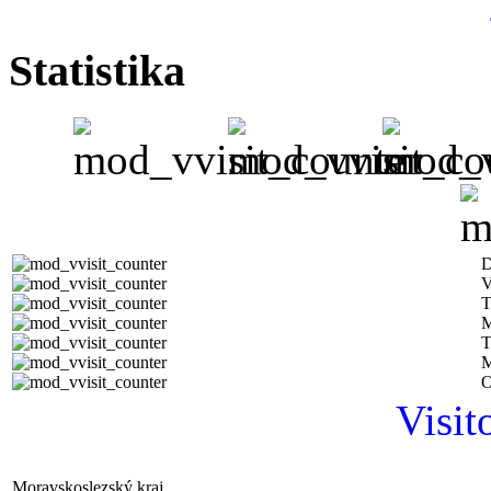
Statistika
D
V
T
M
T
M
O
Visit
Moravskoslezský kraj