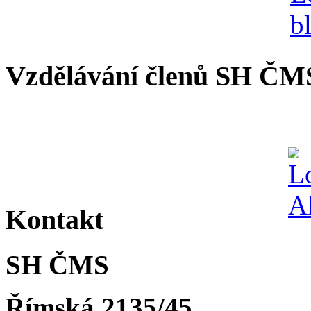
Vzdělávání členů SH ČM
Kontakt
SH ČMS
Římská 2135/45