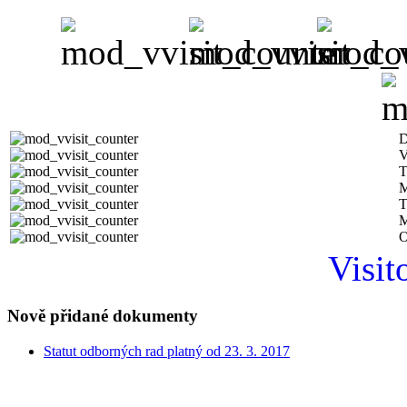
D
V
T
M
T
M
O
Visit
Nově přidané dokumenty
Statut odborných rad platný od 23. 3. 2017