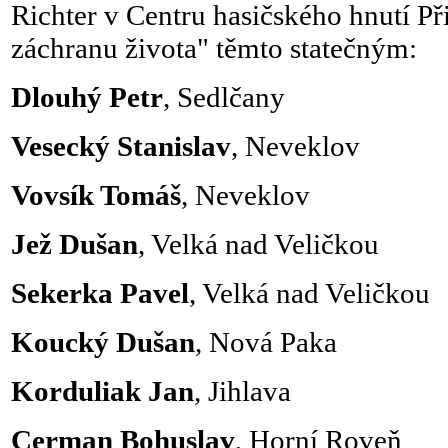
Richter v Centru hasičského hnutí Př
záchranu života" těmto statečným:
Dlouhý Petr
, Sedlčany
Vesecký Stanislav
, Neveklov
Vovsík Tomáš
, Neveklov
Jež Dušan
, Velká nad Veličkou
Sekerka Pavel
, Velká nad Veličkou
Koucký Dušan
, Nová Paka
Korduliak Jan
, Jihlava
Cerman Bohuslav
, Horní Roveň