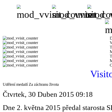
D
V
T
M
T
M
O
Visit
Udělení medailí Za záchranu života
Čtvrtek, 30 Duben 2015 09:18
Dne 2. května 2015 předal starosta 