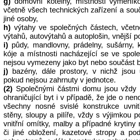
g)
domovní kotelny, místnosti výměníko
včetně všech technických zařízení a součá
jiné osoby,
h)
výtahy ve společných částech, včet
výtahů, autovýtahů a autoplošin, vnější p
i)
půdy, mandlovny, prádelny, sušárny, k
kóje a místnosti nacházející se ve spo
nejsou vymezeny jako byt nebo součást b
j)
bazény, dále prostory, v nichž jsou
pokud nejsou zahrnuty v jednotce.
(2)
Společnými částmi domu jsou vždy 
ohraničující byt i v případě, že jde o ne
všechny nosné svislé konstrukce uvnit
stěny, sloupy a pilíře, vždy s výjimkou 
vnitřní omítky, malby a případné krytiny
či jiné obložení, kazetové stropy a po