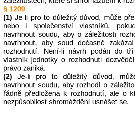
záležitostech, které si shromáždění k roz
§ 1209
(1)
Je-li pro to důležitý důvod, může př
nebo i společenství vlastníků, poku
navrhnout soudu, aby o záležitosti roz
navrhnout, aby soud dočasně zakázal
rozhodnutí. Není-li návrh podán do t
vlastník jednotky o rozhodnutí dozvědě
právo zaniká.
(2)
Je-li pro to důležitý důvod, můž
navrhnout soudu, aby rozhodl o záležito
řádně předložena k rozhodnutí, ale o k
nezpůsobilost shromáždění usnášet se.