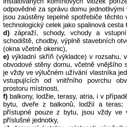
instalovaných komínových vložek poří
odpovědné za správu domu jednotlivými v
jsou zaústěny tepelné spotřebiče těchto v
technologický celek jako spalinová cesta 
d)
zápraží, schody, vchody a vstupn
schodiště, chodby, výplně stavebních otv
(okna včetně okenic),
e)
výkladní skříň (výkladce) v rozsahu, 
obvodové stěny domu, včetně vnějšího sk
je vždy ve výlučném užívání vlastníka je
vstupujících od vnitřního povrchu ob
prostoru místnosti,
f)
balkony, lodžie, terasy, atria, i v přípa
bytu, dveře z balkonů, lodžií a teras; t
přístupné pouze z bytu, jsou vždy ve 
příslušné jednotky,