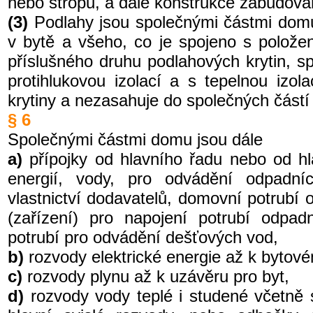
nebo stropů, a dále konstrukce zabudova
(3)
Podlahy jsou společnými částmi domu
v bytě a všeho, co je spojeno s polože
příslušného druhu podlahových krytin, s
protihlukovou izolací a s tepelnou izola
krytiny a nezasahuje do společných část
§ 6
Společnými částmi domu jsou dále
a)
přípojky od hlavního řadu nebo od h
energií, vody, pro odvádění odpadn
vlastnictví dodavatelů, domovní potrubí
(zařízení) pro napojení potrubí odpa
potrubí pro odvádění dešťových vod,
b)
rozvody elektrické energie až k bytové
c)
rozvody plynu až k uzávěru pro byt,
d)
rozvody vody teplé i studené včetně 