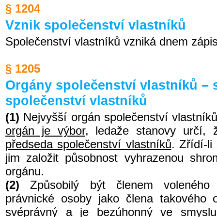
§ 1204
Vznik společenství vlastníků
Společenství vlastníků vzniká dnem zápis
§ 1205
Orgány společenství vlastníků – 
společenství vlastníků
(1)
Nejvyšší orgán společenství vlastník
orgán je výbor
, ledaže stanovy určí, 
předseda společenství vlastníků
. Zřídí-l
jim založit působnost vyhrazenou shro
orgánu.
(2)
Způsobilý být členem voleného
právnické osoby jako člena takového o
svéprávný a je bezúhonný ve smyslu 