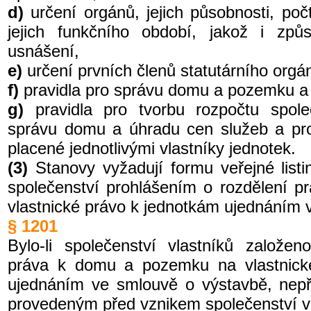
d)
určení orgánů, jejich působnosti, po
jejich funkčního období, jakož i způ
usnášení,
e)
určení prvních členů statutárního orgá
f)
pravidla pro správu domu a pozemku a 
g)
pravidla pro tvorbu rozpočtu spole
správu domu a úhradu cen služeb a pro
placené jednotlivými vlastníky jednotek.
(3)
Stanovy vyžadují formu veřejné listin
společenství prohlášením o rozdělení 
vlastnické právo k jednotkám ujednáním 
§ 1201
Bylo-li společenství vlastníků založe
práva k domu a pozemku na vlastnick
ujednáním ve smlouvě o výstavbě, nepř
provedeným před vznikem společenství vl