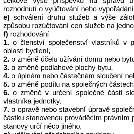
celkové výše příspěvků na správu d
rozhodnutí o vyúčtování nebo vypořádán
e)
schválení druhu služeb a výše záloh
způsobu rozúčtování cen služeb na jedno
f)
rozhodování
1.
o členství společenství vlastníků v 
oblasti bydlení,
2.
o změně účelu užívání domu nebo byt
3.
o změně podlahové plochy bytu,
4.
o úplném nebo částečném sloučení neb
5.
o změně podílu na společných částech
6.
o změně v určení společné části sl
vlastníka jednotky,
7.
o opravě nebo stavební úpravě společné
částku stanovenou prováděcím právním p
stanovy určí něco jiného,