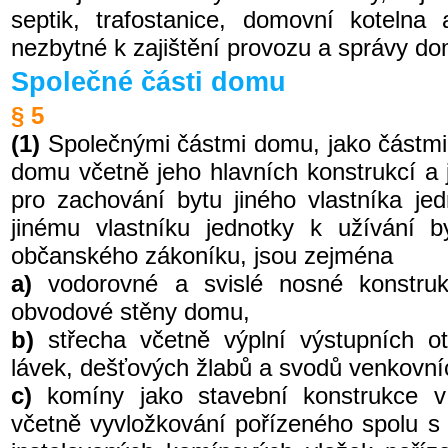
septik, trafostanice, domovní kotelna 
nezbytné k zajištění provozu a správy d
Společné části domu
§ 5
(1)
Společnými částmi domu, jako částmi
domu včetně jeho hlavních konstrukcí a j
pro zachování bytu jiného vlastníka jedn
jinému vlastníku jednotky k užívání 
občanského zákoníku, jsou zejména
a)
vodorovné a svislé nosné konstru
obvodové stěny domu,
b)
střecha včetně výplní výstupních ot
lávek, dešťových žlabů a svodů venkovních
c)
komíny jako stavební konstrukce v
včetně vyvložkování pořízeného spolu 