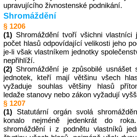
upravujícího živnostenské podnikání.
Shromáždění
§ 1206
(1)
Shromáždění tvoří všichni vlastníci
počet hlasů odpovídající velikosti jeho p
je-li však vlastníkem jednotky společenst
nepřihlíží.
(2)
Shromáždění je způsobilé usnášet s
jednotek, kteří mají většinu všech hla
vyžaduje souhlas většiny hlasů příto
ledaže stanovy nebo zákon vyžadují vyšší
§ 1207
(1)
Statutární orgán svolá shromáždě
konalo nejméně jedenkrát do roka.
shromáždění i z podnětu vlastníků jed