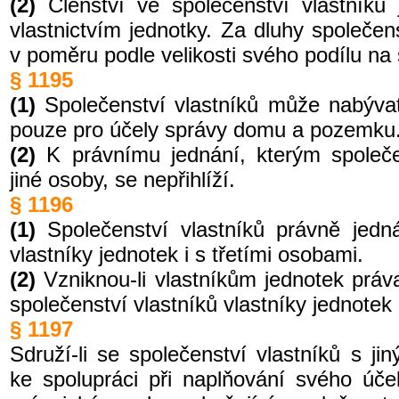
(2)
Členství ve společenství vlastníků 
vlastnictvím jednotky. Za dluhy společens
v poměru podle velikosti svého podílu na
§ 1195
(1)
Společenství vlastníků může nabýva
pouze pro účely správy domu a pozemku
(2)
K právnímu jednání, kterým společen
jiné osoby, se nepřihlíží.
§ 1196
(1)
Společenství vlastníků právně jed
vlastníky jednotek i s třetími osobami.
(2)
Vzniknou-li vlastníkům jednotek práv
společenství vlastníků vlastníky jednotek 
§ 1197
Sdruží-li se společenství vlastníků s ji
ke spolupráci při naplňování svého úče