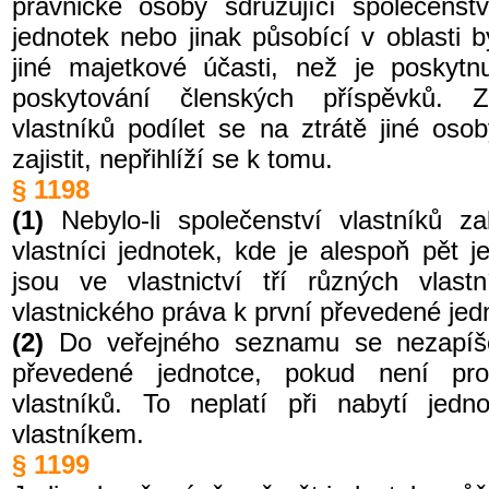
právnické osoby sdružující společenstv
jednotek nebo jinak působící v oblasti 
jiné majetkové účasti, než je poskytn
poskytování členských příspěvků. Z
vlastníků podílet se na ztrátě jiné osob
zajistit, nepřihlíží se k tomu.
§ 1198
(1)
Nebylo-li společenství vlastníků za
vlastníci jednotek, kde je alespoň pět j
jsou ve vlastnictví tří různých vlast
vlastnického práva k první převedené jed
(2)
Do veřejného seznamu se nezapíše
převedené jednotce, pokud není pro
vlastníků. To neplatí při nabytí jedn
vlastníkem.
§ 1199