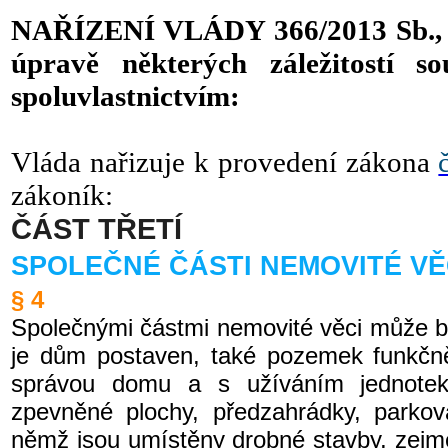
NAŘÍZENÍ VLÁDY 366/2013 Sb., ze
úpravě některých záležitostí so
spoluvlastnictvím:
Vláda nařizuje k provedení zákona
zákoník:
ČÁST TŘETÍ
SPOLEČNÉ ČÁSTI NEMOVITÉ VĚ
§ 4
Společnými částmi nemovité věci může 
je dům postaven, také pozemek funkčně
správou domu a s užíváním jednote
zpevněné plochy, předzahrádky, parkov
němž jsou umístěny drobné stavby, zejm