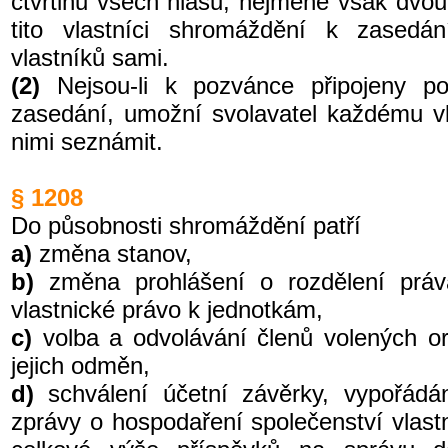
čtvrtinu všech hlasů, nejméně však dvou z
tito vlastníci shromáždění k zasedá
vlastníků sami.
(2)
Nejsou-li k pozvánce připojeny po
zasedání, umožní svolavatel každému vl
nimi seznámit.
§ 1208
Do působnosti shromáždění patří
a)
změna stanov,
b)
změna prohlášení o rozdělení pr
vlastnické právo k jednotkám,
c)
volba a odvolávání členů volených o
jejich odměn,
d)
schválení účetní závěrky, vypořádá
zprávy o hospodaření společenství vlast