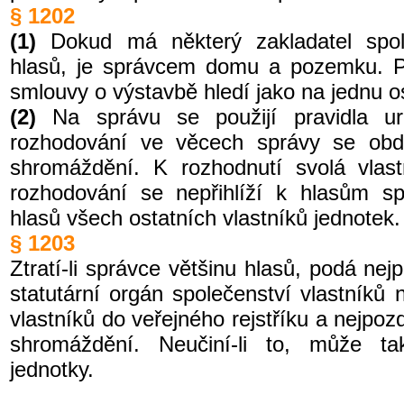
§ 1202
(1)
Dokud má některý zakladatel spole
hlasů, je správcem domu a pozemku. Pr
smlouvy o výstavbě hledí jako na jednu o
(2)
Na správu se použijí pravidla u
rozhodování ve věcech správy se obd
shromáždění. K rozhodnutí svolá vlast
rozhodování se nepřihlíží k hlasům sp
hlasů všech ostatních vlastníků jednotek.
§ 1203
Ztratí-li správce většinu hlasů, podá nej
statutární orgán společenství vlastníků 
vlastníků do veřejného rejstříku a nejpoz
shromáždění. Neučiní-li to, může tak 
jednotky.