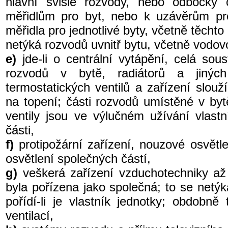
hlavní svislé rozvody, nebo odbočk
měřidlům pro byt, nebo k uzávěrům pro 
měřidla pro jednotlivé byty, včetně těcht
netýká rozvodů uvnitř bytu, včetně vodovo
e)
jde-li o centrální vytápění, celá sou
rozvodů v bytě, radiátorů a jiných
termostatických ventilů a zařízení slouž
na topení; části rozvodů umístěné v bytě
ventily jsou ve výlučném užívání vlast
části,
f)
protipožární zařízení, nouzové osvětl
osvětlení společných částí,
g)
veškerá zařízení vzduchotechniky až
byla pořízena jako společná; to se netýk
pořídí-li je vlastník jednotky; obdobně
ventilací,