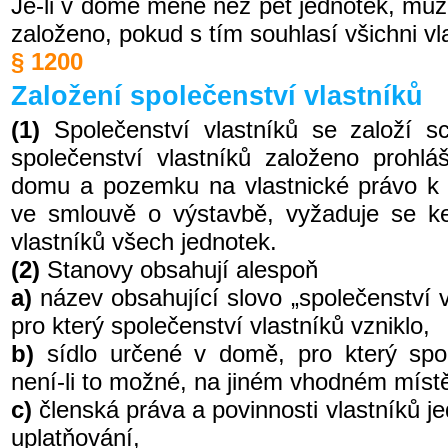
Je-li v domě méně než pět jednotek, může
založeno, pokud s tím souhlasí všichni vla
§ 1200
Založení společenství vlastníků
(1)
Společenství vlastníků se založí sc
společenství vlastníků založeno prohl
domu a pozemku na vlastnické právo k
ve smlouvě o výstavbě, vyžaduje se ke
vlastníků všech jednotek.
(2)
Stanovy obsahují alespoň
a)
název obsahující slovo „společenství 
pro který společenství vlastníků vzniklo,
b)
sídlo určené v domě, pro který spol
není-li to možné, na jiném vhodném míst
c)
členská práva a povinnosti vlastníků je
uplatňování,