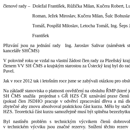
členové rady – Doležal František, Růžička Milan, Kučera Robert,
Roman, Ježek Miroslav, Kučera Milan, Šulc Bohuslav, He
Tomáš, Pospíšil Miloslav, Letocha Tomáš, Ing. Šeps Jiř
František
Přizvání jsou na jednání rady Ing. Jaroslav Salivar (náměstek 
kanceláře SHČMS)
V polovině roku se vzdal na vlastní žádost člen rady za Plzeňský kraj
členem VV SH ČMS a krajským starostou za Ústecký kraj byl do 
Pavel.
Jak v roce 2012 tak i letošním roce jsme se zabývali otázkou pro ob
Na základě stanoviska o platnosti osvědčení na obsluhu ŘMP (které j
SH ČMS snažila projednat s GŘ HZS ČR uznávání praxe členů 
(pokud člen JSDHO pracuje v odvětví zpracování dřeva a má dlo
zbytečné aby znovu absolvoval praktickou část kurzu. Mělo by stač
HZS. Teoretická část kurzu samozřejmě musí být splněna bezezbytku.
Byl nastíněn problém s technickým výcvikem členů dobrovol
v technickém výcviku jsou značné rezervy. Snížení těchto rezerv 