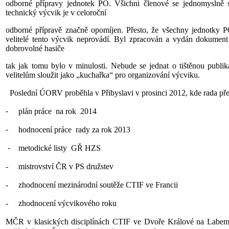
odborné přípravy jednotek PO. Všichni členové se jednomyslně 
technický výcvik je v celoroční
odborné přípravě značně opomíjen. Přesto, že všechny jednotky P
velitelé tento výcvik neprovádí. Byl zpracován a vydán dokumen
dobrovolné hasiče
tak jak tomu bylo v minulosti. Nebude se jednat o tištěnou publik
velitelům sloužit jako „kuchařka“ pro organizování výcviku.
Poslední ÚORV proběhla v Přibyslavi v prosinci 2012, kde rada př
-
plán práce na rok 2014
-
hodnocení práce rady za rok 2013
-
metodické listy GŘ HZS
- mistrovství ČR v PS družstev
- zhodnocení mezinárodní soutěže CTIF ve Francii
- zhodnocení výcvikového roku
MČR v klasických disciplínách CTIF ve Dvoře Králové na Labe