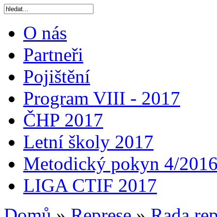
O nás
Partneři
Pojištění
Program VIII - 2017
ČHP 2017
Letní školy 2017
Metodický pokyn 4/201
LIGA CTIF 2017
Domů
»
Represe
»
Rada rep