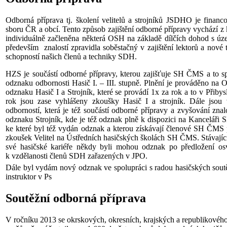
Odborná příprava tj. školení velitelů a strojníků JSDHO je finan
sboru ČR a obcí. Tento způsob zajištění odborné přípravy vychází z
individuálně začleněna některá OSH na základě dílčích dohod s 
především znalostí zpravidla soběstačný v zajištění lektorů a nov
schopností našich členů a techniky SDH.
HZS je součástí odborné přípravy, kterou zajišťuje SH ČMS a to sp
odznaku odbornosti Hasič I. – III. stupně. Plnění je prováděno na O
odznaku Hasič I a Strojník, které se provádí 1x za rok a to v Přibys
rok jsou zase vyhlášeny zkoušky Hasič I a strojník. Dále jsou 
odborností, která je též součástí odborné přípravy a zvyšování zn
odznaku Strojník, kde je též odznak plně k dispozici na Kanceláři 
ke které byl též vydán odznak a kterou získávají členové SH ČMS p
zkoušek Velitel na Ústředních hasičských školách SH ČMS. Stávající 
své hasičské kariéře někdy byli mohou odznak po předložení os
k vzdělanosti členů SDH zařazených v JPO.
Dále byl vydám nový odznak ve spolupráci s radou hasičských sout
instruktor v Ps
Soutěžní odborná příprava
V ročníku 2013 se okrskových, okresních, krajských a republikového 