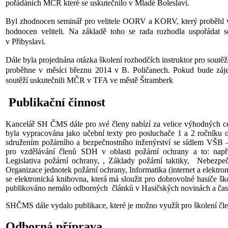
pořádáních MČR které se uskutečnilo v Mladé Boleslavi.
Byl zhodnocen seminář pro velitele OORV a KORV, který proběhl v 
hodnocen veliteli. Na základě toho se rada rozhodla uspořádat 
v Přibyslavi.
Dále byla projednána otázka školení rozhodčích instruktor pro sou
proběhne v měsíci březnu 2014 v B. Poličanech. Pokud bude záj
soutěží uskutečnili MČR v TFA ve městě Štramberk
Publikační činnost
Kancelář SH ČMS dále pro své členy nabízí za velice výhodných 
byla vypracována jako učební texty pro posluchače 1 a 2 ročníku 
sdružením požárního a bezpečnostního inženýrství se sídlem VŠB –
pro vzdělávání členů SDH v oblasti požární ochrany a to: např.
Legislativa požární ochrany, , Základy požární taktiky, Nebezpečn
Organizace jednotek požární ochrany, Informatika (internet a elektro
se elektronická knihovna, která má sloužit pro dobrovolné hasiče 
publikováno nemálo odborných článků v Hasičských novinách a čas
SHČMS dále vydalo publikace, které je možno využít pro školení č
Odborná příprava