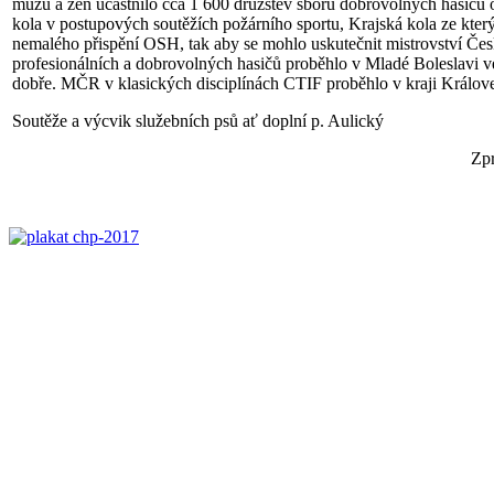
mužů a žen účastnilo cca 1 600 družstev sborů dobrovolných hasičů 
kola v postupových soutěžích požárního sportu, Krajská kola ze který
nemalého přispění OSH, tak aby se mohlo uskutečnit mistrovství Če
profesionálních a dobrovolných hasičů proběhlo v Mladé Boleslavi
dobře. MČR v klasických disciplínách CTIF proběhlo v kraji Král
Soutěže a výcvik služebních psů ať doplní p. Aulický
Zpracoval Pumprla S