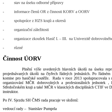
- stav na úseku odborné přípravy
- informace členů OR z činnosti KORV a OORV
- spolupráce z HZS krajů a okresů
- organizační záležitosti
- organizace zkoušek Hasič I. – III. na Univerzitě dobrovolného
- různé
Činnost ÚORV
Plnění výše uvedených hlavních úkolů na úseku represe 
projednávaných úkolů na čtyřech řádných jednáních. Po řádné
komise pro hasičské soutěže. Rada v roce 2013 spolupracovala s 
organizování MČR dobrovolných a profesionálních jednotek , 
Středočeském kraji a také MČR v klasických disciplínách CTIF ve 
instruktor.
Po IV. Sjezdu SH ČMS rada pracuje ve složení:
vedoucí rady – Stanislav Pumprla