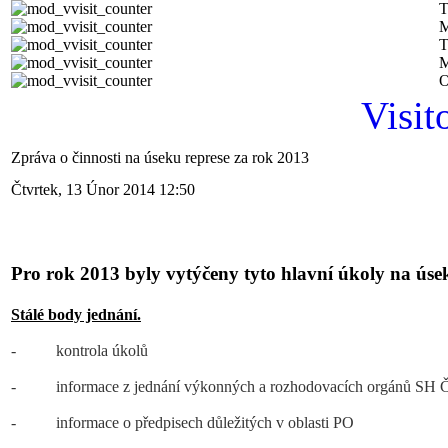
T
M
T
M
O
Visit
Zpráva o činnosti na úseku represe za rok 2013
Čtvrtek, 13 Únor 2014 12:50
Pro rok 2013 byly vytýčeny tyto hlavní úkoly na úse
Stálé body jednání.
- kontrola úkolů
- informace z jednání výkonných a rozhodovacích orgánů SH
- informace o předpisech důležitých v oblasti PO