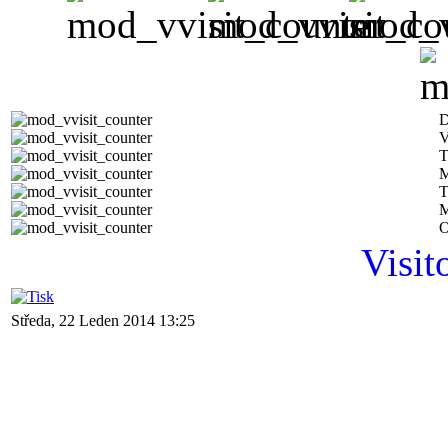
D
V
T
M
T
M
O
Visit
Středa, 22 Leden 2014 13:25