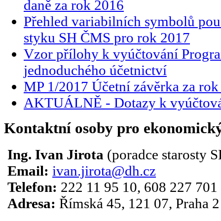
daně za rok 2016
Přehled variabilních symbolů po
styku SH ČMS pro rok 2017
Vzor přílohy k vyúčtování Progra
jednoduchého účetnictví
MP 1/2017 Účetní závěrka za rok
AKTUÁLNĚ - Dotazy k vyúčtován
Kontaktní osoby pro ekonomický
Ing. Ivan Jirota
(poradce starosty
Email:
ivan.jirota@dh.cz
Telefon:
222 11 95 10, 608 227 701
Adresa:
Římská 45, 121 07, Praha 2