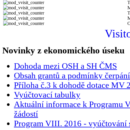
T
M
T
M
O
Visit
Novinky z ekonomického úseku
Dohoda mezi OSH a SH ČMS
Obsah grantů a podmínky čerpání
Příloha č.3 k dohodě dotace MV 
Vyúčtovací tabulky
Aktuální informace k Programu VI
žádostí
Program VIII. 2016 - vyúčtování 