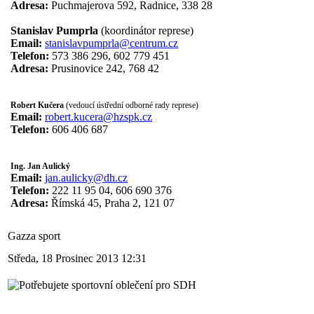
Adresa:
Puchmajerova 592, Radnice, 338 28
Stanislav Pumprla
(koordinátor represe)
Email:
stanislavpumprla@centrum.cz
Telefon:
573 386 296, 602 779 451
Adresa:
Prusinovice 242, 768 42
.
.
Robert Kučera
(vedoucí ústřední odborné rady represe)
Email:
robert.kucera@hzspk.cz
Telefon:
606 406 687
.
.
Ing.
Jan Aulický
Email:
jan.aulicky@dh.cz
Telefon:
222 11 95 04, 606 690 376
Adresa:
Římská 45, Praha 2, 121 07
Gazza sport
Středa, 18 Prosinec 2013 12:31