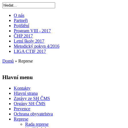
O nás
Partneři
Pojištění
Program VIII - 2017
ČHP 2017
Letní školy 2017
Metodický pokyn 4/2016
LIGA CTIF 2017
Domů
»
Represe
Hlavní menu
Kontakty
Hlavní strana
Zprávy ze SH ČMS
Orgány SH ČMS
Prevence
Ochrana obyvatelstva
Represe
Rada represe